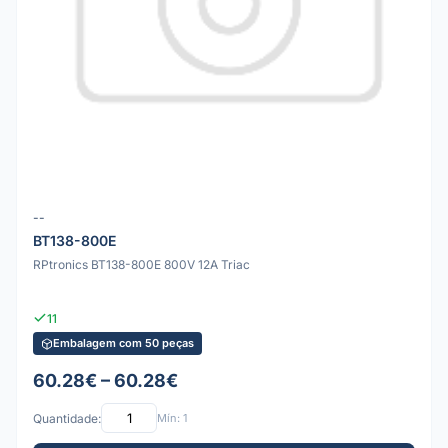
--
BT138-800E
RPtronics BT138-800E 800V 12A Triac
11
Embalagem com 50 peças
60.28€ – 60.28€
Quantidade:
Mín: 1