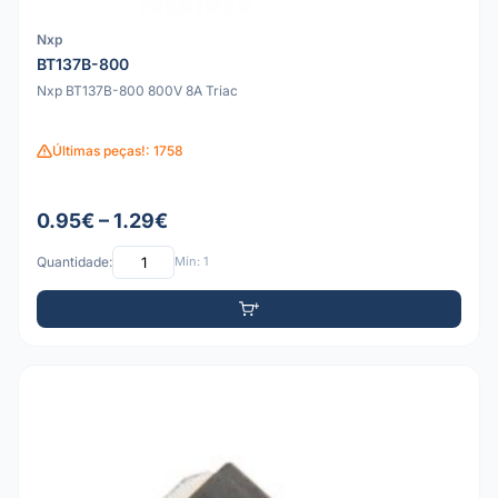
Nxp
BT137B-800
Nxp BT137B-800 800V 8A Triac
Últimas peças!: 1758
0.95€ – 1.29€
Quantidade:
Mín: 1