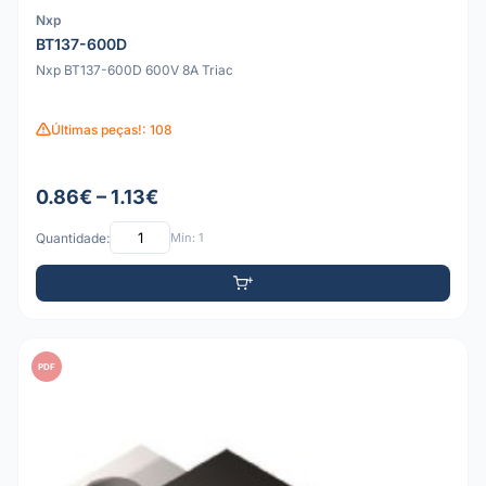
Nxp
BT137-600D
Nxp BT137-600D 600V 8A Triac
Últimas peças!: 108
0.86€ – 1.13€
Quantidade:
Mín: 1
PDF