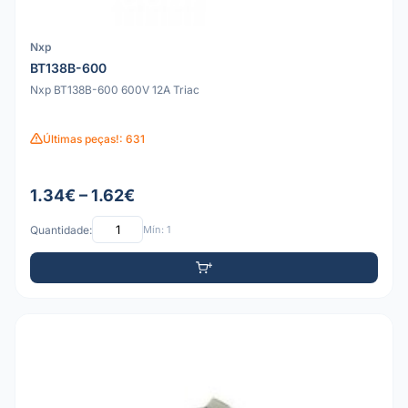
Nxp
BT138B-600
Nxp BT138B-600 600V 12A Triac
Últimas peças!: 631
1.34€ – 1.62€
Quantidade:
Mín: 1