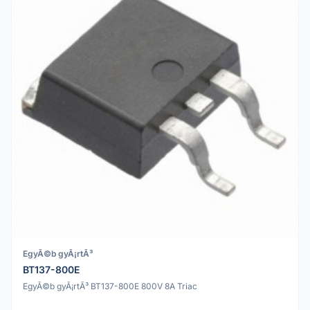
EgyÃ©b gyÃ¡rtÃ³
BT137-800E
EgyÃ©b gyÃ¡rtÃ³ BT137-800E 800V 8A Triac