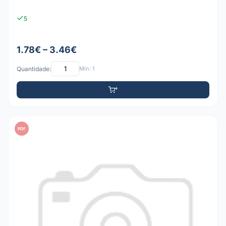
5
1.78€ – 3.46€
Quantidade:
Mín: 1
PDF