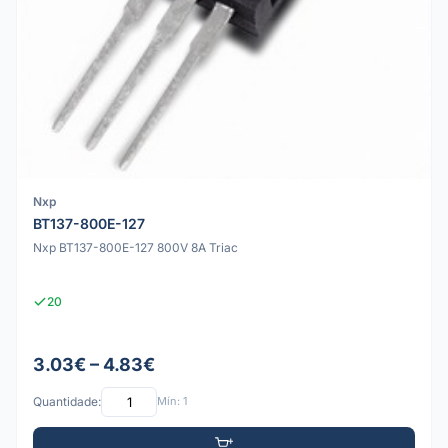
Nxp
BT137-800E-127
Nxp BT137-800E-127 800V 8A Triac
20
3.03€ – 4.83€
Quantidade:
Mín: 1