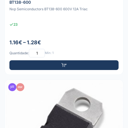
BT138-600
Nxp Semiconductors BT138-600 600V 12A Triac
23
1.16€ – 1.28€
Quantidade:
Mín: 1
PDF