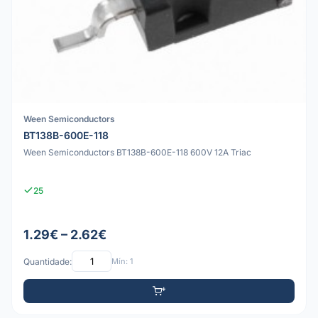
Ween Semiconductors
BT138B-600E-118
Ween Semiconductors BT138B-600E-118 600V 12A Triac
25
1.29€ – 2.62€
Quantidade:
Mín: 1