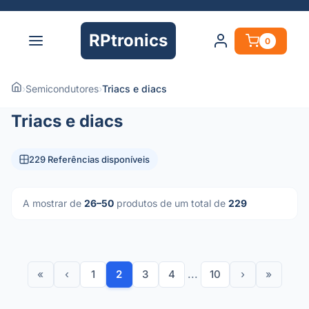
RPtronics
0
›
Semicondutores
›
Triacs e diacs
Triacs e diacs
229 Referências disponíveis
A mostrar de
26–50
produtos de um total de
229
«
‹
1
2
3
4
...
10
›
»