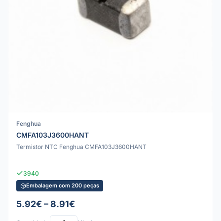
Fenghua
CMFA103J3600HANT
Termistor NTC Fenghua CMFA103J3600HANT
3940
Embalagem com 200 peças
5.92€ – 8.91€