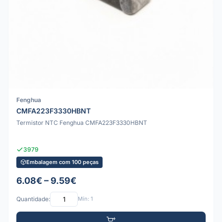
Fenghua
CMFA223F3330HBNT
Termistor NTC Fenghua CMFA223F3330HBNT
3979
Embalagem com 100 peças
6.08€ – 9.59€
Quantidade:
Mín: 1