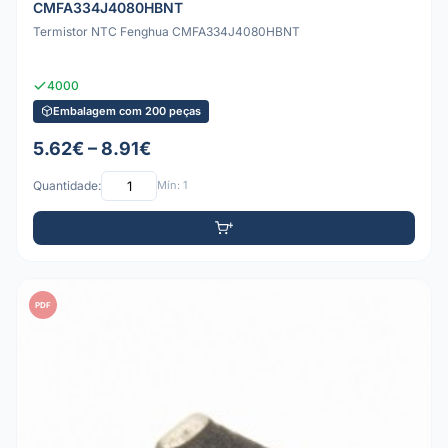
CMFA334J4080HBNT
Termistor NTC Fenghua CMFA334J4080HBNT
4000
Embalagem com 200 peças
5.62€ – 8.91€
Quantidade:
Mín: 1
PDF