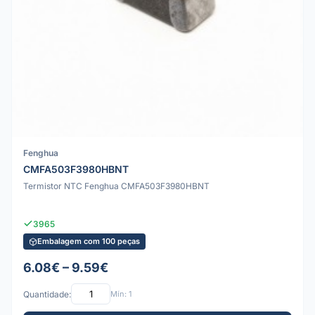
Fenghua
CMFA503F3980HBNT
Termistor NTC Fenghua CMFA503F3980HBNT
3965
Embalagem com 100 peças
6.08€ – 9.59€
Quantidade:
Mín: 1