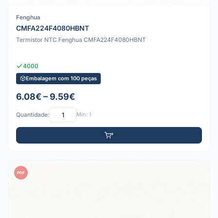
Fenghua
CMFA224F4080HBNT
Termistor NTC Fenghua CMFA224F4080HBNT
4000
Embalagem com 100 peças
6.08€ – 9.59€
Quantidade:
Mín: 1
PDF