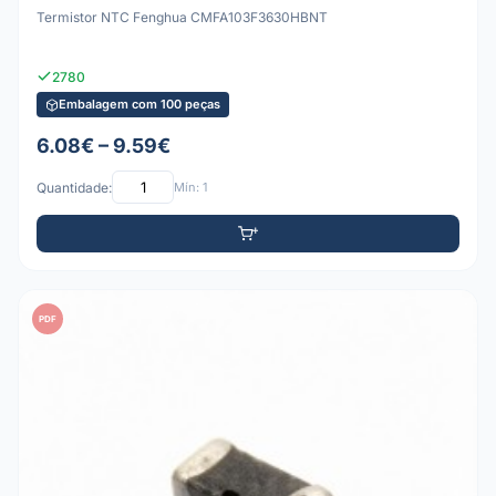
Termistor NTC Fenghua CMFA103F3630HBNT
2780
Embalagem com 100 peças
6.08€ – 9.59€
Quantidade:
Mín: 1
PDF