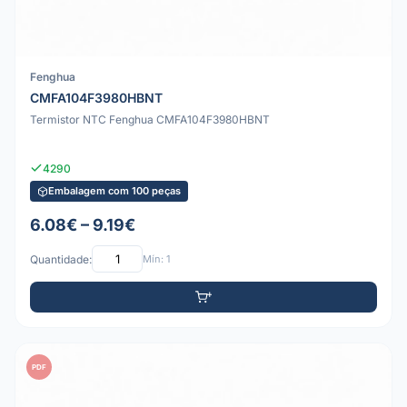
Fenghua
CMFA104F3980HBNT
Termistor NTC Fenghua CMFA104F3980HBNT
4290
Embalagem com 100 peças
6.08€ – 9.19€
Quantidade:
Mín: 1
PDF