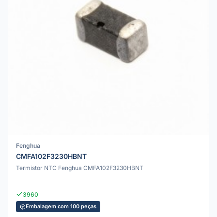
Fenghua
CMFA102F3230HBNT
Termistor NTC Fenghua CMFA102F3230HBNT
3960
Embalagem com 100 peças