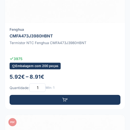
Fenghua
CMFA473J3980HBNT
Termistor NTC Fenghua CMFA473J3980HBNT
3975
Embalagem com 200 peças
5.92€ – 8.91€
Quantidade:
Mín: 1
PDF