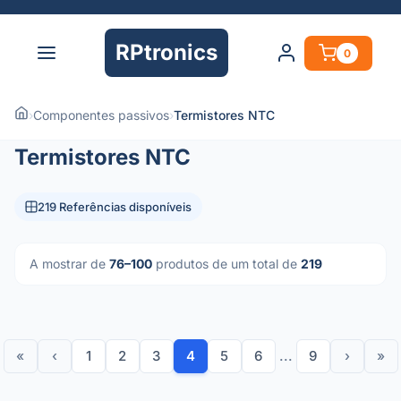
RPtronics
0
›
Componentes passivos
›
Termistores NTC
Termistores NTC
219 Referências disponíveis
A mostrar de
76–100
produtos de um total de
219
«
‹
1
2
3
4
5
6
...
9
›
»