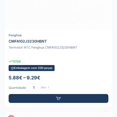
Fenghua
CMFA102J3230HBNT
Termistor NTC Fenghua CMFA102J3230HBNT
11700
Embalagem com 200 peças
5.88€ – 9.29€
Quantidade:
Mín: 1