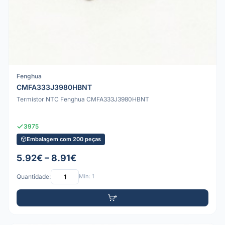
Fenghua
CMFA333J3980HBNT
Termistor NTC Fenghua CMFA333J3980HBNT
3975
Embalagem com 200 peças
5.92€ – 8.91€
Quantidade:
Mín: 1