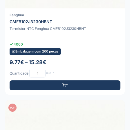
Fenghua
CMFB102J3230HBNT
Termistor NTC Fenghua CMFB102J3230HBNT
4000
Embalagem com 200 peças
9.77€ – 15.28€
Quantidade:
Mín: 1
PDF