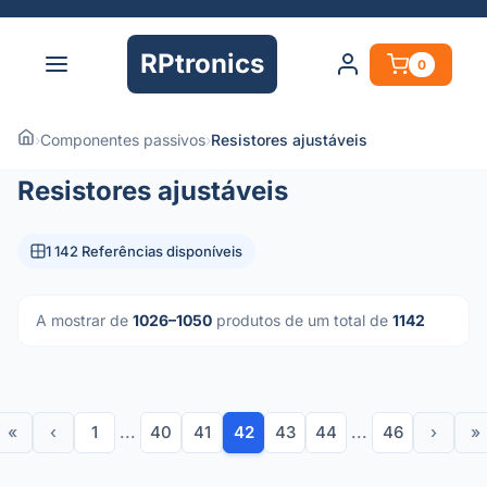
RPtronics
0
›
Componentes passivos
›
Resistores ajustáveis
Resistores ajustáveis
1 142 Referências disponíveis
A mostrar de
1026–1050
produtos de um total de
1142
«
‹
1
...
40
41
42
43
44
...
46
›
»