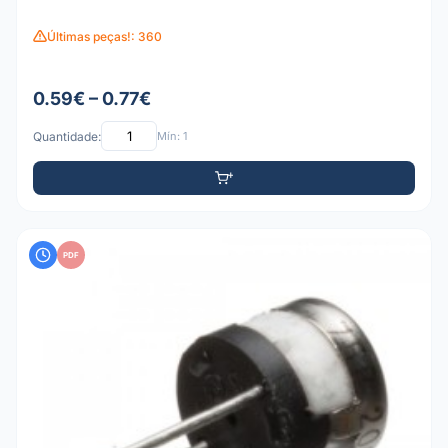
Últimas peças!: 360
0.59€ – 0.77€
Quantidade:
Mín: 1
PDF