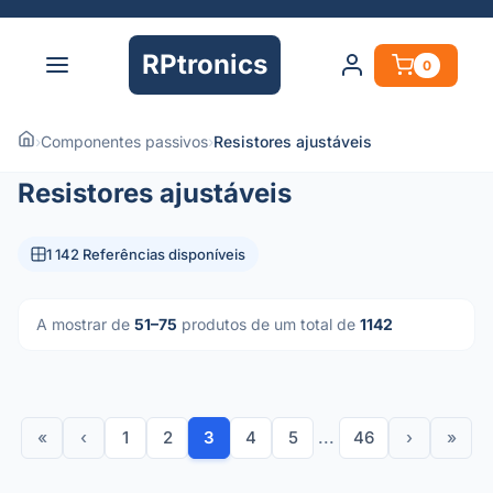
RPtronics
0
›
Componentes passivos
›
Resistores ajustáveis
Resistores ajustáveis
1 142 Referências disponíveis
A mostrar de
51–75
produtos de um total de
1142
«
‹
1
2
3
4
5
...
46
›
»