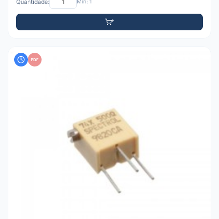
Quantidade:
Mín: 1
PDF