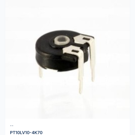
--
PT10LV10-4K70