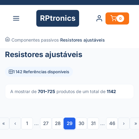
RPtronics
0
›
Componentes passivos
›
Resistores ajustáveis
Resistores ajustáveis
1 142 Referências disponíveis
A mostrar de
701–725
produtos de um total de
1142
«
‹
1
...
27
28
29
30
31
...
46
›
»