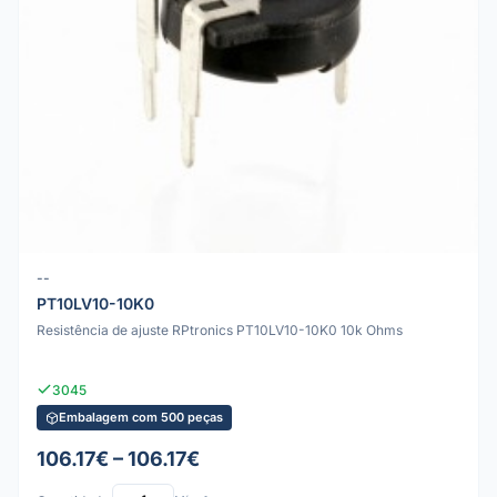
--
PT10LV10-10K0
Resistência de ajuste RPtronics PT10LV10-10K0 10k Ohms
3045
Embalagem com 500 peças
106.17€ – 106.17€