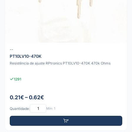
--
PT10LV10-470K
Resistência de ajuste RPtronics PT10LV10-470K 470k Ohms
1291
0.21€ – 0.62€
Quantidade:
Mín: 1