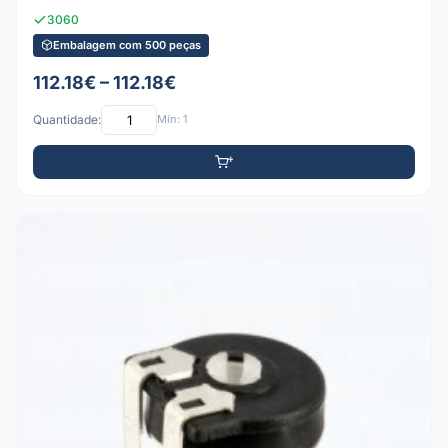
3060
Embalagem com 500 peças
112.18€ – 112.18€
Quantidade:
Mín: 1