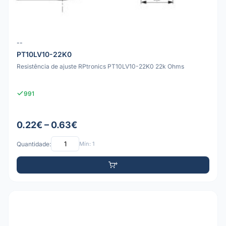
--
PT10LV10-22K0
Resistência de ajuste RPtronics PT10LV10-22K0 22k Ohms
991
0.22€ – 0.63€
Quantidade:
Mín: 1