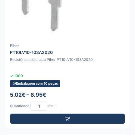
Piher
PT10LV10-103A2020
Resistência de ajuste Piher PT10LV10-103A2020
1000
Embalagem com 10 peças
5.02€ – 6.95€
Quantidade:
Mín: 1