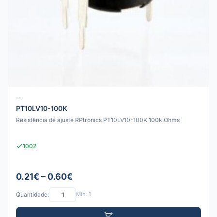
--
PT10LV10-100K
Resistência de ajuste RPtronics PT10LV10-100K 100k Ohms
1002
0.21€ – 0.60€
Quantidade:
Mín: 1