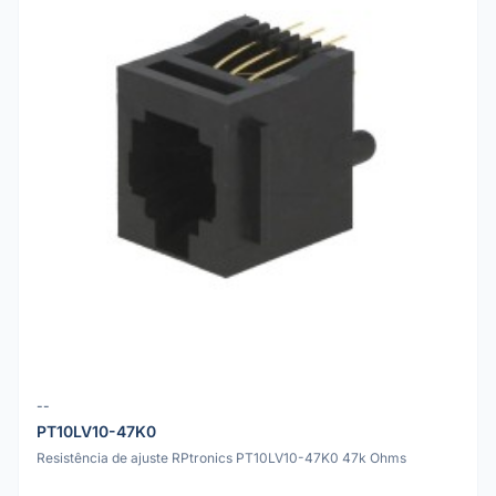
--
PT10LV10-47K0
Resistência de ajuste RPtronics PT10LV10-47K0 47k Ohms