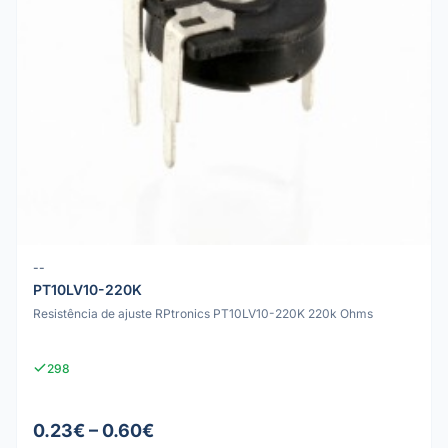
--
PT10LV10-220K
Resistência de ajuste RPtronics PT10LV10-220K 220k Ohms
298
0.23€ – 0.60€