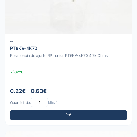
--
PT6KV-4K70
Resistência de ajuste RPtronics PT6KV-4K70 4.7k Ohms
8228
0.22€ – 0.63€
Quantidade:
Mín: 1