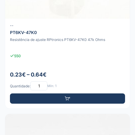
--
PT6KV-47K0
Resistência de ajuste RPtronics PT6KV-47K0 47k Ohms
550
0.23€ – 0.64€
Quantidade:
Mín: 1