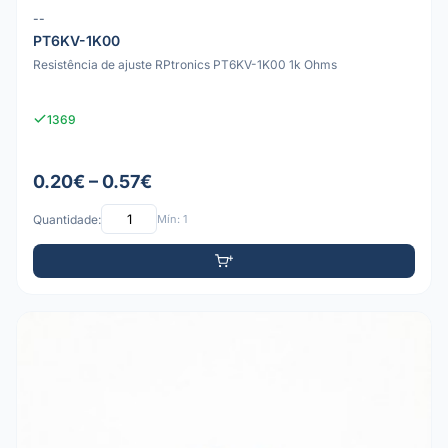
--
PT6KV-1K00
Resistência de ajuste RPtronics PT6KV-1K00 1k Ohms
1369
0.20€ – 0.57€
Quantidade:
Mín: 1