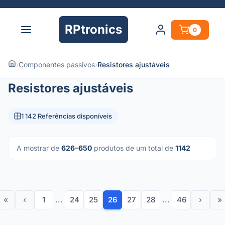
RPtronics
0
›
Componentes passivos
›
Resistores ajustáveis
Resistores ajustáveis
1 142 Referências disponíveis
A mostrar de
626–650
produtos de um total de
1142
«
‹
1
...
24
25
26
27
28
...
46
›
»