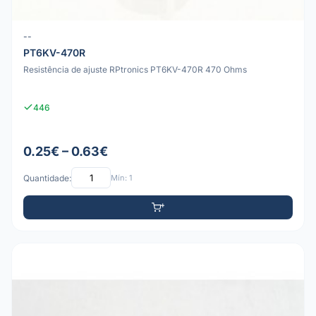
--
PT6KV-470R
Resistência de ajuste RPtronics PT6KV-470R 470 Ohms
446
0.25€ – 0.63€
Quantidade:
Mín: 1