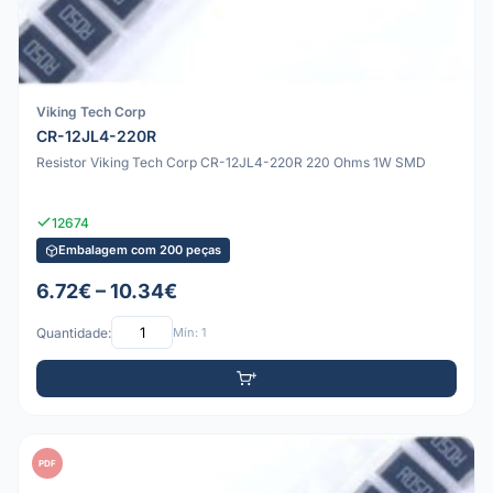
Viking Tech Corp
CR-12JL4-220R
Resistor Viking Tech Corp CR-12JL4-220R 220 Ohms 1W SMD
12674
Embalagem com 200 peças
6.72€ – 10.34€
Quantidade:
Mín: 1
PDF