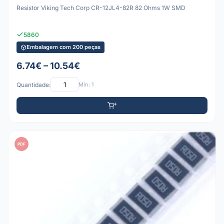
Resistor Viking Tech Corp CR-12JL4-82R 82 Ohms 1W SMD
5860
Embalagem com 200 peças
6.74€ – 10.54€
Quantidade:
Mín: 1
PDF