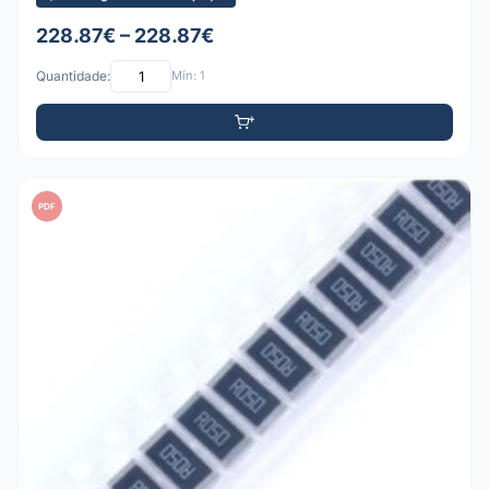
228.87€ – 228.87€
Quantidade:
Mín: 1
PDF