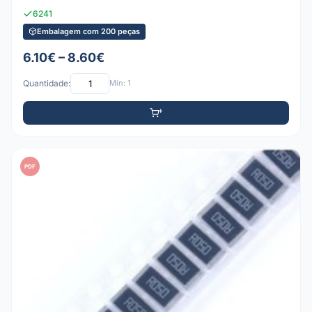
6241
Embalagem com 200 peças
6.10€ – 8.60€
Quantidade:
Mín: 1
PDF