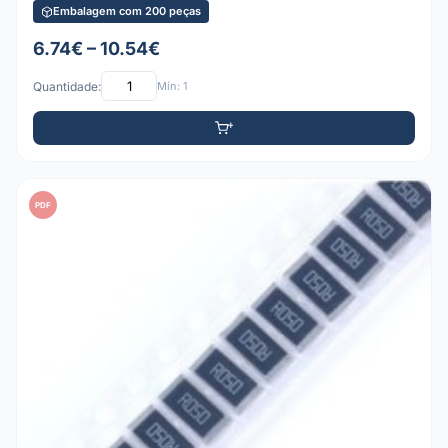
Embalagem com 200 peças
6.74€ – 10.54€
Quantidade:
Mín: 1
PDF