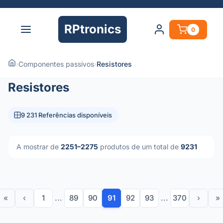
RPtronics
0
›
Componentes passivos
›
Resistores
Resistores
9 231 Referências disponíveis
A mostrar de
2251–2275
produtos de um total de
9231
«
‹
1
...
89
90
91
92
93
...
370
›
»