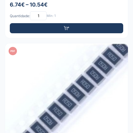
6.74€ – 10.54€
Quantidade:
Mín: 1
PDF