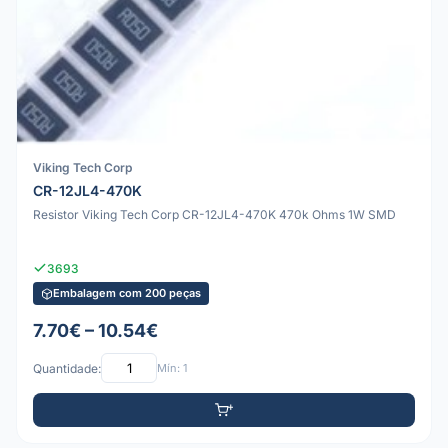
Viking Tech Corp
CR-12JL4-470K
Resistor Viking Tech Corp CR-12JL4-470K 470k Ohms 1W SMD
3693
Embalagem com 200 peças
7.70€ – 10.54€
Quantidade:
Mín: 1