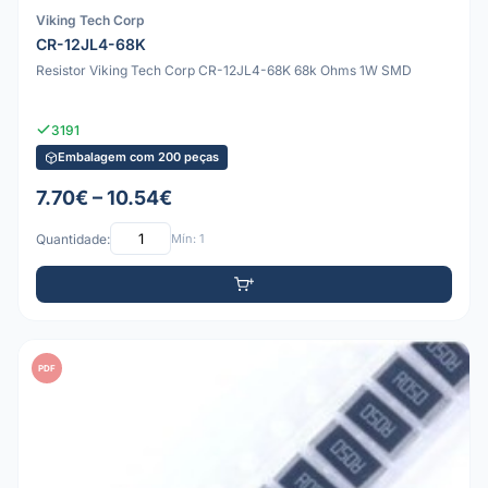
Viking Tech Corp
CR-12JL4-68K
Resistor Viking Tech Corp CR-12JL4-68K 68k Ohms 1W SMD
3191
Embalagem com 200 peças
7.70€ – 10.54€
Quantidade:
Mín: 1
PDF