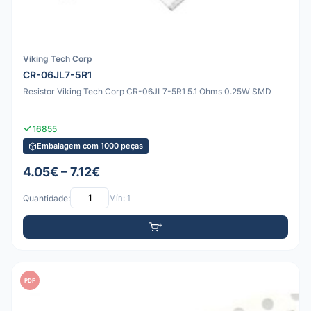
Viking Tech Corp
CR-06JL7-5R1
Resistor Viking Tech Corp CR-06JL7-5R1 5.1 Ohms 0.25W SMD
16855
Embalagem com 1000 peças
4.05€ – 7.12€
Quantidade:
Mín: 1
PDF