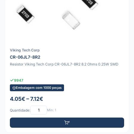
Viking Tech Corp
CR-06JL7-8R2
Resistor Viking Tech Corp CR-06JL7-8R2 8.2 Ohms 0.25W SMD
9947
Embalagem com 1000 peças
4.05€ – 7.12€
Quantidade:
Mín: 1