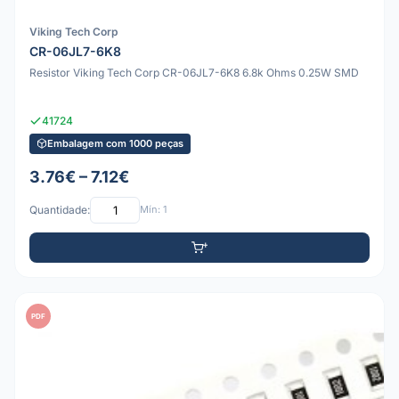
Viking Tech Corp
CR-06JL7-6K8
Resistor Viking Tech Corp CR-06JL7-6K8 6.8k Ohms 0.25W SMD
41724
Embalagem com 1000 peças
3.76€ – 7.12€
Quantidade:
Mín: 1
PDF