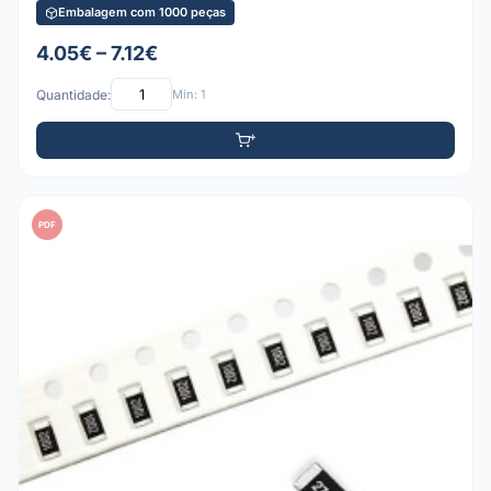
Embalagem com 1000 peças
4.05€ – 7.12€
Quantidade:
Mín: 1
PDF