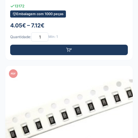
13172
Embalagem com 1000 peças
4.05€ – 7.12€
Quantidade:
Mín: 1
PDF