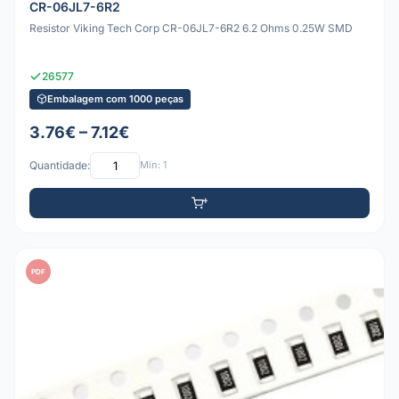
CR-06JL7-6R2
Resistor Viking Tech Corp CR-06JL7-6R2 6.2 Ohms 0.25W SMD
26577
Embalagem com 1000 peças
3.76€ – 7.12€
Quantidade:
Mín: 1
PDF