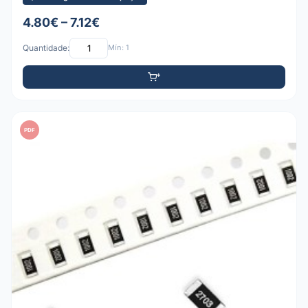
4.80€ – 7.12€
Quantidade:
Mín: 1
PDF