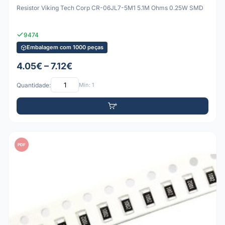
Resistor Viking Tech Corp CR-06JL7-5M1 5.1M Ohms 0.25W SMD
9474
Embalagem com 1000 peças
4.05€ – 7.12€
Quantidade:
Mín: 1
PDF