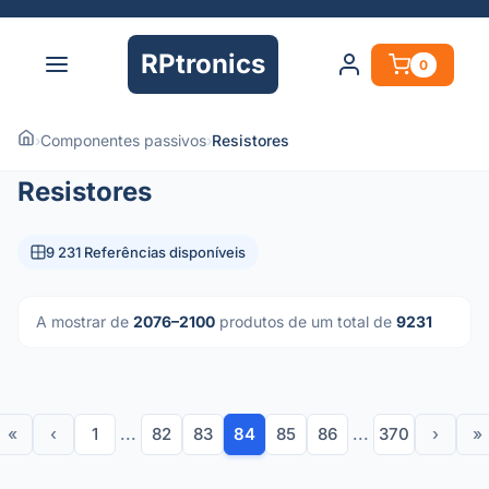
RPtronics
0
›
Componentes passivos
›
Resistores
Resistores
9 231 Referências disponíveis
A mostrar de
2076–2100
produtos de um total de
9231
«
‹
1
...
82
83
84
85
86
...
370
›
»