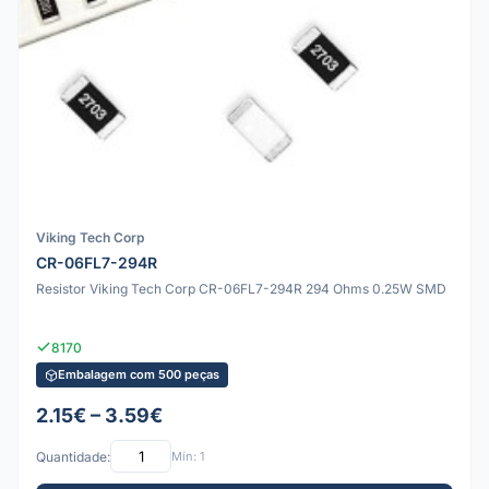
Viking Tech Corp
CR-06FL7-294R
Resistor Viking Tech Corp CR-06FL7-294R 294 Ohms 0.25W SMD
8170
Embalagem com 500 peças
2.15€ – 3.59€
Quantidade:
Mín: 1