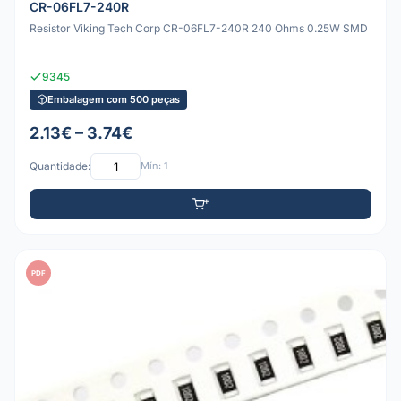
CR-06FL7-240R
Resistor Viking Tech Corp CR-06FL7-240R 240 Ohms 0.25W SMD
9345
Embalagem com 500 peças
2.13€ – 3.74€
Quantidade:
Mín: 1
PDF