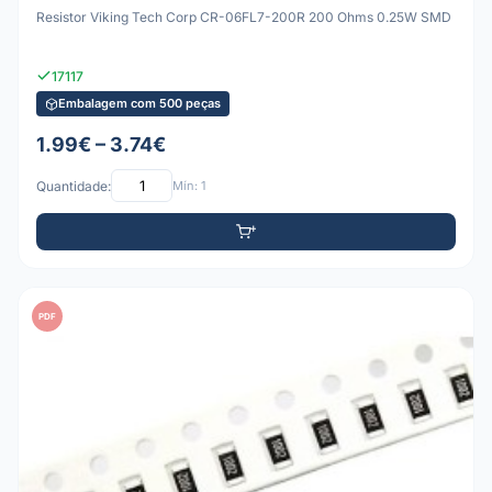
Resistor Viking Tech Corp CR-06FL7-200R 200 Ohms 0.25W SMD
17117
Embalagem com 500 peças
1.99€ – 3.74€
Quantidade:
Mín: 1
PDF