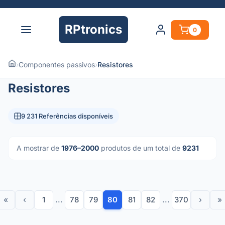
RPtronics
0
›
Componentes passivos
›
Resistores
Resistores
9 231 Referências disponíveis
A mostrar de
1976–2000
produtos de um total de
9231
«
‹
1
...
78
79
80
81
82
...
370
›
»