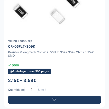
Viking Tech Corp
CR-06FL7-309K
Resistor Viking Tech Corp CR-06FL7-309K 309k Ohms 0.25W
SMD
5000
Embalagem com 500 peças
2.15€ – 3.59€
Quantidade:
Mín: 1