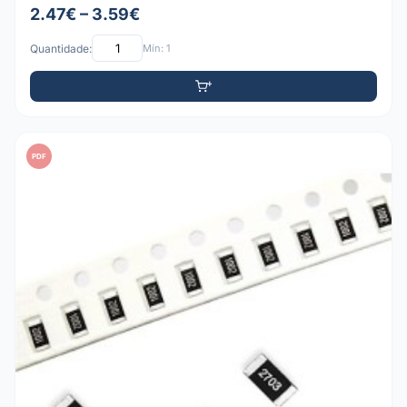
2.47€ – 3.59€
Quantidade:
Mín: 1
PDF