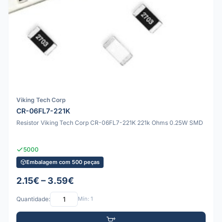
Viking Tech Corp
CR-06FL7-221K
Resistor Viking Tech Corp CR-06FL7-221K 221k Ohms 0.25W SMD
5000
Embalagem com 500 peças
2.15€ – 3.59€
Quantidade:
Mín: 1