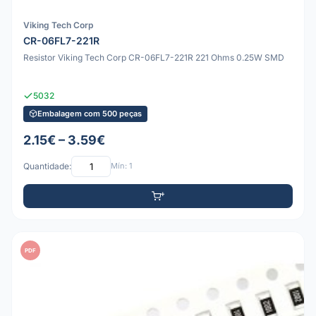
Viking Tech Corp
CR-06FL7-221R
Resistor Viking Tech Corp CR-06FL7-221R 221 Ohms 0.25W SMD
5032
Embalagem com 500 peças
2.15€ – 3.59€
Quantidade:
Mín: 1
PDF