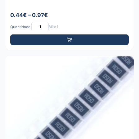
0.44€ – 0.97€
Quantidade:
Mín: 1