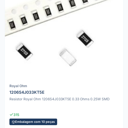
Royal Ohm
1206S4J033KT5E
Resistor Royal Ohm 1206S4J033KT5E 0.33 Ohms 0.25W SMD
315
Embalagem com 10 peças