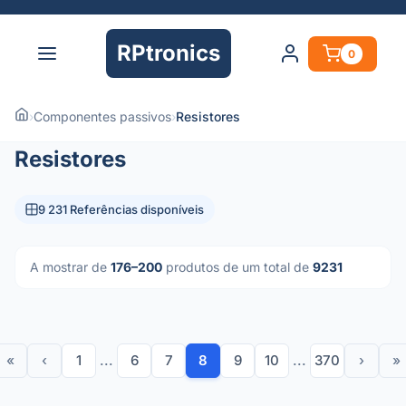
RPtronics
0
›
Componentes passivos
›
Resistores
Resistores
9 231 Referências disponíveis
A mostrar de
176–200
produtos de um total de
9231
«
‹
1
...
6
7
8
9
10
...
370
›
»