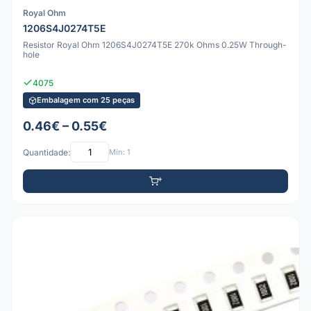
Royal Ohm
1206S4J0274T5E
Resistor Royal Ohm 1206S4J0274T5E 270k Ohms 0.25W Through-
hole
4075
Embalagem com 25 peças
0.46€ – 0.55€
Quantidade:
Mín: 1