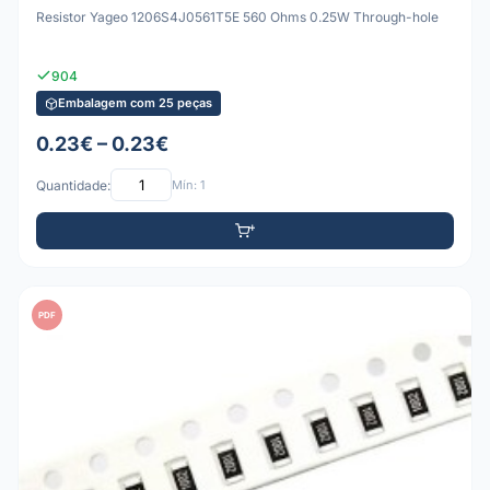
Resistor Yageo 1206S4J0561T5E 560 Ohms 0.25W Through-hole
904
Embalagem com 25 peças
0.23€ – 0.23€
Quantidade:
Mín: 1
PDF