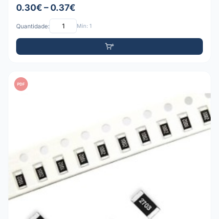
0.30€ – 0.37€
Quantidade:
Mín: 1
PDF