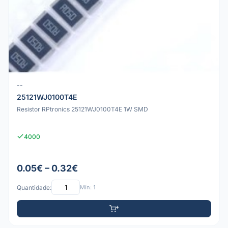
--
25121WJ0100T4E
Resistor RPtronics 25121WJ0100T4E 1W SMD
4000
0.05€ – 0.32€
Quantidade:
Mín: 1