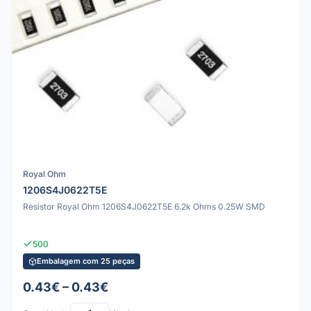
Royal Ohm
1206S4J0622T5E
Resistor Royal Ohm 1206S4J0622T5E 6.2k Ohms 0.25W SMD
500
Embalagem com 25 peças
0.43€ – 0.43€