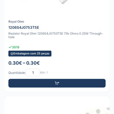
Royal Ohm
1206S4J0753T5E
Resistor Royal Ohm 1206S4J0753T5E 75k Ohms 0.25W Through-
hole
3619
Embalagem com 25 peças
0.30€ – 0.30€
Quantidade:
Mín: 1