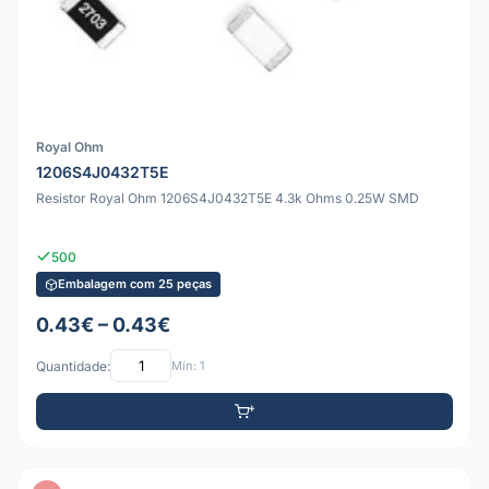
Royal Ohm
1206S4J0432T5E
Resistor Royal Ohm 1206S4J0432T5E 4.3k Ohms 0.25W SMD
500
Embalagem com 25 peças
0.43€ – 0.43€
Quantidade:
Mín: 1