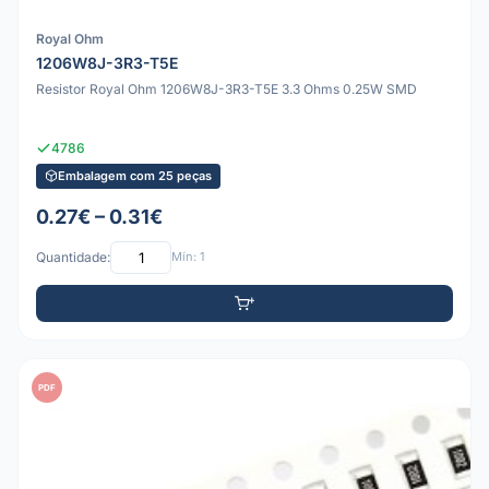
Royal Ohm
1206W8J-3R3-T5E
Resistor Royal Ohm 1206W8J-3R3-T5E 3.3 Ohms 0.25W SMD
4786
Embalagem com 25 peças
0.27€ – 0.31€
Quantidade:
Mín: 1
PDF