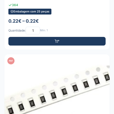
364
Embalagem com 25 peças
0.22€ – 0.22€
Quantidade:
Mín: 1
PDF