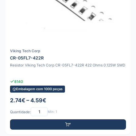
Viking Tech Corp
CR-05FL7-422R
Resistor Viking Tech Corp CR-05FL7-422R 422 Ohms 0.125W SMD
8140
Embalagem com 1000 peças
2.74€ – 4.59€
Quantidade:
Mín: 1