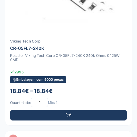
Viking Tech Corp
CR-05FL7-240K
Resistor Viking Tech Corp CR-05FL7-240K 240k Ohms 0.125W
SMD
2995
Embalagem com 5000 peças
18.84€ – 18.84€
Quantidade:
Mín: 1