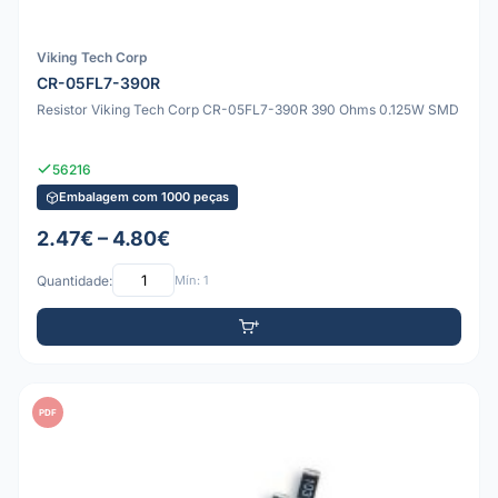
Viking Tech Corp
CR-05FL7-390R
Resistor Viking Tech Corp CR-05FL7-390R 390 Ohms 0.125W SMD
56216
Embalagem com 1000 peças
2.47€ – 4.80€
Quantidade:
Mín: 1
PDF