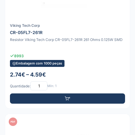
Viking Tech Corp
CR-05FL7-261R
Resistor Viking Tech Corp CR-05FL7-261R 261 Ohms 0.125W SMD
8993
Embalagem com 1000 peças
2.74€ – 4.59€
Quantidade:
Mín: 1
PDF