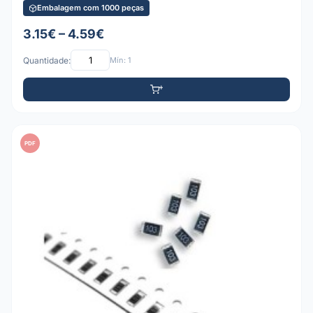
Embalagem com 1000 peças
3.15€ – 4.59€
Quantidade:
Mín: 1
PDF