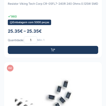
Resistor Viking Tech Corp CR-05FL7-240R 240 Ohms 0.125W SMD
960
Embalagem com 5000 peças
25.35€ – 25.35€
Quantidade:
Mín: 1
PDF