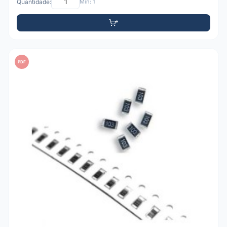
Quantidade:
Mín: 1
PDF