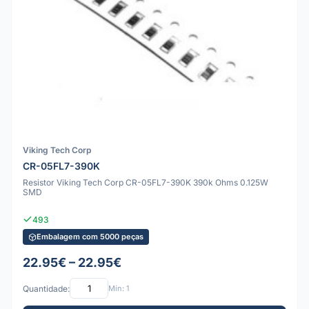
Viking Tech Corp
CR-05FL7-390K
Resistor Viking Tech Corp CR-05FL7-390K 390k Ohms 0.125W
SMD
493
Embalagem com 5000 peças
22.95€ – 22.95€
Quantidade:
Mín: 1