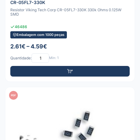
CR-05FL7-330K
Resistor Viking Tech Corp CR-05FL7-330K 330k Ohms 0.125W
SMD
46486
Embalagem com 1000 peças
2.61€ – 4.59€
Quantidade:
Mín: 1
PDF