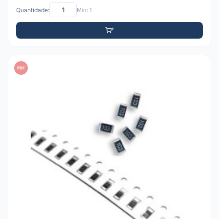
Quantidade:
Mín: 1
PDF