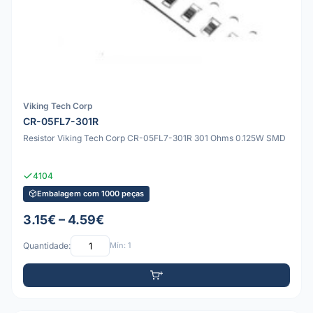
Viking Tech Corp
CR-05FL7-301R
Resistor Viking Tech Corp CR-05FL7-301R 301 Ohms 0.125W SMD
4104
Embalagem com 1000 peças
3.15€ – 4.59€
Quantidade:
Mín: 1