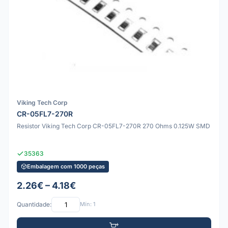
Viking Tech Corp
CR-05FL7-270R
Resistor Viking Tech Corp CR-05FL7-270R 270 Ohms 0.125W SMD
35363
Embalagem com 1000 peças
2.26€ – 4.18€
Quantidade:
Mín: 1