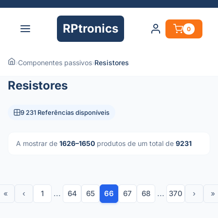
RPtronics
0
›
Componentes passivos
›
Resistores
Resistores
9 231 Referências disponíveis
A mostrar de
1626–1650
produtos de um total de
9231
«
‹
1
...
64
65
66
67
68
...
370
›
»