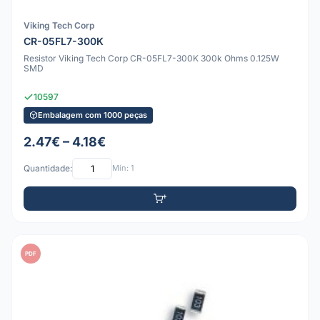
Viking Tech Corp
CR-05FL7-300K
Resistor Viking Tech Corp CR-05FL7-300K 300k Ohms 0.125W
SMD
10597
Embalagem com 1000 peças
2.47€ – 4.18€
Quantidade:
Mín: 1
PDF