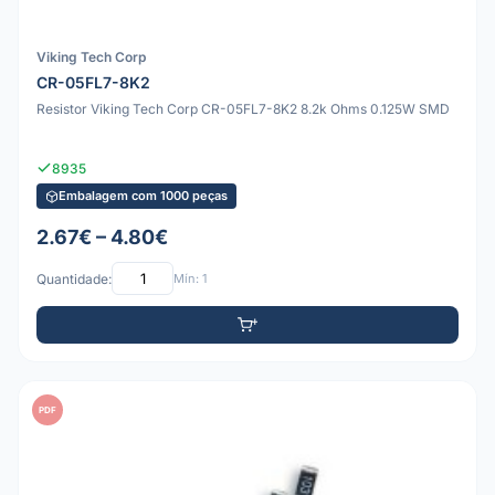
Viking Tech Corp
CR-05FL7-8K2
Resistor Viking Tech Corp CR-05FL7-8K2 8.2k Ohms 0.125W SMD
8935
Embalagem com 1000 peças
2.67€ – 4.80€
Quantidade:
Mín: 1
PDF