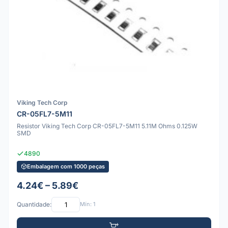
Viking Tech Corp
CR-05FL7-5M11
Resistor Viking Tech Corp CR-05FL7-5M11 5.11M Ohms 0.125W
SMD
4890
Embalagem com 1000 peças
4.24€ – 5.89€
Quantidade:
Mín: 1