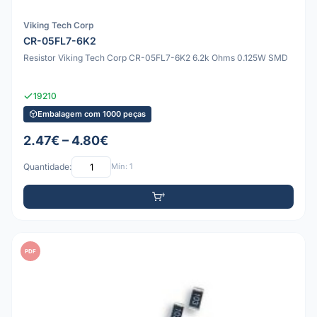
Viking Tech Corp
CR-05FL7-6K2
Resistor Viking Tech Corp CR-05FL7-6K2 6.2k Ohms 0.125W SMD
19210
Embalagem com 1000 peças
2.47€ – 4.80€
Quantidade:
Mín: 1
PDF