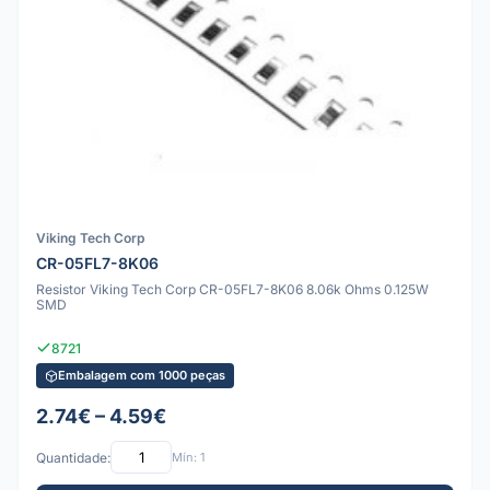
Viking Tech Corp
CR-05FL7-8K06
Resistor Viking Tech Corp CR-05FL7-8K06 8.06k Ohms 0.125W
SMD
8721
Embalagem com 1000 peças
2.74€ – 4.59€
Quantidade:
Mín: 1