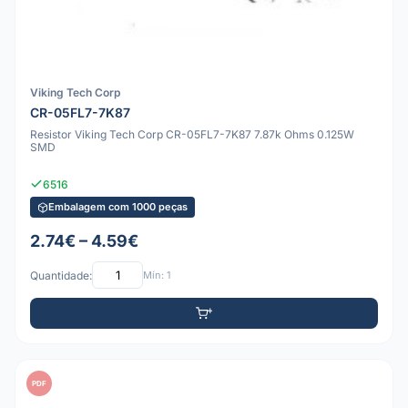
Viking Tech Corp
CR-05FL7-7K87
Resistor Viking Tech Corp CR-05FL7-7K87 7.87k Ohms 0.125W
SMD
6516
Embalagem com 1000 peças
2.74€ – 4.59€
Quantidade:
Mín: 1
PDF