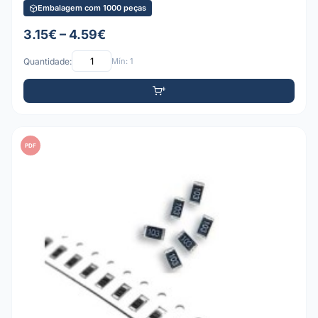
Embalagem com 1000 peças
3.15€ – 4.59€
Quantidade:
Mín: 1
PDF