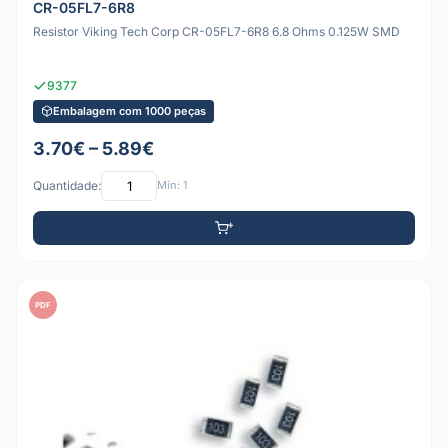
CR-05FL7-6R8
Resistor Viking Tech Corp CR-05FL7-6R8 6.8 Ohms 0.125W SMD
9377
Embalagem com 1000 peças
3.70€ – 5.89€
Quantidade:
Mín: 1
PDF