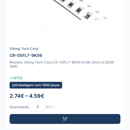
Viking Tech Corp
CR-05FL7-9K09
Resistor Viking Tech Corp CR-05FL7-9K09 9.09k Ohms 0.125W
SMD
8702
Embalagem com 1000 peças
2.74€ – 4.59€
Quantidade:
Mín: 1