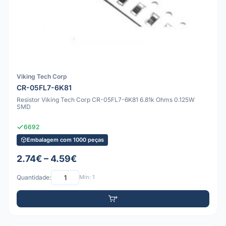
Viking Tech Corp
CR-05FL7-6K81
Resistor Viking Tech Corp CR-05FL7-6K81 6.81k Ohms 0.125W
SMD
6692
Embalagem com 1000 peças
2.74€ – 4.59€
Quantidade:
Mín: 1