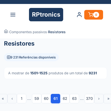
RPtronics
0
›
Componentes passivos
›
Resistores
Resistores
9 231 Referências disponíveis
A mostrar de
1501–1525
produtos de um total de
9231
«
‹
1
...
59
60
61
62
63
...
370
›
»