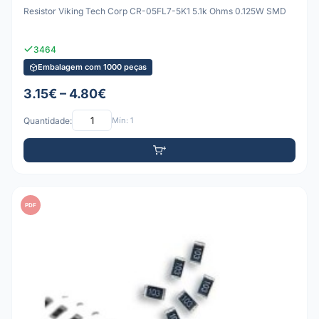
Resistor Viking Tech Corp CR-05FL7-5K1 5.1k Ohms 0.125W SMD
3464
Embalagem com 1000 peças
3.15€ – 4.80€
Quantidade:
Mín: 1
PDF