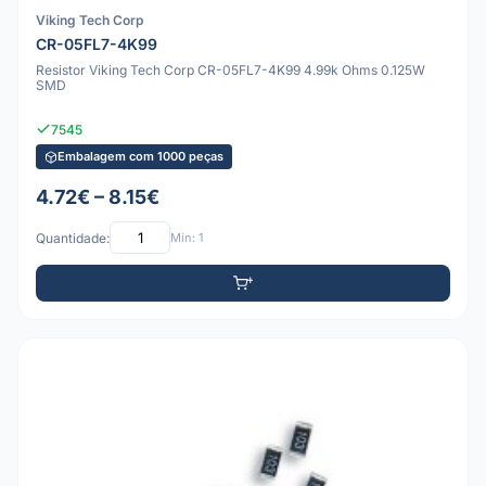
Viking Tech Corp
CR-05FL7-4K99
Resistor Viking Tech Corp CR-05FL7-4K99 4.99k Ohms 0.125W
SMD
7545
Embalagem com 1000 peças
4.72€ – 8.15€
Quantidade:
Mín: 1