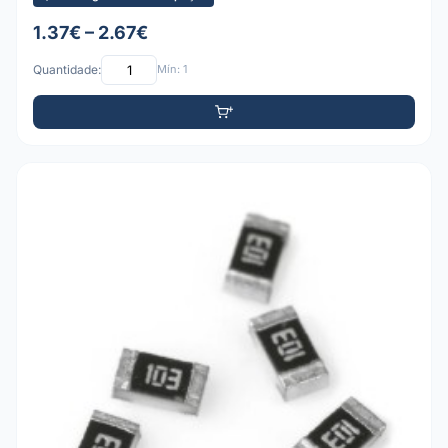
1.37€ – 2.67€
Quantidade:
Mín: 1