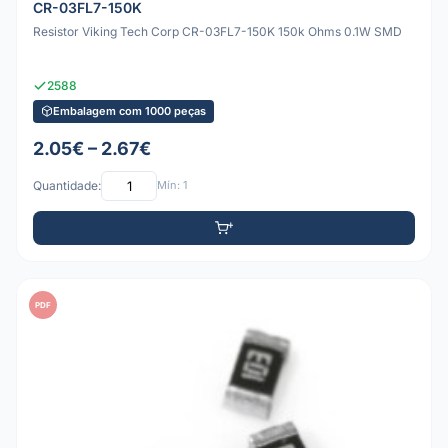
CR-03FL7-150K
Resistor Viking Tech Corp CR-03FL7-150K 150k Ohms 0.1W SMD
2588
Embalagem com 1000 peças
2.05€ – 2.67€
Quantidade:
Mín: 1
PDF