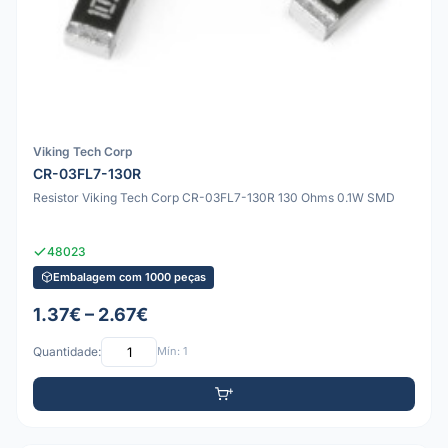
Viking Tech Corp
CR-03FL7-130R
Resistor Viking Tech Corp CR-03FL7-130R 130 Ohms 0.1W SMD
48023
Embalagem com 1000 peças
1.37€ – 2.67€
Quantidade:
Mín: 1