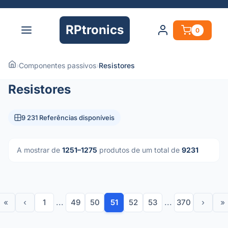
RPtronics
0
›
Componentes passivos
›
Resistores
Resistores
9 231 Referências disponíveis
A mostrar de
1251–1275
produtos de um total de
9231
«
‹
1
...
49
50
51
52
53
...
370
›
»