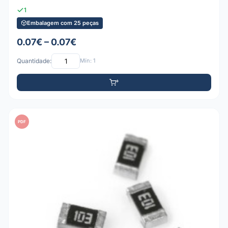
1
Embalagem com 25 peças
0.07€ – 0.07€
Quantidade:
Mín: 1
PDF