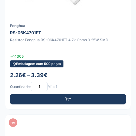
Fenghua
RS-06K4701FT
Resistor Fenghua RS-06K4701FT 4.7k Ohms 0.25W SMD
4305
Embalagem com 500 peças
2.26€ – 3.39€
Quantidade:
Mín: 1
PDF