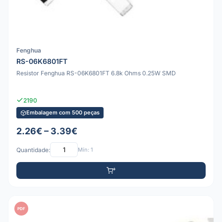
Fenghua
RS-06K6801FT
Resistor Fenghua RS-06K6801FT 6.8k Ohms 0.25W SMD
2190
Embalagem com 500 peças
2.26€ – 3.39€
Quantidade:
Mín: 1
PDF