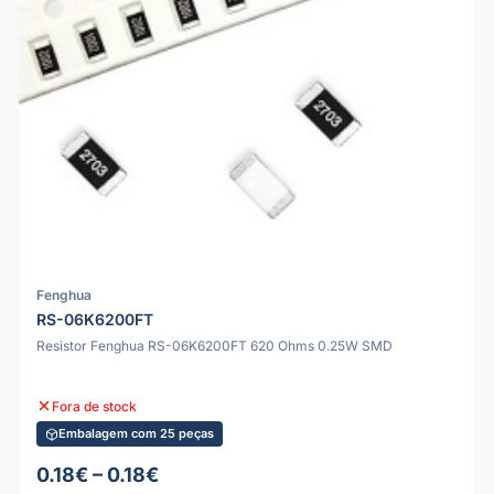
Fenghua
RS-06K6200FT
Resistor Fenghua RS-06K6200FT 620 Ohms 0.25W SMD
Fora de stock
Embalagem com 25 peças
0.18€ – 0.18€