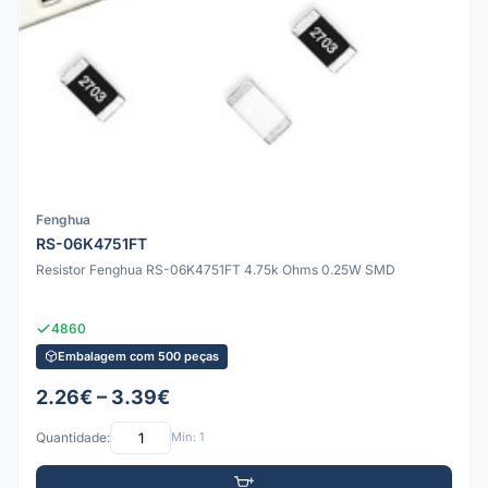
Fenghua
RS-06K4751FT
Resistor Fenghua RS-06K4751FT 4.75k Ohms 0.25W SMD
4860
Embalagem com 500 peças
2.26€ – 3.39€
Quantidade:
Mín: 1