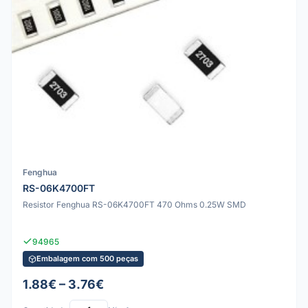
Fenghua
RS-06K4700FT
Resistor Fenghua RS-06K4700FT 470 Ohms 0.25W SMD
94965
Embalagem com 500 peças
1.88€ – 3.76€