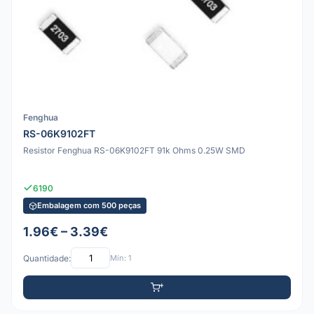
Fenghua
RS-06K9102FT
Resistor Fenghua RS-06K9102FT 91k Ohms 0.25W SMD
6190
Embalagem com 500 peças
1.96€ – 3.39€
Quantidade:
Mín: 1