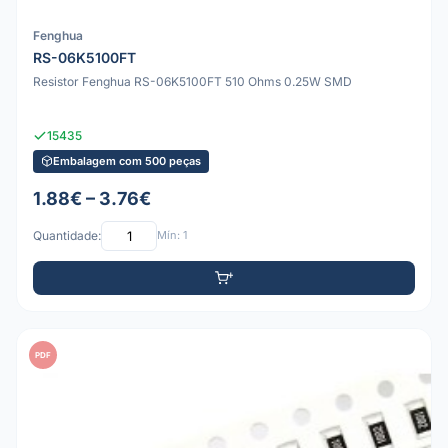
Fenghua
RS-06K5100FT
Resistor Fenghua RS-06K5100FT 510 Ohms 0.25W SMD
15435
Embalagem com 500 peças
1.88€ – 3.76€
Quantidade:
Mín: 1
PDF