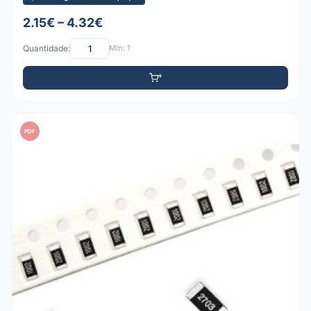
2.15€ – 4.32€
Quantidade:
Mín: 1
PDF