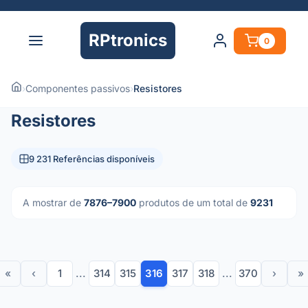
RPtronics
0
›
Componentes passivos
›
Resistores
Resistores
9 231 Referências disponíveis
A mostrar de
7876–7900
produtos de um total de
9231
«
‹
1
...
314
315
316
317
318
...
370
›
»