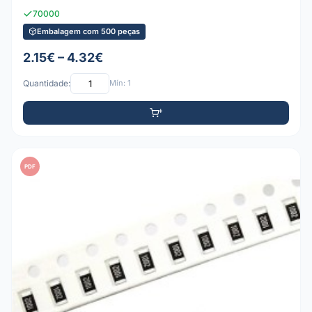
70000
Embalagem com 500 peças
2.15€ – 4.32€
Quantidade:
Mín: 1
PDF