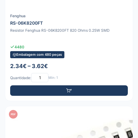
Fenghua
RS-06K8200FT
Resistor Fenghua RS-06K8200FT 820 Ohms 0.25W SMD
4480
Embalagem com 480 peças
2.34€ – 3.62€
Quantidade:
Mín: 1
PDF