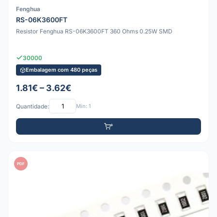
Fenghua
RS-06K3600FT
Resistor Fenghua RS-06K3600FT 360 Ohms 0.25W SMD
30000
Embalagem com 480 peças
1.81€ – 3.62€
Quantidade:
Mín: 1
PDF