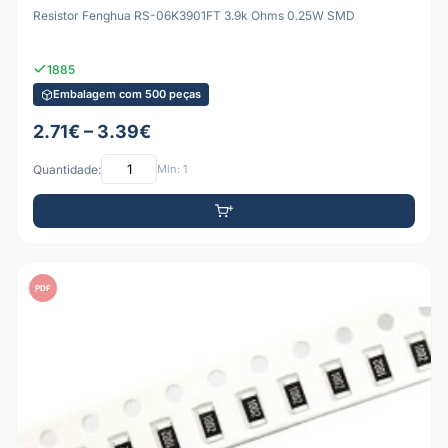
Resistor Fenghua RS-06K3901FT 3.9k Ohms 0.25W SMD
1885
Embalagem com 500 peças
2.71€ – 3.39€
Quantidade:
Mín: 1
PDF