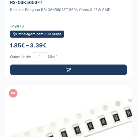
RS-06K5603FT
Resistor Fenghua RS-06K5603FT 560k Ohms 0.25W SMD
9870
Embalagem com 500 peças
1.85€ – 3.39€
Quantidade:
Mín: 1
PDF