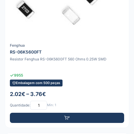
Fenghua
RS-06K5600FT
Resistor Fenghua RS-06K5600FT 560 Ohms 0.25W SMD
9955
Embalagem com 500 peças
2.02€ – 3.76€
Quantidade:
Mín: 1