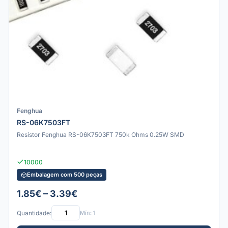
Fenghua
RS-06K7503FT
Resistor Fenghua RS-06K7503FT 750k Ohms 0.25W SMD
10000
Embalagem com 500 peças
1.85€ – 3.39€
Quantidade:
Mín: 1