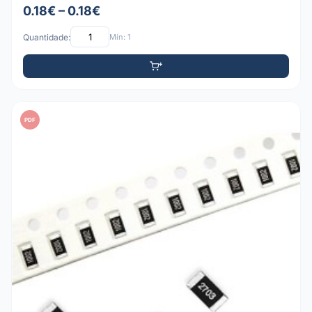
0.18€ – 0.18€
Quantidade:
Mín: 1
PDF