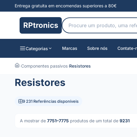
Entrega gratuita em encomendas superiores a 80€
RPtronics
Marcas
Sobre nós
Contate-
Categorias
›
Componentes passivos
›
Resistores
Resistores
9 231 Referências disponíveis
A mostrar de
7751–7775
produtos de um total de
9231