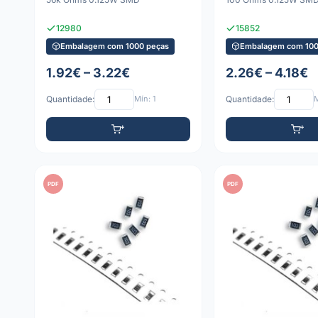
12980
15852
Embalagem com 1000 peças
Embalagem com 100
1.92€ – 3.22€
2.26€ – 4.18€
Quantidade:
Mín: 1
Quantidade:
M
PDF
PDF