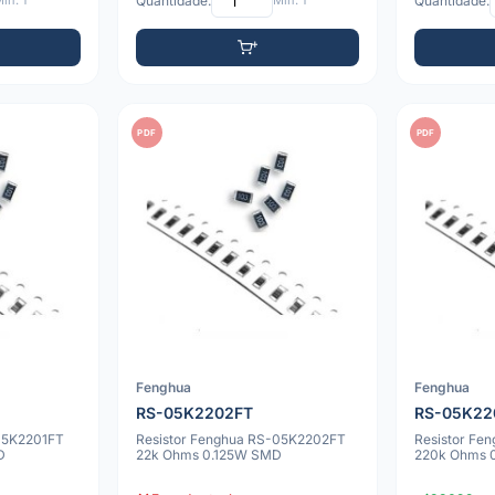
ín: 1
Quantidade:
Mín: 1
Quantidade:
PDF
PDF
Fenghua
Fenghua
RS-05K2202FT
RS-05K22
05K2201FT
Resistor Fenghua RS-05K2202FT
Resistor Fe
D
22k Ohms 0.125W SMD
220k Ohms 