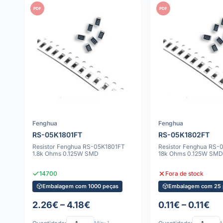
PDF
PDF
Fenghua
Fenghua
RS-05K1801FT
RS-05K1802FT
Resistor Fenghua RS-05K1801FT
Resistor Fenghua RS-
1.8k Ohms 0.125W SMD
18k Ohms 0.125W SMD
14700
Fora de stock
Embalagem com 1000 peças
Embalagem com 25 
2.26€ – 4.18€
0.11€ – 0.11€