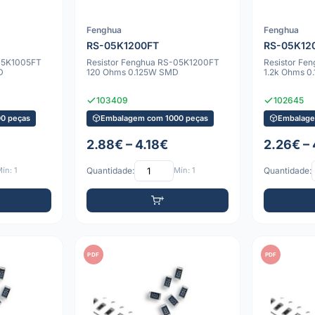
Fenghua
Fenghua
RS-05K1200FT
RS-05K12
-05K1005FT
Resistor Fenghua RS-05K1200FT
Resistor Fe
D
120 Ohms 0.125W SMD
1.2k Ohms 
103409
102645
0 peças
Embalagem com 1000 peças
Embalage
2.88€ – 4.18€
2.26€ – 
ín: 1
Quantidade:
Mín: 1
Quantidade:
PDF
PDF