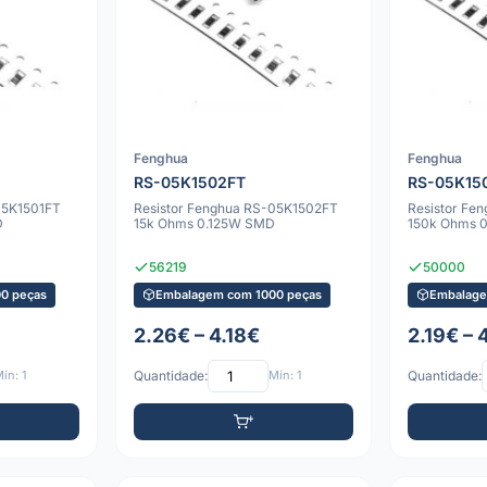
Fenghua
Fenghua
RS-05K1502FT
RS-05K15
05K1501FT
Resistor Fenghua RS-05K1502FT
Resistor Fe
D
15k Ohms 0.125W SMD
150k Ohms 
56219
50000
0 peças
Embalagem com 1000 peças
Embalage
2.26€ – 4.18€
2.19€ – 
ín: 1
Quantidade:
Mín: 1
Quantidade: