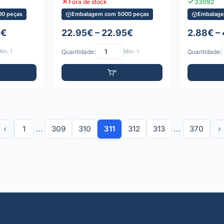
Fora de stock
33092
0 peças
Embalagem com 5000 peças
Embalage
5€
22.95€ – 22.95€
2.88€ – 
ín: 1
Quantidade:
Mín: 1
Quantidade:
‹
1
...
309
310
311
312
313
...
370
›