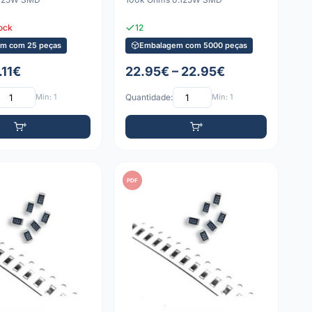
tock
12
m com 25 peças
Embalagem com 5000 peças
.11€
22.95€ – 22.95€
Mín: 1
Quantidade:
Mín: 1
PDF