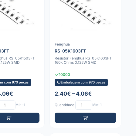
Fenghua
03FT
RS-05K1603FT
nghua RS-05K1503FT
Resistor Fenghua RS-05K1603FT
0.125W SMD
160k Ohms 0.125W SMD
10000
m com 970 peças
Embalagem com 970 peças
4.06€
2.40€ – 4.06€
Mín: 1
Quantidade:
Mín: 1