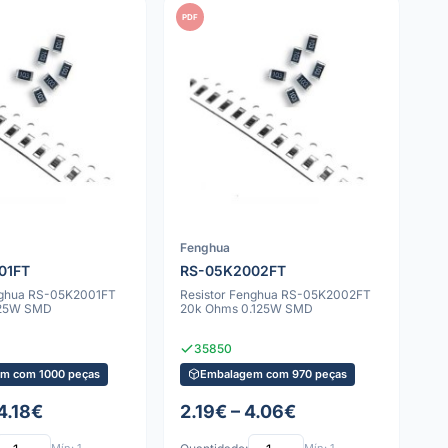
PDF
Fenghua
01FT
RS-05K2002FT
nghua RS-05K2001FT
Resistor Fenghua RS-05K2002FT
125W SMD
20k Ohms 0.125W SMD
35850
m com 1000 peças
Embalagem com 970 peças
4.18€
2.19€ – 4.06€