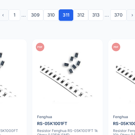
‹
1
...
309
310
311
312
313
...
370
›
PDF
PDF
Fenghua
Fenghua
RS-05K1001FT
RS-05K10
-05K1000FT
Resistor Fenghua RS-05K1001FT 1k
Resistor Fe
D
Ohms 0.125W SMD
10k Ohms 0