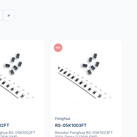
»
PDF
Fenghua
02FT
RS-05K1003FT
nghua RS-05K1002FT
Resistor Fenghua RS-05K1003FT
.125W SMD
100k Ohms 0.125W SMD