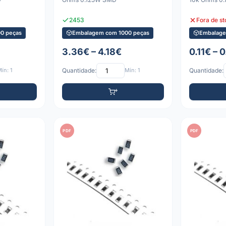
2453
Fora de s
0 peças
Embalagem com 1000 peças
Embalage
3.36€ – 4.18€
0.11€ – 0
ín: 1
Quantidade:
Mín: 1
Quantidade:
PDF
PDF