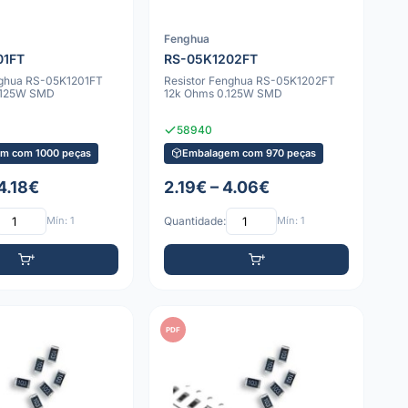
Fenghua
01FT
RS-05K1202FT
nghua RS-05K1201FT
Resistor Fenghua RS-05K1202FT
0.125W SMD
12k Ohms 0.125W SMD
58940
m com 1000 peças
Embalagem com 970 peças
4.18€
2.19€ – 4.06€
Mín: 1
Quantidade:
Mín: 1
PDF