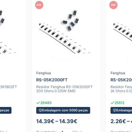
PDF
PDF
Fenghua
Fenghua
RS-05K2000FT
RS-05K20
05K1802FT
Resistor Fenghua RS-05K2000FT
Resistor Fe
200 Ohms 0.125W SMD
2k Ohms 0.
29485
25512
peças
Embalagem com 5000 peças
Embalage
14.39€ – 14.39€
2.26€ – 