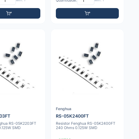
Mín: 1
Quantidade:
Mín: 1
Fenghua
03FT
RS-05K2400FT
nghua RS-05K2203FT
Resistor Fenghua RS-05K2400FT
0.125W SMD
240 Ohms 0.125W SMD