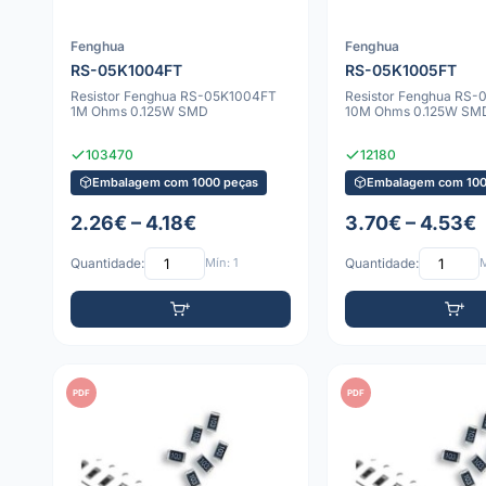
Fenghua
Fenghua
RS-05K1004FT
RS-05K1005FT
Resistor Fenghua RS-05K1004FT
Resistor Fenghua RS
1M Ohms 0.125W SMD
10M Ohms 0.125W SM
103470
12180
Embalagem com 1000 peças
Embalagem com 100
2.26€ – 4.18€
3.70€ – 4.53€
Quantidade:
Mín: 1
Quantidade:
M
PDF
PDF