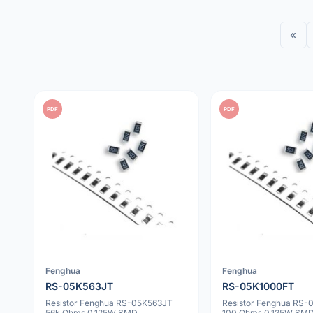
«
PDF
PDF
Fenghua
Fenghua
RS-05K563JT
RS-05K1000FT
Resistor Fenghua RS-05K563JT
Resistor Fenghua RS
56k Ohms 0.125W SMD
100 Ohms 0.125W SM