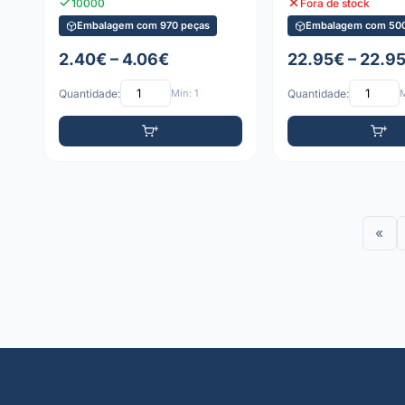
10000
Fora de stock
Embalagem com 970 peças
Embalagem com 500
2.40€ – 4.06€
22.95€ – 22.9
Quantidade:
Mín: 1
Quantidade:
M
«