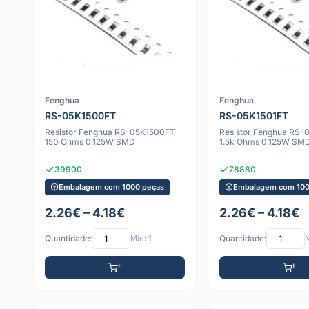
Fenghua
Fenghua
RS-05K1500FT
RS-05K1501FT
Resistor Fenghua RS-05K1500FT
Resistor Fenghua RS-
150 Ohms 0.125W SMD
1.5k Ohms 0.125W SM
39900
78880
Embalagem com 1000 peças
Embalagem com 100
2.26€ – 4.18€
2.26€ – 4.18€
Quantidade:
Mín: 1
Quantidade:
M