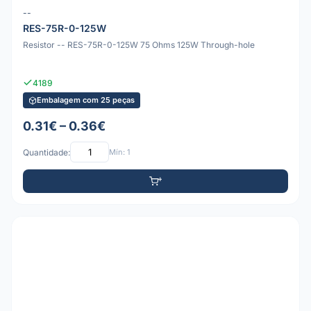
--
RES-75R-0-125W
Resistor -- RES-75R-0-125W 75 Ohms 125W Through-hole
4189
Embalagem com 25 peças
0.31€ – 0.36€
Quantidade:
Mín: 1