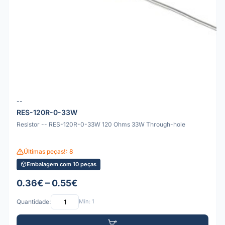
--
RES-120R-0-33W
Resistor -- RES-120R-0-33W 120 Ohms 33W Through-hole
Últimas peças!: 8
Embalagem com 10 peças
0.36€ – 0.55€
Quantidade:
Mín: 1