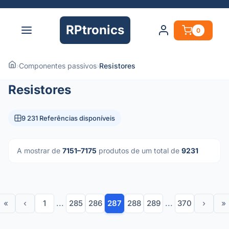
RPtronics
0
›
Componentes passivos
›
Resistores
Resistores
9 231 Referências disponíveis
A mostrar de
7151–7175
produtos de um total de
9231
«
‹
1
...
285
286
287
288
289
...
370
›
»