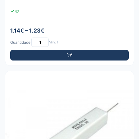
47
1.14€ – 1.23€
Quantidade:
Mín: 1