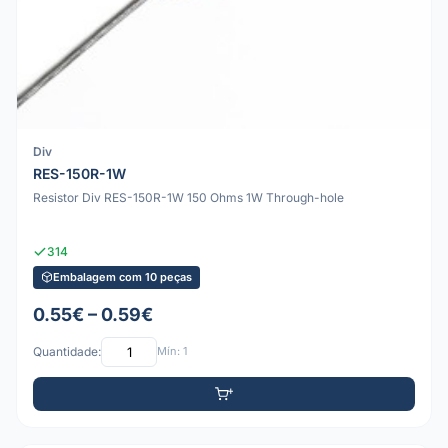
Div
RES-150R-1W
Resistor Div RES-150R-1W 150 Ohms 1W Through-hole
314
Embalagem com 10 peças
0.55€ – 0.59€
Quantidade:
Mín: 1