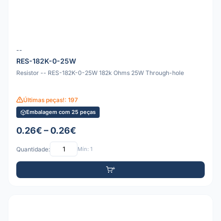
--
RES-182K-0-25W
Resistor -- RES-182K-0-25W 182k Ohms 25W Through-hole
Últimas peças!: 197
Embalagem com 25 peças
0.26€ – 0.26€
Quantidade:
Mín: 1