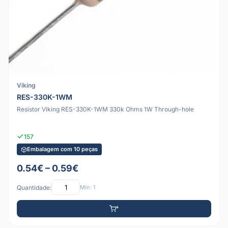
Viking
RES-330K-1WM
Resistor Viking RES-330K-1WM 330k Ohms 1W Through-hole
157
Embalagem com 10 peças
0.54€ – 0.59€
Quantidade:
Mín: 1