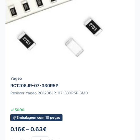
Yageo
RC1206JR-07-330R5P
Resistor Yageo RC1206JR-07-330R5P SMD
5000
Embalagem com 10 peças
0.16€ – 0.63€