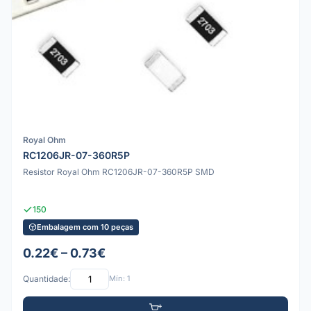
Royal Ohm
RC1206JR-07-360R5P
Resistor Royal Ohm RC1206JR-07-360R5P SMD
150
Embalagem com 10 peças
0.22€ – 0.73€
Quantidade:
Mín: 1