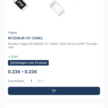
Yageo
RC1206JR-07-330KL
Resistor Yageo RC1206JR-07-330KL 330k Ohms 0.25W Through-
hole
2791
Embalagem com 25 peças
0.23€ – 0.23€
Quantidade:
Mín: 1