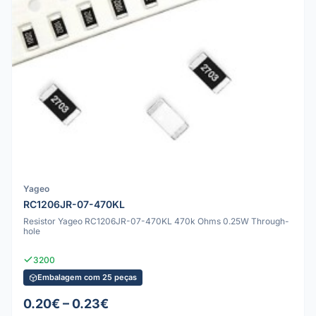
Yageo
RC1206JR-07-470KL
Resistor Yageo RC1206JR-07-470KL 470k Ohms 0.25W Through-
hole
3200
Embalagem com 25 peças
0.20€ – 0.23€