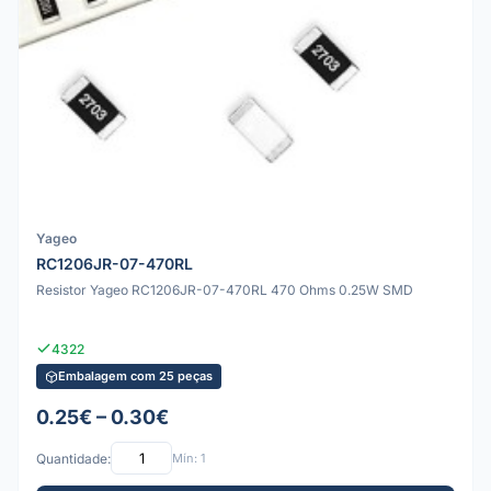
Yageo
RC1206JR-07-470RL
Resistor Yageo RC1206JR-07-470RL 470 Ohms 0.25W SMD
4322
Embalagem com 25 peças
0.25€ – 0.30€
Quantidade:
Mín: 1