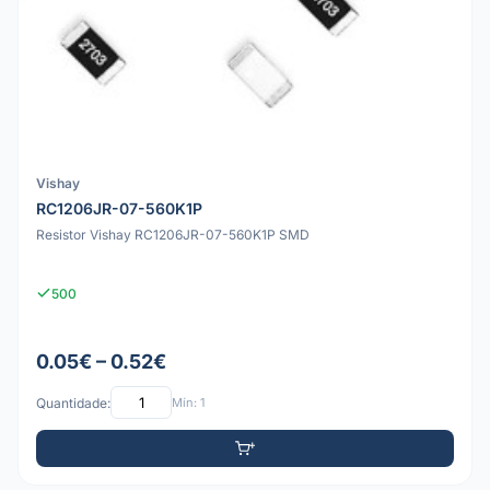
Vishay
RC1206JR-07-560K1P
Resistor Vishay RC1206JR-07-560K1P SMD
500
0.05€ – 0.52€
Quantidade:
Mín: 1