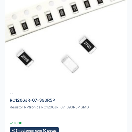
--
RC1206JR-07-390R5P
Resistor RPtronics RC1206JR-07-390R5P SMD
1000
Embalagem com 10 peças