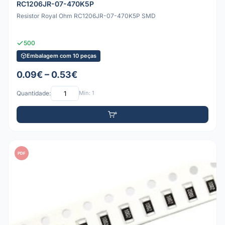
RC1206JR-07-470K5P
Resistor Royal Ohm RC1206JR-07-470K5P SMD
500
Embalagem com 10 peças
0.09€ – 0.53€
Quantidade:
Mín: 1
PDF