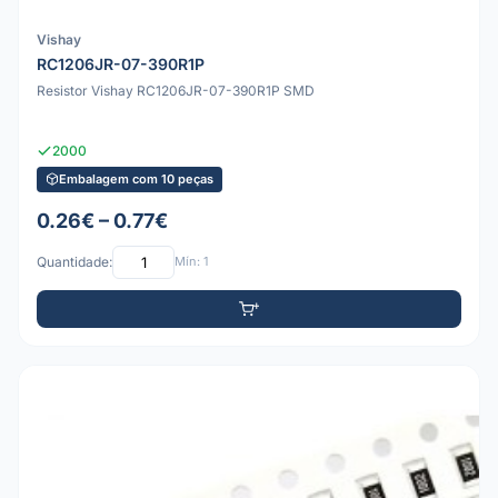
Vishay
RC1206JR-07-390R1P
Resistor Vishay RC1206JR-07-390R1P SMD
2000
Embalagem com 10 peças
0.26€ – 0.77€
Quantidade:
Mín: 1