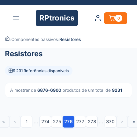
RPtronics
0
›
Componentes passivos
›
Resistores
Resistores
9 231 Referências disponíveis
A mostrar de
6876–6900
produtos de um total de
9231
«
‹
1
...
274
275
276
277
278
...
370
›
»