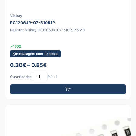
Vishay
RC1206JR-07-510R1P
Resistor Vishay RC1206JR-07-510R1P SMD
500
Embalagem com 10 peças
0.30€ – 0.85€
Quantidade:
Mín: 1