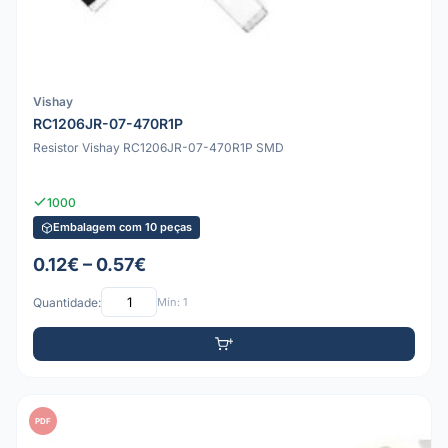
Vishay
RC1206JR-07-470R1P
Resistor Vishay RC1206JR-07-470R1P SMD
1000
Embalagem com 10 peças
0.12€ – 0.57€
Quantidade:
Mín: 1
PDF