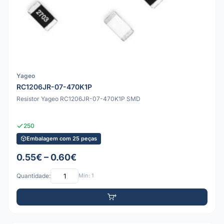
Yageo
RC1206JR-07-470K1P
Resistor Yageo RC1206JR-07-470K1P SMD
250
Embalagem com 25 peças
0.55€ – 0.60€
Quantidade:
Mín: 1