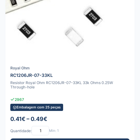
Royal Ohm
RC1206JR-07-33KL
Resistor Royal Ohm RC1206JR-07-33KL 33k Ohms 0.25W
Through-hole
2967
Embalagem com 25 peças
0.41€ – 0.49€
Quantidade:
Mín: 1