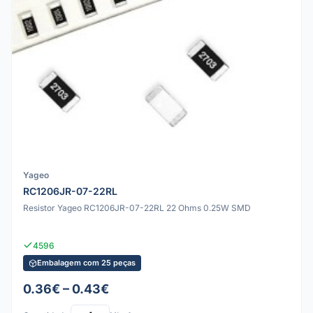
Yageo
RC1206JR-07-22RL
Resistor Yageo RC1206JR-07-22RL 22 Ohms 0.25W SMD
4596
Embalagem com 25 peças
0.36€ – 0.43€