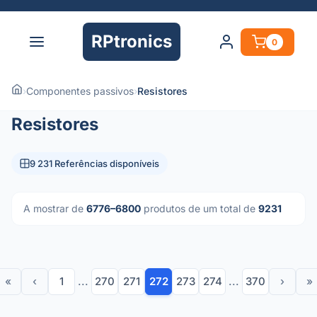
RPtronics
0
›
Componentes passivos
›
Resistores
Resistores
9 231 Referências disponíveis
A mostrar de
6776–6800
produtos de um total de
9231
«
‹
1
...
270
271
272
273
274
...
370
›
»