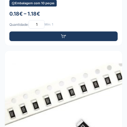
Embalagem com 10 peças
0.18€ – 1.18€
Quantidade:
Mín: 1