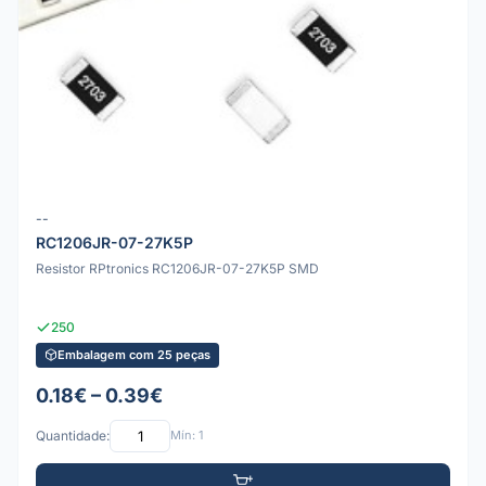
--
RC1206JR-07-27K5P
Resistor RPtronics RC1206JR-07-27K5P SMD
250
Embalagem com 25 peças
0.18€ – 0.39€
Quantidade:
Mín: 1