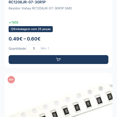
RC1206JR-07-30R1P
Resistor Vishay RC1206JR-07-30R1P SMD
500
Embalagem com 25 peças
0.49€ – 0.60€
Quantidade:
Mín: 1
PDF