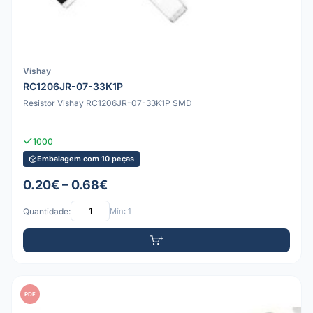
Vishay
RC1206JR-07-33K1P
Resistor Vishay RC1206JR-07-33K1P SMD
1000
Embalagem com 10 peças
0.20€ – 0.68€
Quantidade:
Mín: 1
PDF