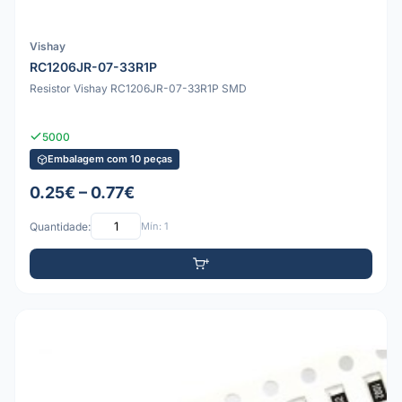
Vishay
RC1206JR-07-33R1P
Resistor Vishay RC1206JR-07-33R1P SMD
5000
Embalagem com 10 peças
0.25€ – 0.77€
Quantidade:
Mín: 1