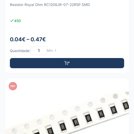
Resistor Royal Ohm RC1206JR-07-22R5P SMD
450
0.04€ – 0.47€
Quantidade:
Mín: 1
PDF