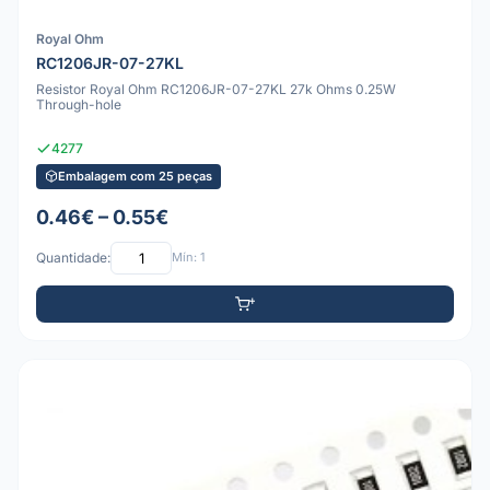
Royal Ohm
RC1206JR-07-27KL
Resistor Royal Ohm RC1206JR-07-27KL 27k Ohms 0.25W
Through-hole
4277
Embalagem com 25 peças
0.46€ – 0.55€
Quantidade:
Mín: 1