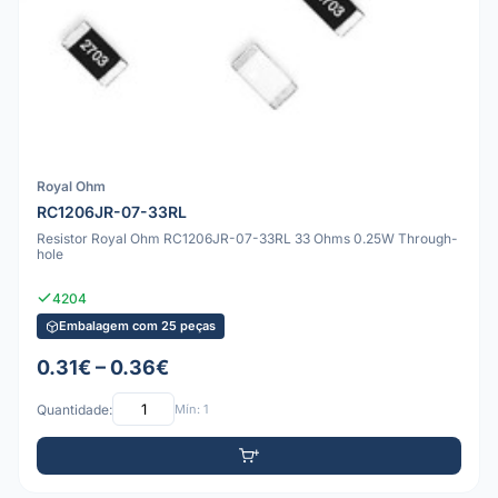
Royal Ohm
RC1206JR-07-33RL
Resistor Royal Ohm RC1206JR-07-33RL 33 Ohms 0.25W Through-
hole
4204
Embalagem com 25 peças
0.31€ – 0.36€
Quantidade:
Mín: 1