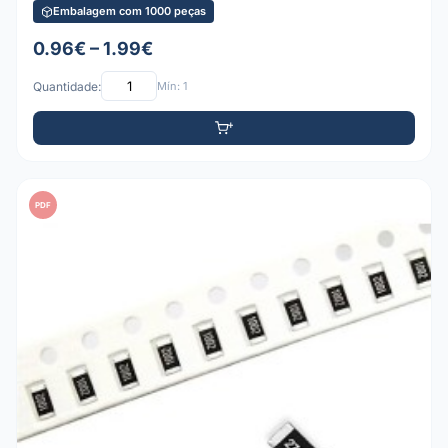
Embalagem com 1000 peças
0.96€ – 1.99€
Quantidade:
Mín: 1
PDF