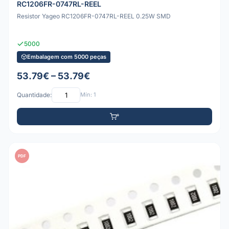
RC1206FR-0747RL-REEL
Resistor Yageo RC1206FR-0747RL-REEL 0.25W SMD
5000
Embalagem com 5000 peças
53.79€ – 53.79€
Quantidade:
Mín: 1
PDF