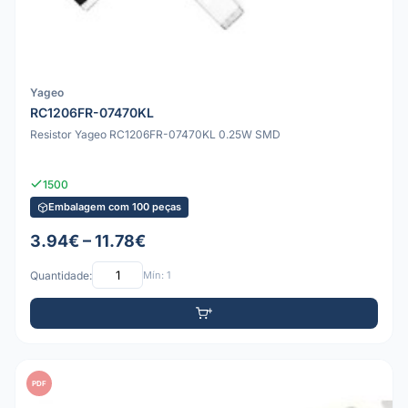
Yageo
RC1206FR-07470KL
Resistor Yageo RC1206FR-07470KL 0.25W SMD
1500
Embalagem com 100 peças
3.94€ – 11.78€
Quantidade:
Mín: 1
PDF