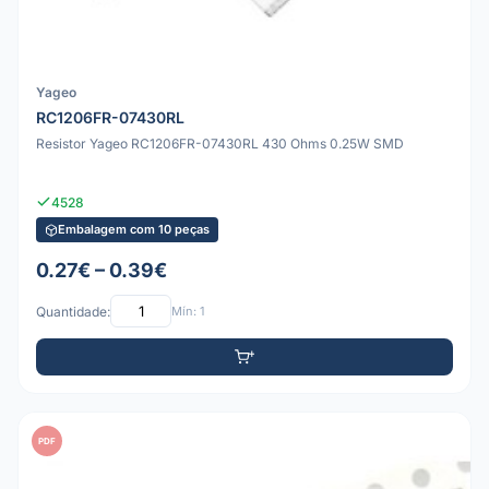
Yageo
RC1206FR-07430RL
Resistor Yageo RC1206FR-07430RL 430 Ohms 0.25W SMD
4528
Embalagem com 10 peças
0.27€ – 0.39€
Quantidade:
Mín: 1
PDF