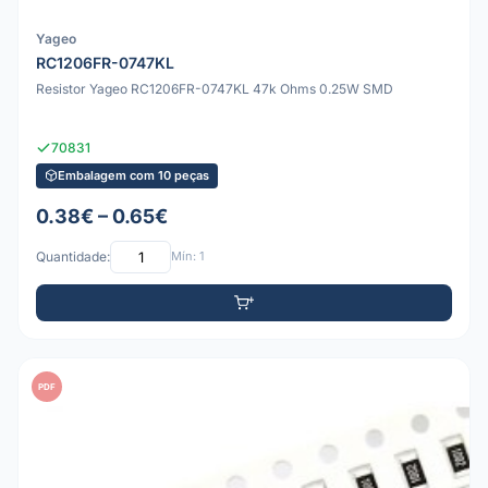
Yageo
RC1206FR-0747KL
Resistor Yageo RC1206FR-0747KL 47k Ohms 0.25W SMD
70831
Embalagem com 10 peças
0.38€ – 0.65€
Quantidade:
Mín: 1
PDF