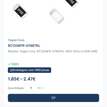
Yageo Corp.
RC1206FR-07487KL
Resistor Yageo Corp. RC1206FR-07487KL 487k Ohms 0.25W SMD
3083
Embalagem com 1000 peças
1.85€ – 2.47€
Quantidade:
Mín: 1