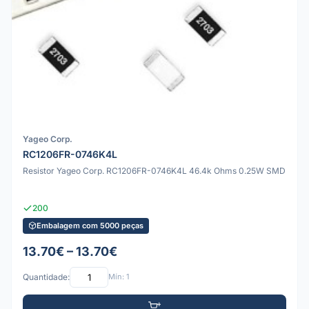
Yageo Corp.
RC1206FR-0746K4L
Resistor Yageo Corp. RC1206FR-0746K4L 46.4k Ohms 0.25W SMD
200
Embalagem com 5000 peças
13.70€ – 13.70€
Quantidade:
Mín: 1