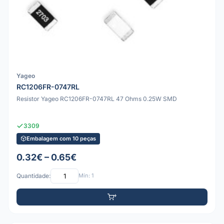
Yageo
RC1206FR-0747RL
Resistor Yageo RC1206FR-0747RL 47 Ohms 0.25W SMD
3309
Embalagem com 10 peças
0.32€ – 0.65€
Quantidade:
Mín: 1