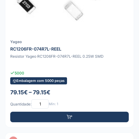
Yageo
RC1206FR-074R7L-REEL
Resistor Yageo RC1206FR-074R7L-REEL 0.25W SMD
5000
Embalagem com 5000 peças
79.15€ – 79.15€
Quantidade:
Mín: 1