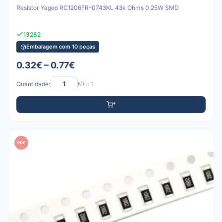
Resistor Yageo RC1206FR-0743KL 43k Ohms 0.25W SMD
13282
Embalagem com 10 peças
0.32€ – 0.77€
Quantidade:
Mín: 1
PDF