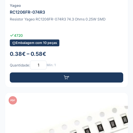
Yageo
RC1206FR-074R3
Resistor Yageo RC1206FR-074R3 74.3 Ohms 0.25W SMD
4720
Embalagem com 10 peças
0.38€ – 0.58€
Quantidade:
Mín: 1
PDF