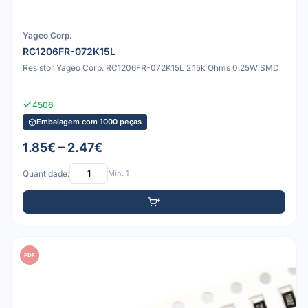
Yageo Corp.
RC1206FR-072K15L
Resistor Yageo Corp. RC1206FR-072K15L 2.15k Ohms 0.25W SMD
4506
Embalagem com 1000 peças
1.85€ – 2.47€
Quantidade:
Mín: 1
PDF