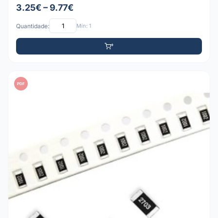
3.25€ – 9.77€
Quantidade:
Mín: 1
PDF