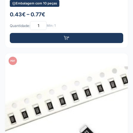
Embalagem com 10 peças
0.43€ – 0.77€
Quantidade:
Mín: 1
PDF