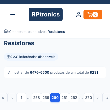
RPtronics
0
›
Componentes passivos
›
Resistores
Resistores
9 231 Referências disponíveis
A mostrar de
6476–6500
produtos de um total de
9231
«
‹
1
...
258
259
260
261
262
...
370
›
»