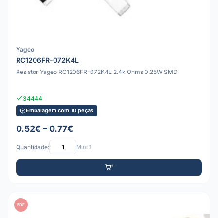
Yageo
RC1206FR-072K4L
Resistor Yageo RC1206FR-072K4L 2.4k Ohms 0.25W SMD
34444
Embalagem com 10 peças
0.52€ – 0.77€
Quantidade:
Mín: 1
PDF