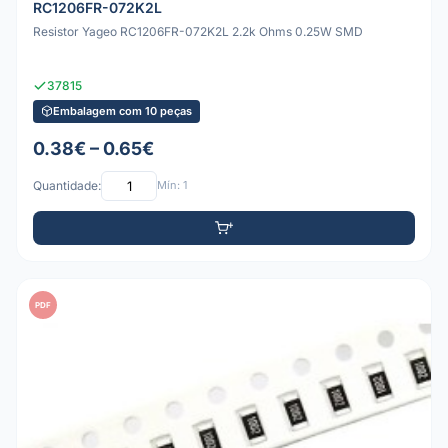
RC1206FR-072K2L
Resistor Yageo RC1206FR-072K2L 2.2k Ohms 0.25W SMD
37815
Embalagem com 10 peças
0.38€ – 0.65€
Quantidade:
Mín: 1
PDF