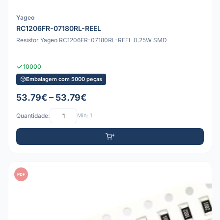
Yageo
RC1206FR-07180RL-REEL
Resistor Yageo RC1206FR-07180RL-REEL 0.25W SMD
10000
Embalagem com 5000 peças
53.79€ – 53.79€
Quantidade:
Mín: 1
PDF