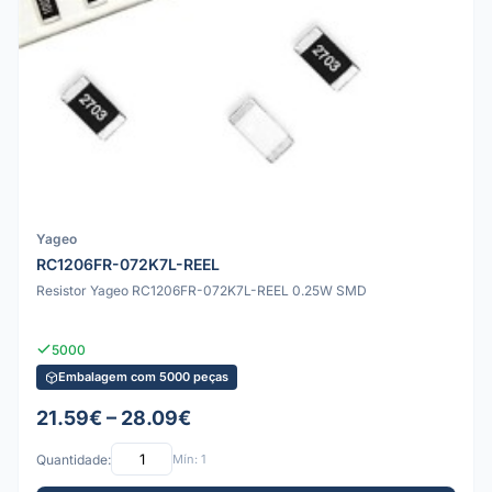
Yageo
RC1206FR-072K7L-REEL
Resistor Yageo RC1206FR-072K7L-REEL 0.25W SMD
5000
Embalagem com 5000 peças
21.59€ – 28.09€
Quantidade:
Mín: 1