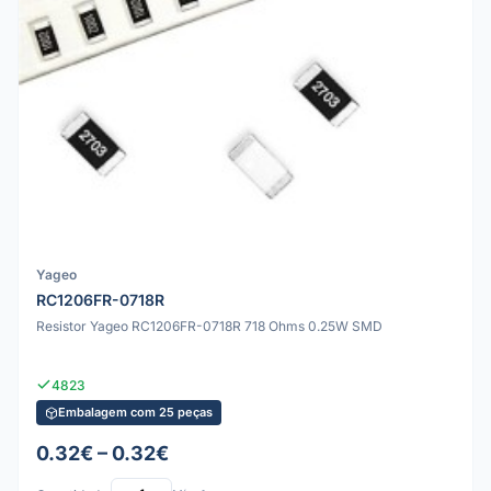
Yageo
RC1206FR-0718R
Resistor Yageo RC1206FR-0718R 718 Ohms 0.25W SMD
4823
Embalagem com 25 peças
0.32€ – 0.32€