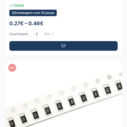
13008
Embalagem com 10 peças
0.27€ – 0.46€
Quantidade:
Mín: 1
PDF