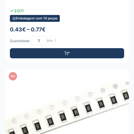
31271
Embalagem com 10 peças
0.43€ – 0.77€
Quantidade:
Mín: 1
PDF