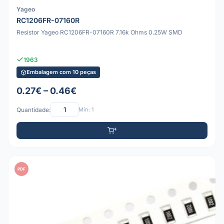
Yageo
RC1206FR-07160R
Resistor Yageo RC1206FR-07160R 7.16k Ohms 0.25W SMD
1963
Embalagem com 10 peças
0.27€ – 0.46€
Quantidade:
Mín: 1
PDF