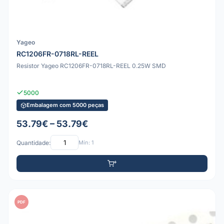
Yageo
RC1206FR-0718RL-REEL
Resistor Yageo RC1206FR-0718RL-REEL 0.25W SMD
5000
Embalagem com 5000 peças
53.79€ – 53.79€
Quantidade:
Mín: 1
PDF