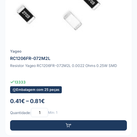
Yageo
RC1206FR-072M2L
Resistor Yageo RC1206FR-072M2L 0.0022 Ohms 0.25W SMD
13333
Embalagem com 25 peças
0.41€ – 0.81€
Quantidade:
Mín: 1