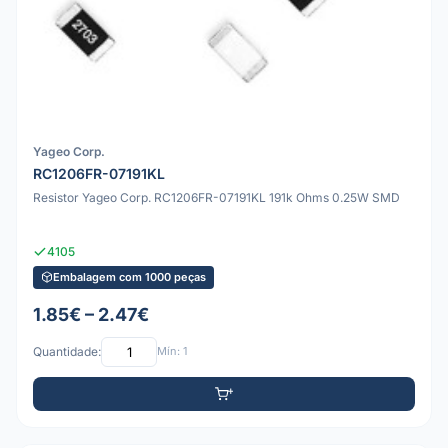
Yageo Corp.
RC1206FR-07191KL
Resistor Yageo Corp. RC1206FR-07191KL 191k Ohms 0.25W SMD
4105
Embalagem com 1000 peças
1.85€ – 2.47€
Quantidade:
Mín: 1