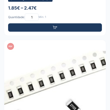
1.85€ – 2.47€
Quantidade:
Mín: 1
PDF