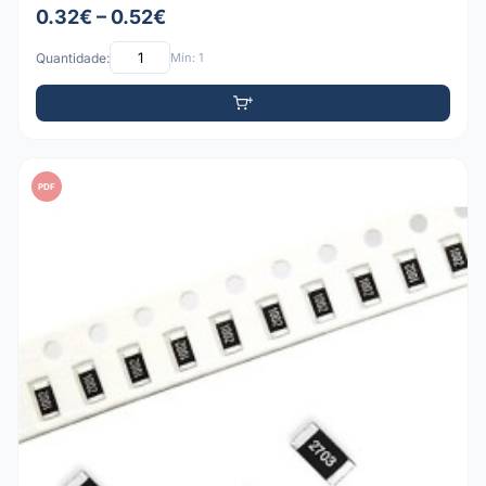
0.32€ – 0.52€
Quantidade:
Mín: 1
PDF