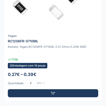
Yageo
RC1206FR-0710ML
Resistor Yageo RC1206FR-0710ML 0.01 Ohms 0.25W SMD
7758
Embalagem com 10 peças
0.27€ – 0.39€
Quantidade:
Mín: 1