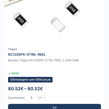
Yageo
RC1206FR-071RL-REEL
Resistor Yageo RC1206FR-071RL-REEL 0.25W SMD
5000
Embalagem com 5000 peças
80.52€ – 80.52€
Quantidade:
Mín: 1