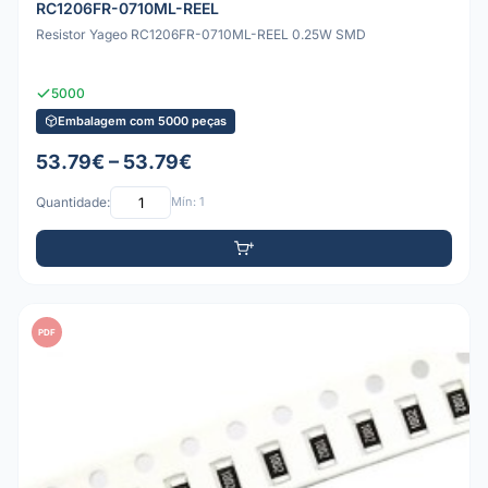
RC1206FR-0710ML-REEL
Resistor Yageo RC1206FR-0710ML-REEL 0.25W SMD
5000
Embalagem com 5000 peças
53.79€ – 53.79€
Quantidade:
Mín: 1
PDF