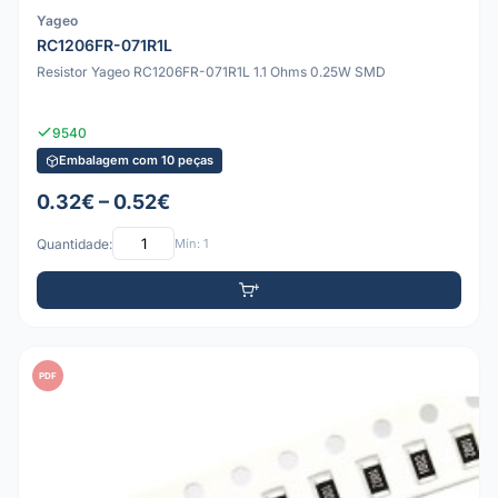
Yageo
RC1206FR-071R1L
Resistor Yageo RC1206FR-071R1L 1.1 Ohms 0.25W SMD
9540
Embalagem com 10 peças
0.32€ – 0.52€
Quantidade:
Mín: 1
PDF