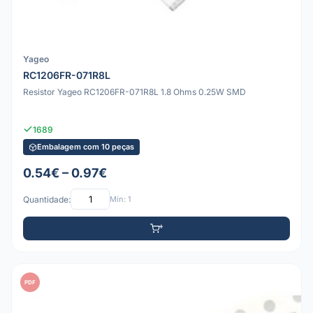
Yageo
RC1206FR-071R8L
Resistor Yageo RC1206FR-071R8L 1.8 Ohms 0.25W SMD
1689
Embalagem com 10 peças
0.54€ – 0.97€
Quantidade:
Mín: 1
PDF