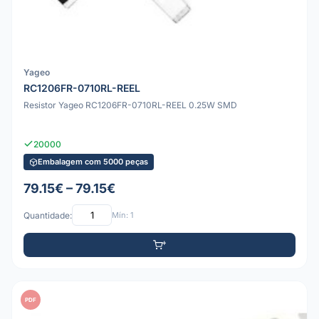
Yageo
RC1206FR-0710RL-REEL
Resistor Yageo RC1206FR-0710RL-REEL 0.25W SMD
20000
Embalagem com 5000 peças
79.15€ – 79.15€
Quantidade:
Mín: 1
PDF