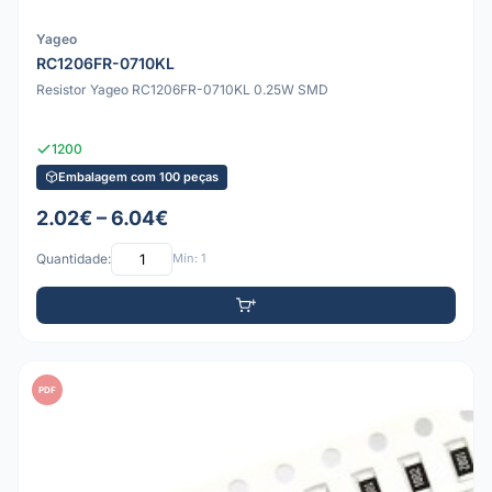
Yageo
RC1206FR-0710KL
Resistor Yageo RC1206FR-0710KL 0.25W SMD
1200
Embalagem com 100 peças
2.02€ – 6.04€
Quantidade:
Mín: 1
PDF