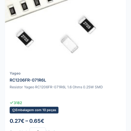
Yageo
RC1206FR-071R6L
Resistor Yageo RC1206FR-071R6L 1.6 Ohms 0.25W SMD
3182
Embalagem com 10 peças
0.27€ – 0.65€