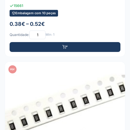
15661
Embalagem com 10 peças
0.38€ – 0.52€
Quantidade:
Mín: 1
PDF