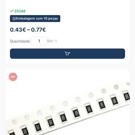
35248
Embalagem com 10 peças
0.43€ – 0.77€
Quantidade:
Mín: 1
PDF