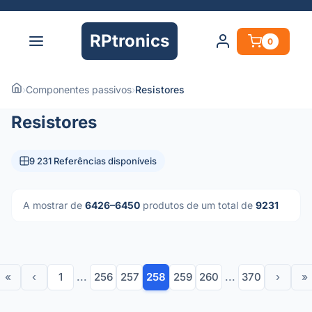
RPtronics
0
›
Componentes passivos
›
Resistores
Resistores
9 231 Referências disponíveis
A mostrar de
6426–6450
produtos de um total de
9231
«
‹
1
...
256
257
258
259
260
...
370
›
»