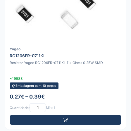
Yageo
RC1206FR-0711KL
Resistor Yageo RC1206FR-0711KL 11k Ohms 0.25W SMD
9583
Embalagem com 10 peças
0.27€ – 0.39€
Quantidade:
Mín: 1