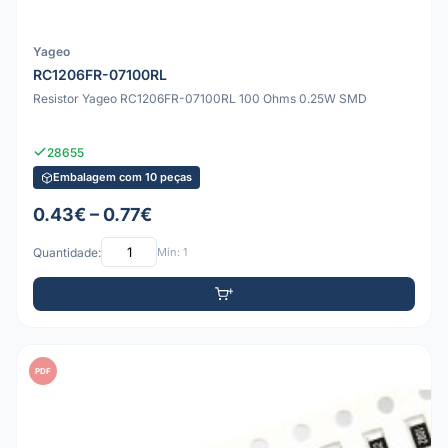
Yageo
RC1206FR-07100RL
Resistor Yageo RC1206FR-07100RL 100 Ohms 0.25W SMD
28655
Embalagem com 10 peças
0.43€ – 0.77€
Quantidade:
Mín: 1
PDF