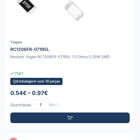
Yageo
RC1206FR-071R5L
Resistor Yageo RC1206FR-071R5L 1.5 Ohms 0.25W SMD
7147
Embalagem com 10 peças
0.54€ – 0.97€
Quantidade:
Mín: 1