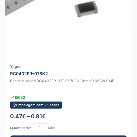
Yageo
RC0402FR-078K2
Resistor Yageo RC0402FR-078K2 78.2k Ohms 0.063W SMD
15082
Embalagem com 25 peças
0.47€ – 0.81€
Quantidade:
Mín: 1