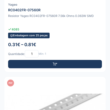
Yageo
RC0402FR-07560R
Resistor Yageo RC0402FR-07560R 7.56k Ohms 0.063W SMD
4085
Embalagem com 25 peças
0.31€ – 0.81€
Quantidade:
Mín: 1
PDF