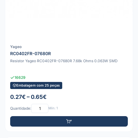
Yageo
RC0402FR-07680R
Resistor Yageo RC0402FR-07680R 7.68k Ohms 0.063W SMD
16629
Embalagem com 25 peças
0.27€ – 0.65€
Quantidade:
Mín: 1