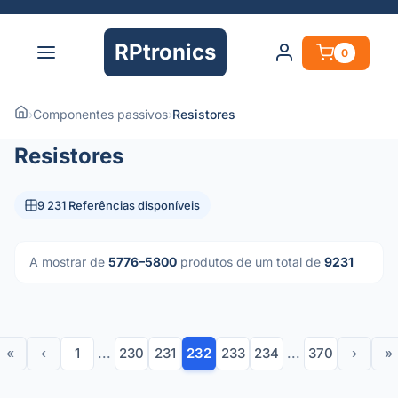
RPtronics
0
›
Componentes passivos
›
Resistores
Resistores
9 231 Referências disponíveis
A mostrar de
5776–5800
produtos de um total de
9231
«
‹
1
...
230
231
232
233
234
...
370
›
»