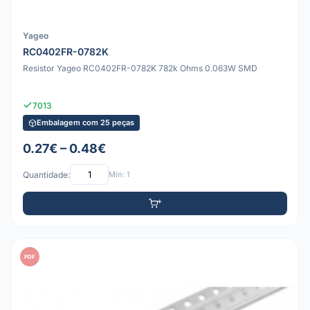
Yageo
RC0402FR-0782K
Resistor Yageo RC0402FR-0782K 782k Ohms 0.063W SMD
7013
Embalagem com 25 peças
0.27€ – 0.48€
Quantidade:
Mín: 1
PDF