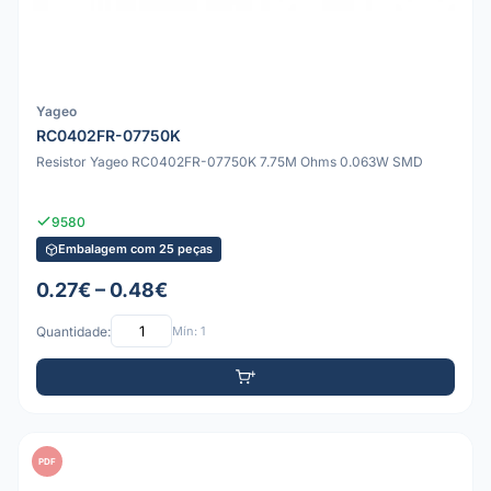
Yageo
RC0402FR-07750K
Resistor Yageo RC0402FR-07750K 7.75M Ohms 0.063W SMD
9580
Embalagem com 25 peças
0.27€ – 0.48€
Quantidade:
Mín: 1
PDF