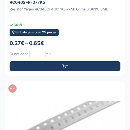
RC0402FR-077K5
Resistor Yageo RC0402FR-077K5 77.5k Ohms 0.063W SMD
6618
Embalagem com 25 peças
0.27€ – 0.65€
Quantidade:
Mín: 1
PDF