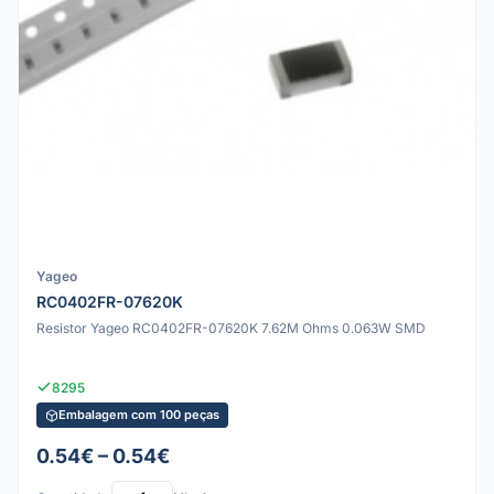
Yageo
RC0402FR-07620K
Resistor Yageo RC0402FR-07620K 7.62M Ohms 0.063W SMD
8295
Embalagem com 100 peças
0.54€ – 0.54€