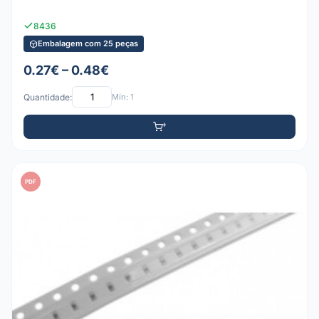
8436
Embalagem com 25 peças
0.27€ – 0.48€
Quantidade:
Mín: 1
PDF