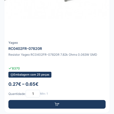
Yageo
RC0402FR-07820R
Resistor Yageo RC0402FR-07820R 7.82k Ohms 0.063W SMD
8370
Embalagem com 25 peças
0.27€ – 0.65€
Quantidade:
Mín: 1