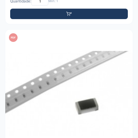
Quantidade:
Mín: 1
PDF