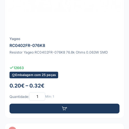
Yageo
RC0402FR-076K8
Resistor Yageo RC0402FR-076K8 76.8k Ohms 0.063W SMD
12663
Embalagem com 25 peças
0.20€ – 0.32€
Quantidade:
Mín: 1