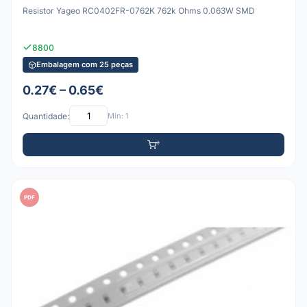
Resistor Yageo RC0402FR-0762K 762k Ohms 0.063W SMD
8800
Embalagem com 25 peças
0.27€ – 0.65€
Quantidade:
Mín: 1
PDF