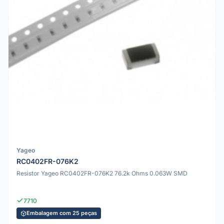
Yageo
RC0402FR-076K2
Resistor Yageo RC0402FR-076K2 76.2k Ohms 0.063W SMD
7710
Embalagem com 25 peças