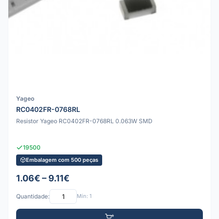
Yageo
RC0402FR-0768RL
Resistor Yageo RC0402FR-0768RL 0.063W SMD
19500
Embalagem com 500 peças
1.06€ – 9.11€
Quantidade:
Mín: 1