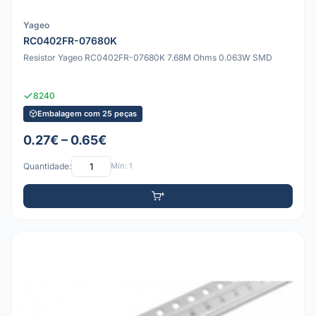
Yageo
RC0402FR-07680K
Resistor Yageo RC0402FR-07680K 7.68M Ohms 0.063W SMD
8240
Embalagem com 25 peças
0.27€ – 0.65€
Quantidade:
Mín: 1