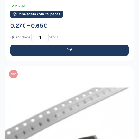
15284
Embalagem com 25 peças
0.27€ – 0.65€
Quantidade:
Mín: 1
PDF