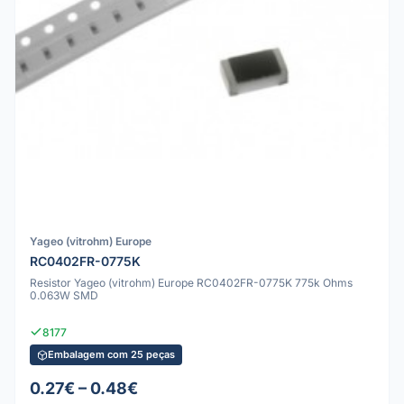
Yageo (vitrohm) Europe
RC0402FR-0775K
Resistor Yageo (vitrohm) Europe RC0402FR-0775K 775k Ohms
0.063W SMD
8177
Embalagem com 25 peças
0.27€ – 0.48€