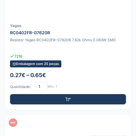
Yageo
RC0402FR-07620R
Resistor Yageo RC0402FR-07620R 7.62k Ohms 0.063W SMD
7216
Embalagem com 25 peças
0.27€ – 0.65€
Quantidade:
Mín: 1
PDF