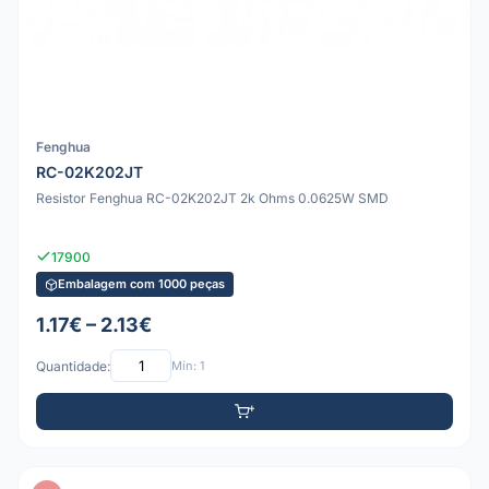
Fenghua
RC-02K202JT
Resistor Fenghua RC-02K202JT 2k Ohms 0.0625W SMD
17900
Embalagem com 1000 peças
1.17€ – 2.13€
Quantidade:
Mín: 1