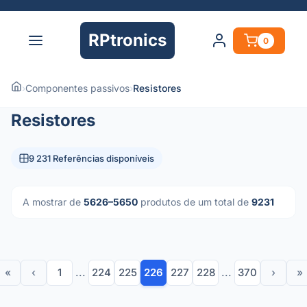
RPtronics
0
›
Componentes passivos
›
Resistores
Resistores
9 231 Referências disponíveis
A mostrar de
5626–5650
produtos de um total de
9231
«
‹
1
...
224
225
226
227
228
...
370
›
»