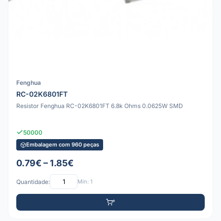
Fenghua
RC-02K6801FT
Resistor Fenghua RC-02K6801FT 6.8k Ohms 0.0625W SMD
50000
Embalagem com 960 peças
0.79€ – 1.85€
Quantidade:
Mín: 1