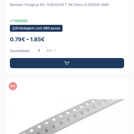
Resistor Fenghua RC-02K1004FT 1M Ohms 0.0625W SMD
140000
Embalagem com 960 peças
0.79€ – 1.85€
Quantidade:
Mín: 1
PDF