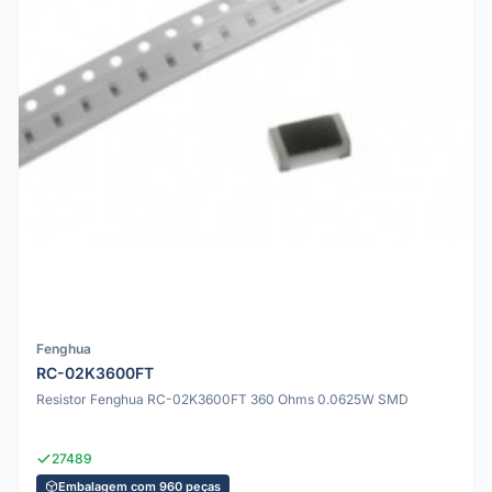
Fenghua
RC-02K3600FT
Resistor Fenghua RC-02K3600FT 360 Ohms 0.0625W SMD
27489
Embalagem com 960 peças