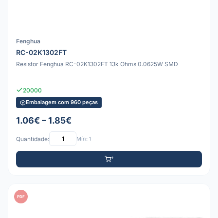
Fenghua
RC-02K1302FT
Resistor Fenghua RC-02K1302FT 13k Ohms 0.0625W SMD
20000
Embalagem com 960 peças
1.06€ – 1.85€
Quantidade:
Mín: 1
PDF