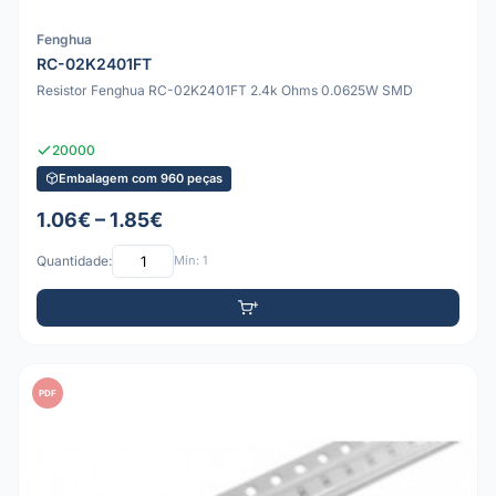
Fenghua
RC-02K2401FT
Resistor Fenghua RC-02K2401FT 2.4k Ohms 0.0625W SMD
20000
Embalagem com 960 peças
1.06€ – 1.85€
Quantidade:
Mín: 1
PDF