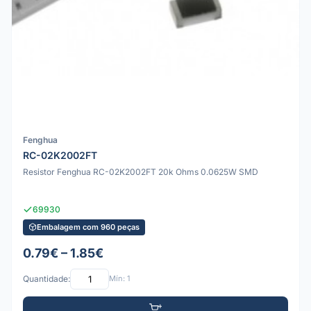
Fenghua
RC-02K2002FT
Resistor Fenghua RC-02K2002FT 20k Ohms 0.0625W SMD
69930
Embalagem com 960 peças
0.79€ – 1.85€
Quantidade:
Mín: 1