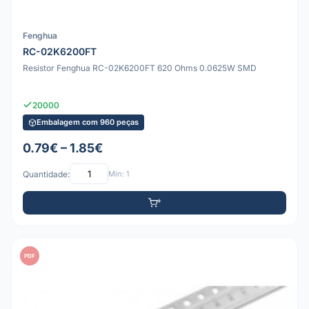
Fenghua
RC-02K6200FT
Resistor Fenghua RC-02K6200FT 620 Ohms 0.0625W SMD
20000
Embalagem com 960 peças
0.79€ – 1.85€
Quantidade:
Mín: 1
PDF