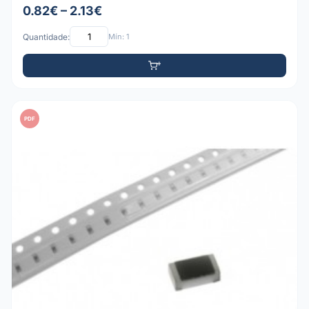
0.82€ – 2.13€
Quantidade:
Mín: 1
PDF