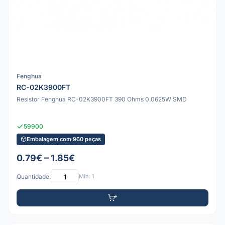
Fenghua
RC-02K3900FT
Resistor Fenghua RC-02K3900FT 390 Ohms 0.0625W SMD
59900
Embalagem com 960 peças
0.79€ – 1.85€
Quantidade:
Mín: 1