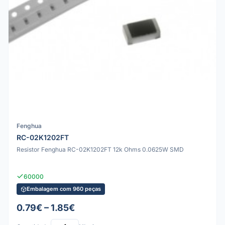
Fenghua
RC-02K1202FT
Resistor Fenghua RC-02K1202FT 12k Ohms 0.0625W SMD
60000
Embalagem com 960 peças
0.79€ – 1.85€