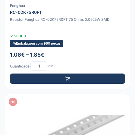
Fenghua
RC-02K75R0FT
Resistor Fenghua RC-02K75R0FT 75 Ohms 0.0625W SMD
20000
Embalagem com 960 peças
1.06€ – 1.85€
Quantidade:
Mín: 1
PDF