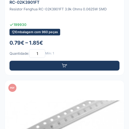
RC-02K3901FT
Resistor Fenghua RC-02K3901FT 3.9k Ohms 0.0625W SMD
199930
Embalagem com 960 peças
0.79€ – 1.85€
Quantidade:
Mín: 1
PDF