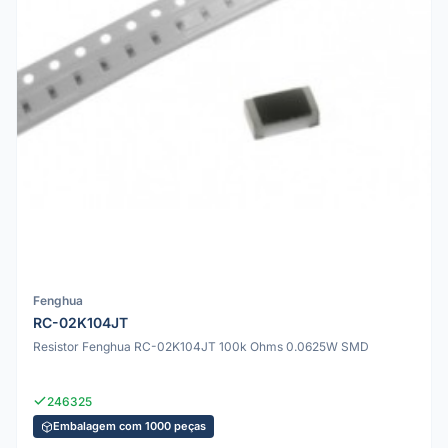
Fenghua
RC-02K104JT
Resistor Fenghua RC-02K104JT 100k Ohms 0.0625W SMD
246325
Embalagem com 1000 peças