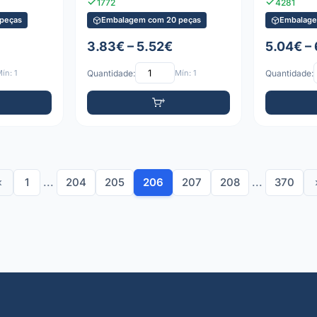
1772
4281
peças
Embalagem com 20 peças
Embalage
3.83€ – 5.52€
5.04€ –
ín: 1
Quantidade:
Mín: 1
Quantidade:
‹
1
...
204
205
206
207
208
...
370