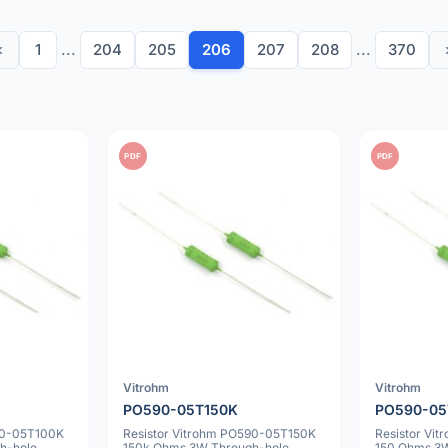
‹
1
...
204
205
206
207
208
...
370
PDF
PDF
Vitrohm
Vitrohm
PO590-05T150K
PO590-05
90-05T100K
Resistor Vitrohm PO590-05T150K
Resistor Vi
h-hole
150k Ohms 3W Through-hole
150 Ohms 3