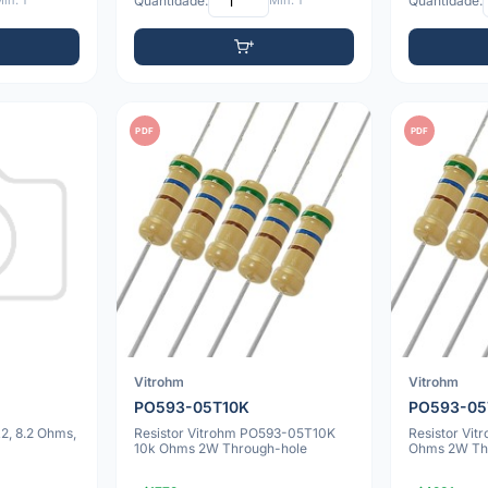
ín: 1
Quantidade:
Mín: 1
Quantidade:
PDF
PDF
Vitrohm
Vitrohm
PO593-05T10K
PO593-05
2, 8.2 Ohms,
Resistor Vitrohm PO593-05T10K
Resistor Vi
10k Ohms 2W Through-hole
Ohms 2W Th