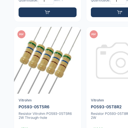
Quantidade:
Mín: 1
Quantidade:
M
PDF
PDF
Vitrohm
Vitrohm
PO593-05T5R6
PO593-05T8R2
Resistor Vitrohm PO593-05T5R6
Resistor PO593-05T8R
2W Through-hole
2W