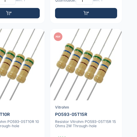
Mín: 1
Quantidade:
Mín: 1
PDF
Vitrohm
T10R
PO593-05T15R
trohm PO593-05T10R 10
Resistor Vitrohm PO593-05T15R 15
rough-hole
Ohms 2W Through-hole