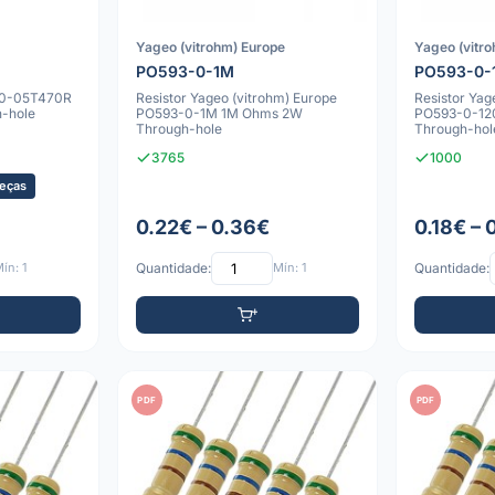
Yageo (vitrohm) Europe
Yageo (vitr
PO593-0-1M
PO593-0-
90-05T470R
Resistor Yageo (vitrohm) Europe
Resistor Yag
-hole
PO593-0-1M 1M Ohms 2W
PO593-0-12
Through-hole
Through-hol
3765
1000
eças
0.22€ – 0.36€
0.18€ – 
ín: 1
Quantidade:
Mín: 1
Quantidade:
PDF
PDF