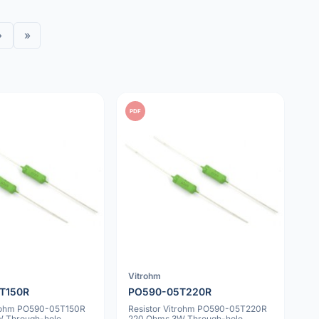
›
»
PDF
Vitrohm
T150R
PO590-05T220R
trohm PO590-05T150R
Resistor Vitrohm PO590-05T220R
W Through-hole
220 Ohms 3W Through-hole