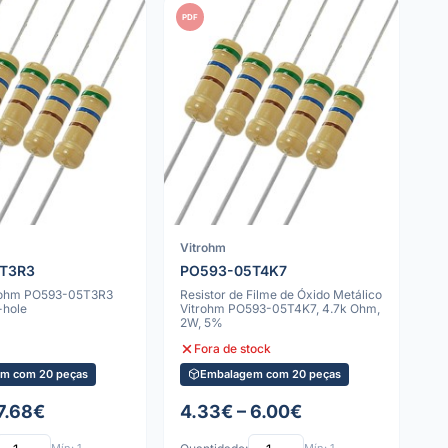
PDF
Vitrohm
T3R3
PO593-05T4K7
trohm PO593-05T3R3
Resistor de Filme de Óxido Metálico
-hole
Vitrohm PO593-05T4K7, 4.7k Ohm,
2W, 5%
Fora de stock
m com 20 peças
Embalagem com 20 peças
 7.68€
4.33€ – 6.00€