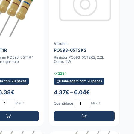
Vitrohm
T1R
PO593-05T2K2
trohm PO593-05T1R 1
Resistor PO593-05T2K2, 2.2k
rough-hole
Ohms, 2W
2254
m com 20 peças
Embalagem com 20 peças
 6.38€
4.37€ – 6.04€
Mín: 1
Quantidade:
Mín: 1