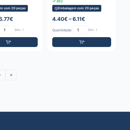
262
m com 20 peças
Embalagem com 20 peças
 6.77€
4.40€ – 6.11€
Mín: 1
Quantidade:
Mín: 1
›
»