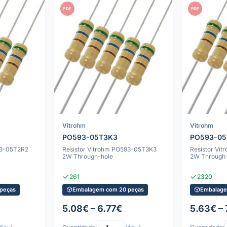
PDF
PDF
Vitrohm
Vitrohm
PO593-05T3K3
PO593-05
93-05T2R2
Resistor Vitrohm PO593-05T3K3
Resistor Vi
2W Through-hole
2W Through
261
2320
peças
Embalagem com 20 peças
Embalage
5.08€ – 6.77€
5.63€ –