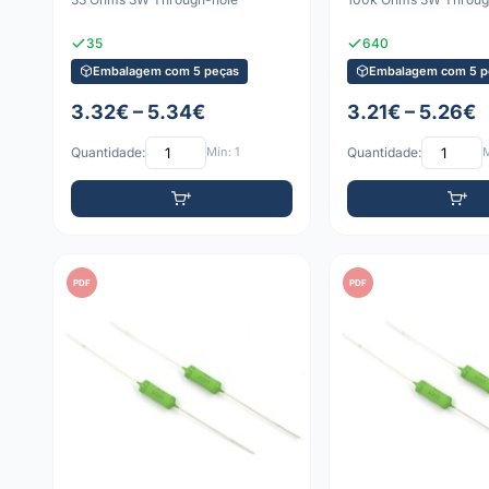
35
640
Embalagem com 5 peças
Embalagem com 5 p
3.32€ – 5.34€
3.21€ – 5.26€
Quantidade:
Mín: 1
Quantidade:
M
PDF
PDF