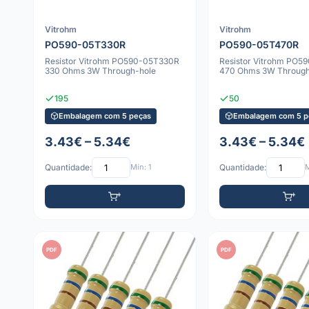
Vitrohm
Vitrohm
PO590-05T330R
PO590-05T470R
Resistor Vitrohm PO590-05T330R
Resistor Vitrohm PO5
330 Ohms 3W Through-hole
470 Ohms 3W Through
195
50
Embalagem com 5 peças
Embalagem com 5 p
3.43€ – 5.34€
3.43€ – 5.34€
Quantidade:
Mín: 1
Quantidade:
M
PDF
PDF