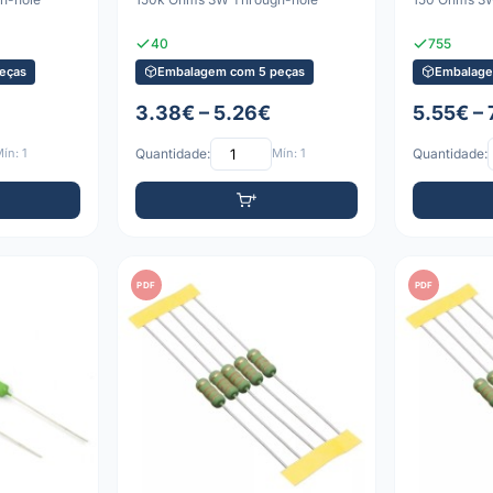
40
755
eças
Embalagem com 5 peças
Embalage
3.38€ – 5.26€
5.55€ – 
ín: 1
Quantidade:
Mín: 1
Quantidade:
PDF
PDF