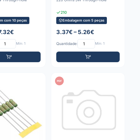
210
m com 10 peças
Embalagem com 5 peças
7.32€
3.37€ – 5.26€
Mín: 1
Quantidade:
Mín: 1
PDF