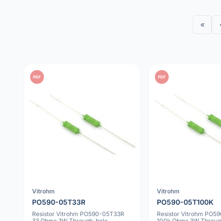
«
PDF
PDF
Vitrohm
Vitrohm
PO590-05T33R
PO590-05T100K
Resistor Vitrohm PO590-05T33R
Resistor Vitrohm PO5
33 Ohms 3W Through-hole
100k Ohms 3W Throug