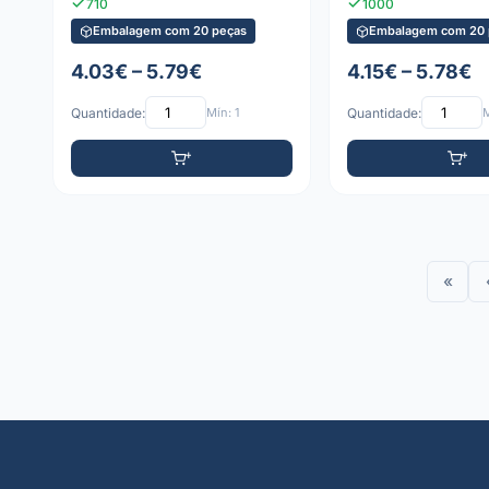
710
1000
Embalagem com 20 peças
Embalagem com 20 
4.03€ – 5.79€
4.15€ – 5.78€
Quantidade:
Mín: 1
Quantidade:
M
«