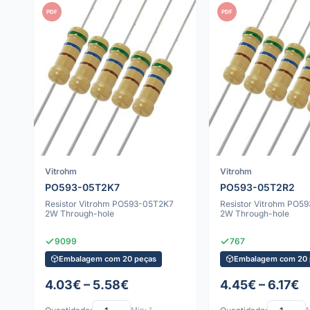
PDF
PDF
Vitrohm
Vitrohm
PO593-05T2K7
PO593-05T2R2
Resistor Vitrohm PO593-05T2K7
Resistor Vitrohm PO5
2W Through-hole
2W Through-hole
9099
767
Embalagem com 20 peças
Embalagem com 20 
4.03€ – 5.58€
4.45€ – 6.17€