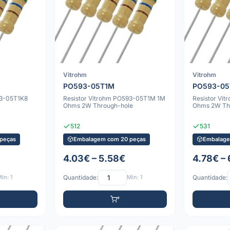
Vitrohm
Vitrohm
PO593-05T1M
PO593-05
93-05T1K8
Resistor Vitrohm PO593-05T1M 1M
Resistor Vi
Ohms 2W Through-hole
Ohms 2W Th
512
531
peças
Embalagem com 20 peças
Embalage
4.03€ – 5.58€
4.78€ –
ín: 1
Quantidade:
Mín: 1
Quantidade: