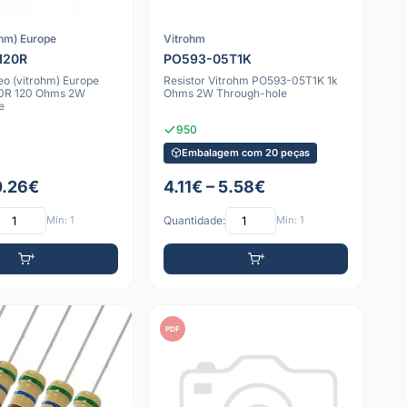
ohm) Europe
Vitrohm
120R
PO593-05T1K
eo (vitrohm) Europe
Resistor Vitrohm PO593-05T1K 1k
0R 120 Ohms 2W
Ohms 2W Through-hole
e
950
Embalagem com 20 peças
0.26€
4.11€ – 5.58€
Mín: 1
Quantidade:
Mín: 1
PDF