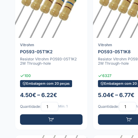
Vitrohm
Vitrohm
PO593-05T1K2
PO593-05T1K8
Resistor Vitrohm PO593-05T1K2
Resistor Vitrohm PO5
2W Through-hole
2W Through-hole
100
6327
Embalagem com 20 peças
Embalagem com 20 
4.50€ – 6.22€
5.04€ – 6.77€
Quantidade:
Mín: 1
Quantidade:
M