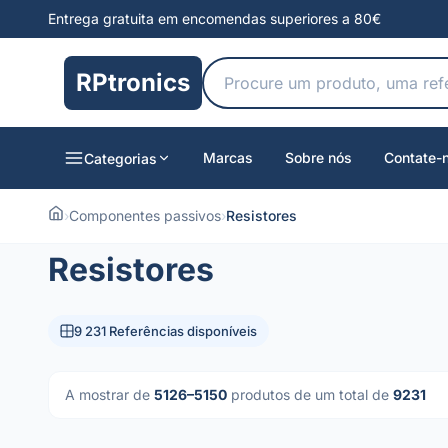
Entrega gratuita em encomendas superiores a 80€
RPtronics
Marcas
Sobre nós
Contate-
Categorias
›
Componentes passivos
›
Resistores
Resistores
9 231 Referências disponíveis
A mostrar de
5126–5150
produtos de um total de
9231