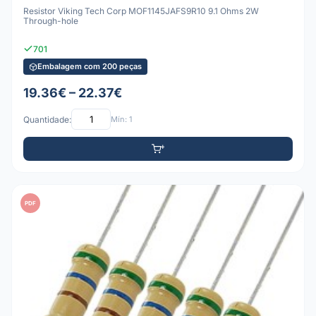
Resistor Viking Tech Corp MOF1145JAFS9R10 9.1 Ohms 2W
Through-hole
701
Embalagem com 200 peças
19.36€ – 22.37€
Quantidade:
Mín: 1
PDF