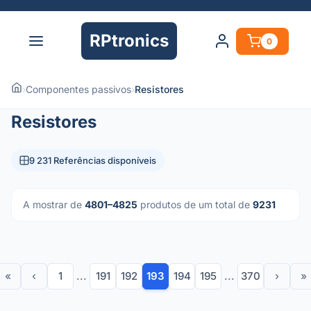
RPtronics
0
›
Componentes passivos
›
Resistores
Resistores
9 231 Referências disponíveis
A mostrar de
4801–4825
produtos de um total de
9231
«
‹
1
...
191
192
193
194
195
...
370
›
»