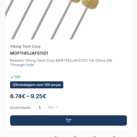
Viking Tech Corp
MOF1145JAFS1101
Resistor Viking Tech Corp MOF1145JAFS1101 1.1k Ohms 2W
Through-hole
781
Embalagem com 100 peças
6.74€ – 9.25€
Quantidade:
Mín: 1