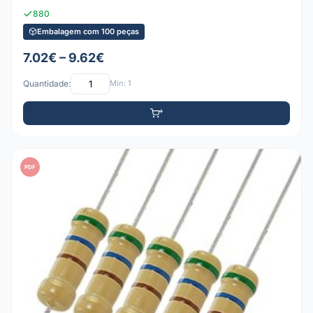
880
Embalagem com 100 peças
7.02€ – 9.62€
Quantidade:
Mín: 1
PDF