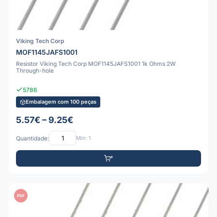
Viking Tech Corp
MOF1145JAFS1001
Resistor Viking Tech Corp MOF1145JAFS1001 1k Ohms 2W
Through-hole
5786
Embalagem com 100 peças
5.57€ – 9.25€
Quantidade:
Mín: 1
PDF