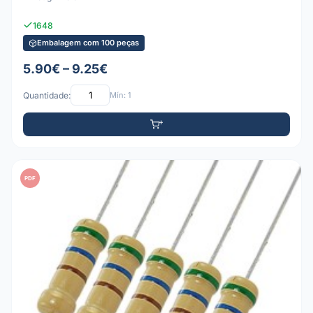
1648
Embalagem com 100 peças
5.90€ – 9.25€
Quantidade:
Mín: 1
PDF