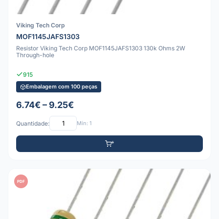
Viking Tech Corp
MOF1145JAFS1303
Resistor Viking Tech Corp MOF1145JAFS1303 130k Ohms 2W
Through-hole
915
Embalagem com 100 peças
6.74€ – 9.25€
Quantidade:
Mín: 1
PDF