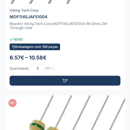
Viking Tech Corp
MOF1145JAFS1004
Resistor Viking Tech Corp MOF1145JAFS1004 1M Ohms 2W
Through-hole
4040
Embalagem com 100 peças
6.57€ – 10.58€
Quantidade:
Mín: 1
PDF