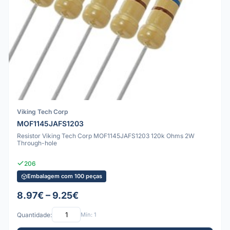
Viking Tech Corp
MOF1145JAFS1203
Resistor Viking Tech Corp MOF1145JAFS1203 120k Ohms 2W
Through-hole
206
Embalagem com 100 peças
8.97€ – 9.25€
Quantidade:
Mín: 1