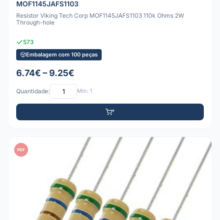
MOF1145JAFS1103
Resistor Viking Tech Corp MOF1145JAFS1103 110k Ohms 2W
Through-hole
573
Embalagem com 100 peças
6.74€ – 9.25€
Quantidade:
Mín: 1
PDF