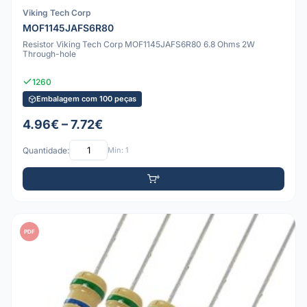
Viking Tech Corp
MOF1145JAFS6R80
Resistor Viking Tech Corp MOF1145JAFS6R80 6.8 Ohms 2W
Through-hole
1260
Embalagem com 100 peças
4.96€ – 7.72€
Quantidade:
Mín: 1
PDF