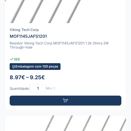
Viking Tech Corp
MOF1145JAFS1201
Resistor Viking Tech Corp MOF1145JAFS1201 1.2k Ohms 2W
Through-hole
189
Embalagem com 100 peças
8.97€ – 9.25€
Quantidade:
Mín: 1