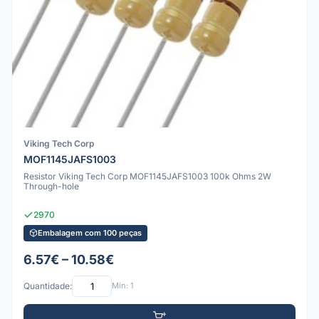
Viking Tech Corp
MOF1145JAFS1003
Resistor Viking Tech Corp MOF1145JAFS1003 100k Ohms 2W
Through-hole
2970
Embalagem com 100 peças
6.57€ – 10.58€
Quantidade:
Mín: 1