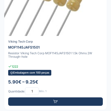
Viking Tech Corp
MOF1145JAFS1501
Resistor Viking Tech Corp MOF1145JAFS1501 1.5k Ohms 2W
Through-hole
1222
Embalagem com 100 peças
5.90€ – 9.25€
Quantidade:
Mín: 1