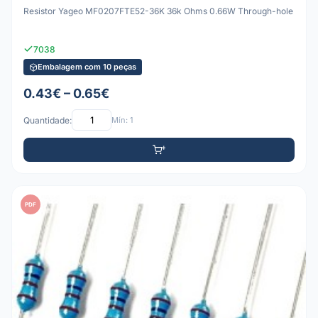
Resistor Yageo MF0207FTE52-36K 36k Ohms 0.66W Through-hole
7038
Embalagem com 10 peças
0.43€ – 0.65€
Quantidade:
Mín: 1
PDF