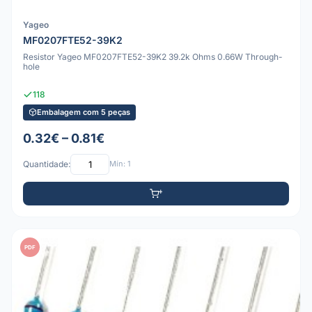
Yageo
MF0207FTE52-39K2
Resistor Yageo MF0207FTE52-39K2 39.2k Ohms 0.66W Through-
hole
118
Embalagem com 5 peças
0.32€ – 0.81€
Quantidade:
Mín: 1
PDF