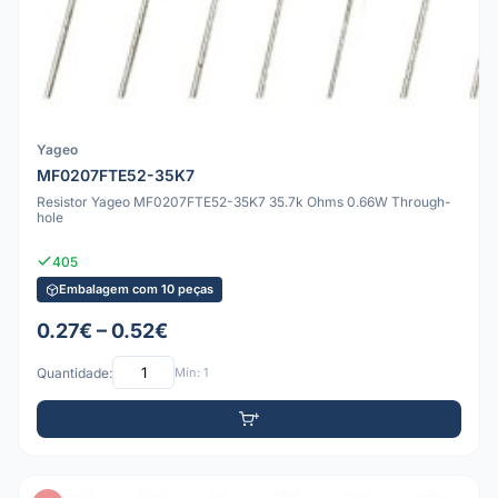
Yageo
MF0207FTE52-35K7
Resistor Yageo MF0207FTE52-35K7 35.7k Ohms 0.66W Through-
hole
405
Embalagem com 10 peças
0.27€ – 0.52€
Quantidade:
Mín: 1