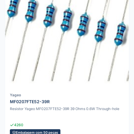
Yageo
MF0207FTE52-39R
Resistor Yageo MF0207FTE52-39R 39 Ohms 0.6W Through-hole
4260
Embalagem com 50 peças