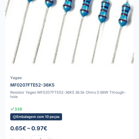
Yageo
MF0207FTE52-36K5
Resistor Yageo MF0207FTE52-36K5 36.5k Ohms 0.66W Through-
hole
339
Embalagem com 10 peças
0.65€ – 0.97€