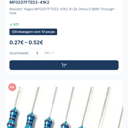
MF0207FTE52-41K2
Resistor Yageo MF0207FTE52-41K2 41.2k Ohms 0.66W Through-
hole
411
Embalagem com 10 peças
0.27€ – 0.52€
Quantidade:
Mín: 1
PDF