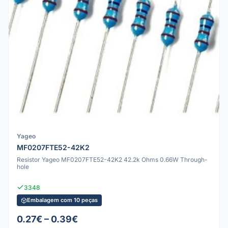
Yageo
MF0207FTE52-42K2
Resistor Yageo MF0207FTE52-42K2 42.2k Ohms 0.66W Through-
hole
3348
Embalagem com 10 peças
0.27€ – 0.39€