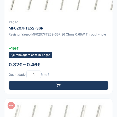
Yageo
MF0207FTE52-36R
Resistor Yageo MF0207FTE52-36R 36 Ohms 0.66W Through-hole
5641
Embalagem com 10 peças
0.32€ – 0.46€
Quantidade:
Mín: 1
PDF