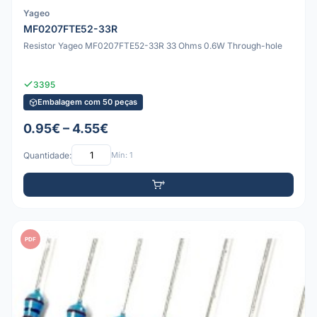
Yageo
MF0207FTE52-33R
Resistor Yageo MF0207FTE52-33R 33 Ohms 0.6W Through-hole
3395
Embalagem com 50 peças
0.95€ – 4.55€
Quantidade:
Mín: 1
PDF