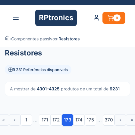
RPtronics
0
›
Componentes passivos
›
Resistores
Resistores
9 231 Referências disponíveis
A mostrar de
4301–4325
produtos de um total de
9231
«
‹
1
...
171
172
173
174
175
...
370
›
»