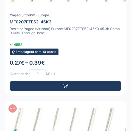
Yageo (vitrohm) Europe
MF0207FTE52-45K3
Resistor Yageo (vitrohm) Europe MF0207FTE52-45K3 45.3k Ohms
0.66W Through-hole
4552
Embalagem com 10 peças
0.27€ – 0.39€
Quantidade:
Mín: 1
PDF