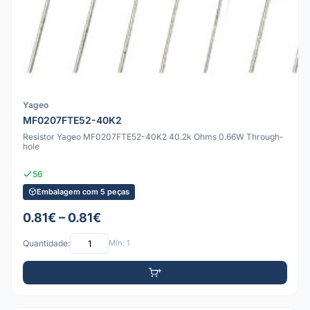
Yageo
MF0207FTE52-40K2
Resistor Yageo MF0207FTE52-40K2 40.2k Ohms 0.66W Through-
hole
56
Embalagem com 5 peças
0.81€ – 0.81€
Quantidade:
Mín: 1