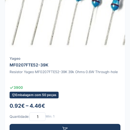
Yageo
MF0207FTE52-39K
Resistor Yageo MF0207FTE52-39K 39k Ohms 0.6W Through-hole
3900
Embalagem com 50 peças
0.92€ – 4.46€
Quantidade:
Mín: 1