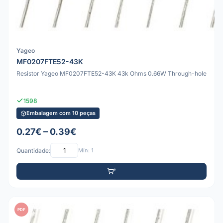
Yageo
MF0207FTE52-43K
Resistor Yageo MF0207FTE52-43K 43k Ohms 0.66W Through-hole
1598
Embalagem com 10 peças
0.27€ – 0.39€
Quantidade:
Mín: 1
PDF