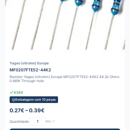
Yageo (vitrohm) Europe
MF0207FTE52-44K2
Resistor Yageo (vitrohm) Europe MF0207FTE52-44K2 44.2k Ohms
0.66W Through-hole
4384
Embalagem com 10 peças
0.27€ – 0.39€
Quantidade:
Mín: 1