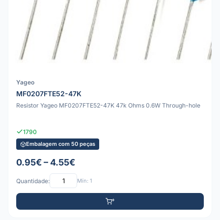
Yageo
MF0207FTE52-47K
Resistor Yageo MF0207FTE52-47K 47k Ohms 0.6W Through-hole
1790
Embalagem com 50 peças
0.95€ – 4.55€
Quantidade:
Mín: 1