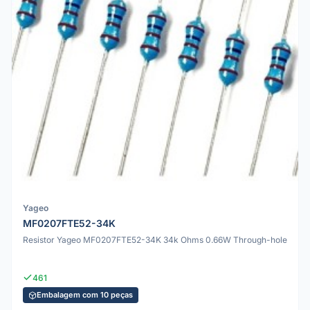
Yageo
MF0207FTE52-34K
Resistor Yageo MF0207FTE52-34K 34k Ohms 0.66W Through-hole
461
Embalagem com 10 peças