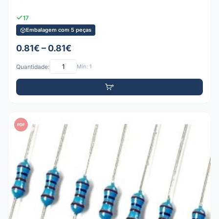
17
Embalagem com 5 peças
0.81€ – 0.81€
Quantidade:
Mín: 1
PDF