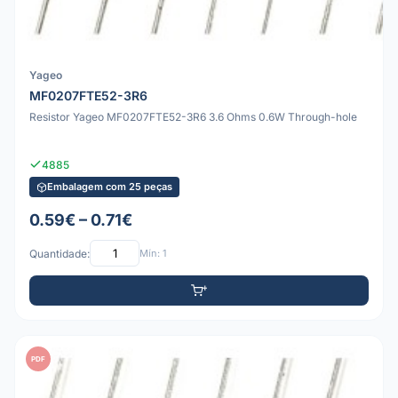
Yageo
MF0207FTE52-3R6
Resistor Yageo MF0207FTE52-3R6 3.6 Ohms 0.6W Through-hole
4885
Embalagem com 25 peças
0.59€ – 0.71€
Quantidade:
Mín: 1
PDF