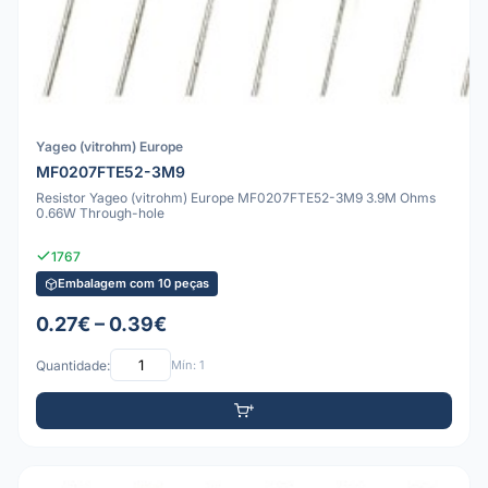
Yageo (vitrohm) Europe
MF0207FTE52-3M9
Resistor Yageo (vitrohm) Europe MF0207FTE52-3M9 3.9M Ohms
0.66W Through-hole
1767
Embalagem com 10 peças
0.27€ – 0.39€
Quantidade:
Mín: 1