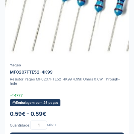
Yageo
MF0207FTE52-4K99
Resistor Yageo MF0207FTE52-4K99 4.99k Ohms 0.6W Through-
hole
4777
Embalagem com 25 peças
0.59€ – 0.59€
Quantidade:
Mín: 1