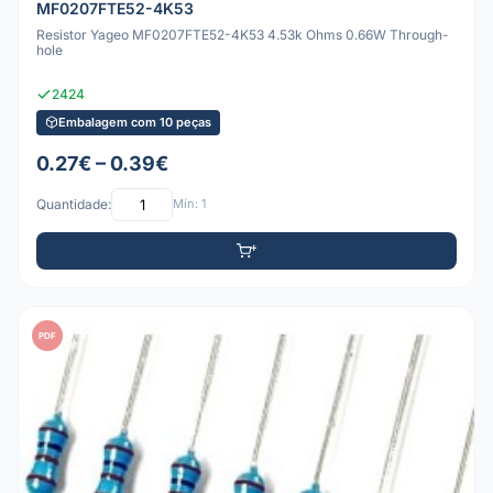
MF0207FTE52-4K53
Resistor Yageo MF0207FTE52-4K53 4.53k Ohms 0.66W Through-
hole
2424
Embalagem com 10 peças
0.27€ – 0.39€
Quantidade:
Mín: 1
PDF