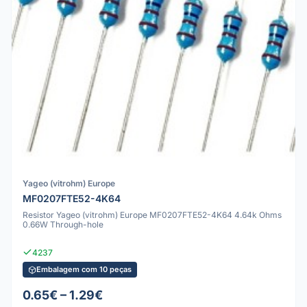
Yageo (vitrohm) Europe
MF0207FTE52-4K64
Resistor Yageo (vitrohm) Europe MF0207FTE52-4K64 4.64k Ohms
0.66W Through-hole
4237
Embalagem com 10 peças
0.65€ – 1.29€