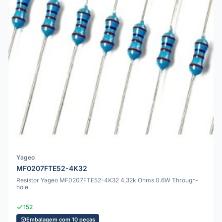
Yageo
MF0207FTE52-4K32
Resistor Yageo MF0207FTE52-4K32 4.32k Ohms 0.6W Through-
hole
152
Embalagem com 10 peças