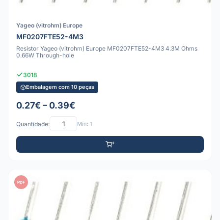
Yageo (vitrohm) Europe
MF0207FTE52-4M3
Resistor Yageo (vitrohm) Europe MF0207FTE52-4M3 4.3M Ohms
0.66W Through-hole
3018
Embalagem com 10 peças
0.27€ – 0.39€
Quantidade:
Mín: 1
PDF