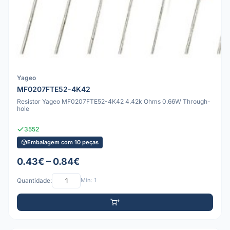
Yageo
MF0207FTE52-4K42
Resistor Yageo MF0207FTE52-4K42 4.42k Ohms 0.66W Through-
hole
3552
Embalagem com 10 peças
0.43€ – 0.84€
Quantidade:
Mín: 1