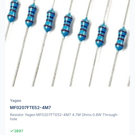
Yageo
MF0207FTE52-4M7
Resistor Yageo MF0207FTE52-4M7 4.7M Ohms 0.6W Through-
hole
2897