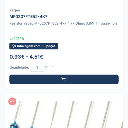
Yageo
MF0207FTE52-4K7
Resistor Yageo MF0207FTE52-4K7 4.7k Ohms 0.6W Through-hole
22798
Embalagem com 50 peças
0.93€ – 4.51€
Quantidade:
Mín: 1
PDF