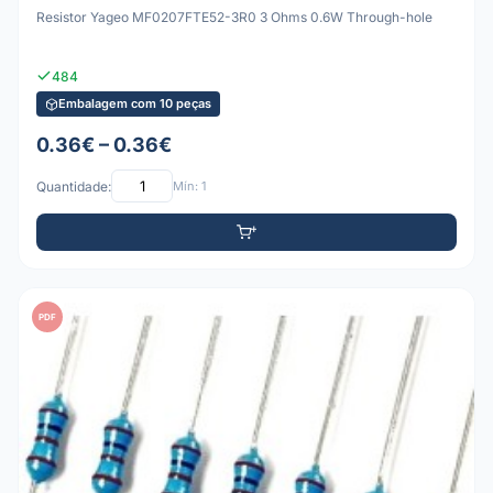
Resistor Yageo MF0207FTE52-3R0 3 Ohms 0.6W Through-hole
484
Embalagem com 10 peças
0.36€ – 0.36€
Quantidade:
Mín: 1
PDF