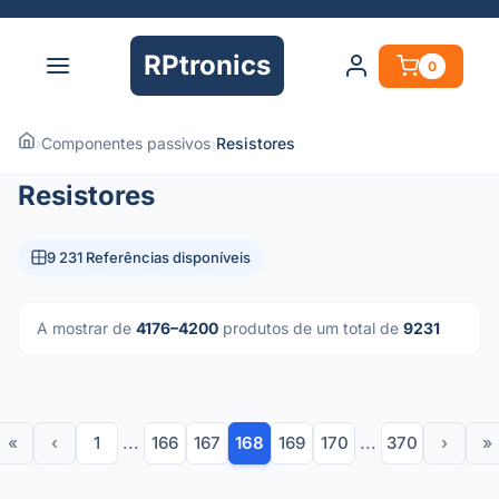
RPtronics
0
›
Componentes passivos
›
Resistores
Resistores
9 231 Referências disponíveis
A mostrar de
4176–4200
produtos de um total de
9231
«
‹
1
...
166
167
168
169
170
...
370
›
»