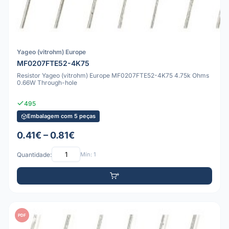
Yageo (vitrohm) Europe
MF0207FTE52-4K75
Resistor Yageo (vitrohm) Europe MF0207FTE52-4K75 4.75k Ohms
0.66W Through-hole
495
Embalagem com 5 peças
0.41€ – 0.81€
Quantidade:
Mín: 1
PDF