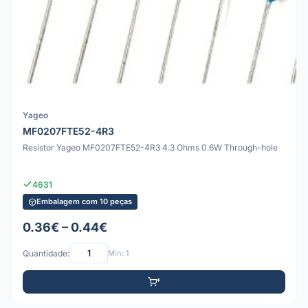
Yageo
MF0207FTE52-4R3
Resistor Yageo MF0207FTE52-4R3 4.3 Ohms 0.6W Through-hole
4631
Embalagem com 10 peças
0.36€ – 0.44€
Quantidade:
Mín: 1