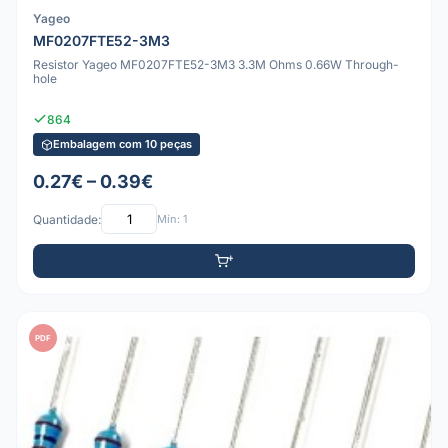
Yageo
MF0207FTE52-3M3
Resistor Yageo MF0207FTE52-3M3 3.3M Ohms 0.66W Through-
hole
864
Embalagem com 10 peças
0.27€ – 0.39€
Quantidade:
Mín: 1
PDF