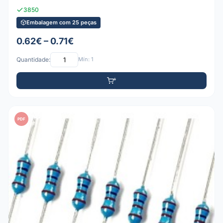
3850
Embalagem com 25 peças
0.62€ – 0.71€
Quantidade:
Mín: 1
PDF