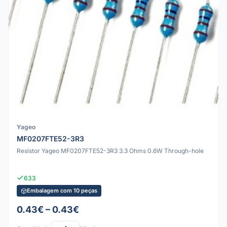
Yageo
MF0207FTE52-3R3
Resistor Yageo MF0207FTE52-3R3 3.3 Ohms 0.6W Through-hole
633
Embalagem com 10 peças
0.43€ – 0.43€