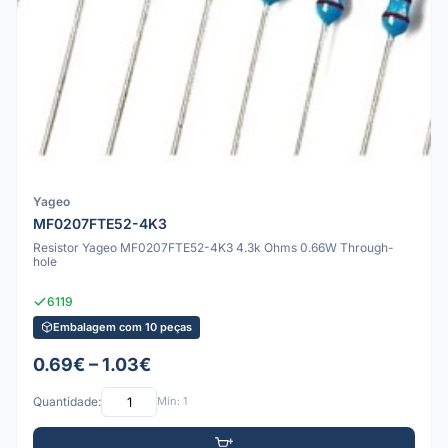
Yageo
MF0207FTE52-4K3
Resistor Yageo MF0207FTE52-4K3 4.3k Ohms 0.66W Through-
hole
6119
Embalagem com 10 peças
0.69€ – 1.03€
Quantidade:
Mín: 1