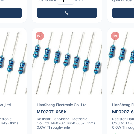
ín: 1
Quantidade:
Mín: 1
Quantidade:
PDF
PDF
o.,Ltd.
LianSheng Electronic Co.,Ltd.
LianSheng El
MF0207-665K
MF0207-6
ctronic
Resistor LianSheng Electronic
Resistor Lia
R 649 Ohms
Co.,Ltd. MF0207-665K 665k Ohms
Co.,Ltd. MF
0.6W Through-hole
0.6W Throug