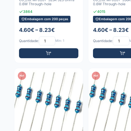
0.6W Through-hole
0.6W Through-hole
3864
4015
Embalagem com 200 peças
Embalagem com 200
4.60€ – 8.23€
4.60€ – 8.23€
Quantidade:
Mín: 1
Quantidade:
M
PDF
PDF