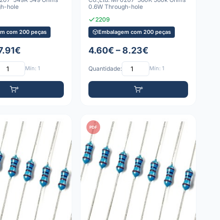
h-hole
0.6W Through-hole
2209
m com 200 peças
Embalagem com 200 peças
7.91€
4.60€ – 8.23€
Mín: 1
Quantidade:
Mín: 1
PDF