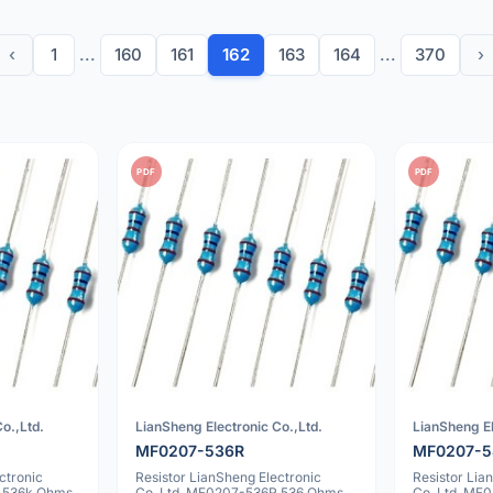
‹
1
...
160
161
162
163
164
...
370
›
PDF
PDF
o.,Ltd.
LianSheng Electronic Co.,Ltd.
LianSheng El
MF0207-536R
MF0207-5
ctronic
Resistor LianSheng Electronic
Resistor Lia
K 536k Ohms
Co.,Ltd. MF0207-536R 536 Ohms
Co.,Ltd. MF