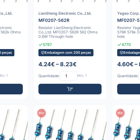
o.,Ltd.
LianSheng Electronic Co.,Ltd.
Yageo Corp.
MF0207-562R
MF0207-5
ctronic
Resistor LianSheng Electronic
Resistor Ya
K 562k Ohms
Co.,Ltd. MF0207-562R 562 Ohms
576K 576k 
0.6W Through-hole
hole
5797
4770
 peças
Embalagem com 200 peças
Embalage
4.24€ – 8.23€
4.60€ –
ín: 1
Quantidade:
Mín: 1
Quantidade:
PDF
PDF