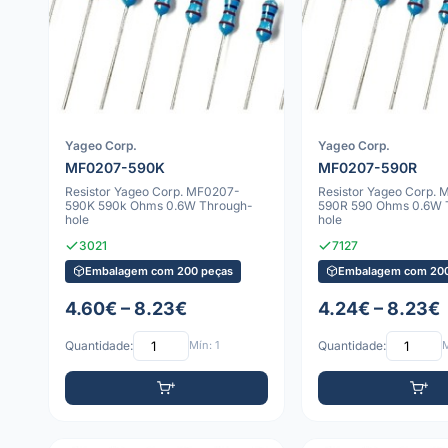
Yageo Corp.
Yageo Corp.
MF0207-590K
MF0207-590R
Resistor Yageo Corp. MF0207-
Resistor Yageo Corp.
590K 590k Ohms 0.6W Through-
590R 590 Ohms 0.6W 
hole
hole
3021
7127
Embalagem com 200 peças
Embalagem com 200
4.60€ – 8.23€
4.24€ – 8.23€
Quantidade:
Mín: 1
Quantidade:
M