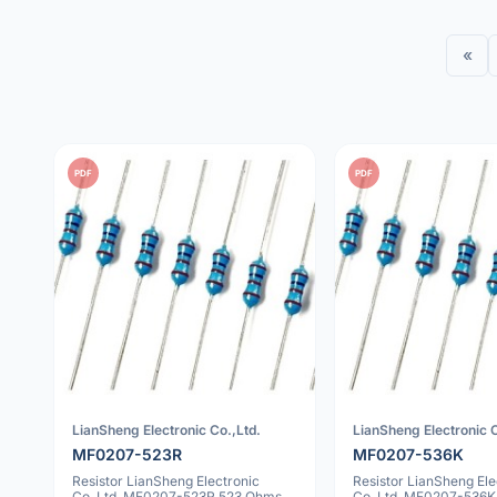
«
PDF
PDF
LianSheng Electronic Co.,Ltd.
LianSheng Electronic C
MF0207-523R
MF0207-536K
Resistor LianSheng Electronic
Resistor LianSheng Ele
Co.,Ltd. MF0207-523R 523 Ohms
Co.,Ltd. MF0207-536