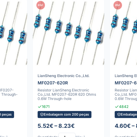
PDF
PDF
LianSheng Electronic Co.,Ltd.
LianSheng El
MF0207-620R
MF0207-
 MF0207-
Resistor LianSheng Electronic
Resistor Lia
 Through-
Co.,Ltd. MF0207-620R 620 Ohms
Co.,Ltd. MF
0.6W Through-hole
0.6W Throug
1671
4842
 peças
Embalagem com 200 peças
Embalage
5.52€ – 8.23€
4.60€ –