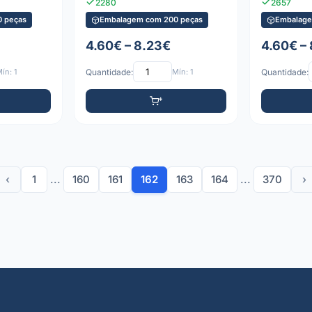
2280
2657
 peças
Embalagem com 200 peças
Embalage
4.60€ – 8.23€
4.60€ –
ín: 1
Quantidade:
Mín: 1
Quantidade:
‹
1
...
160
161
162
163
164
...
370
›