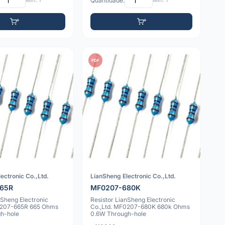
Mín: 1
Quantidade:
Mín: 1
PDF
ectronic Co.,Ltd.
LianSheng Electronic Co.,Ltd.
65R
MF0207-680K
nSheng Electronic
Resistor LianSheng Electronic
0207-665R 665 Ohms
Co.,Ltd. MF0207-680K 680k Ohms
h-hole
0.6W Through-hole