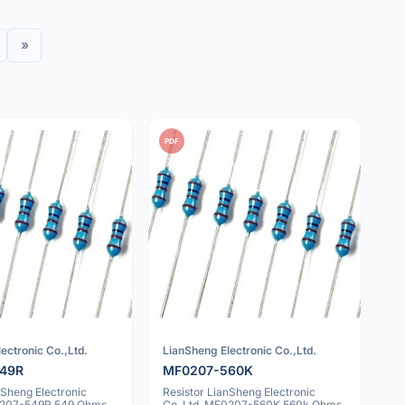
»
PDF
ectronic Co.,Ltd.
LianSheng Electronic Co.,Ltd.
49R
MF0207-560K
nSheng Electronic
Resistor LianSheng Electronic
0207-549R 549 Ohms
Co.,Ltd. MF0207-560K 560k Ohms