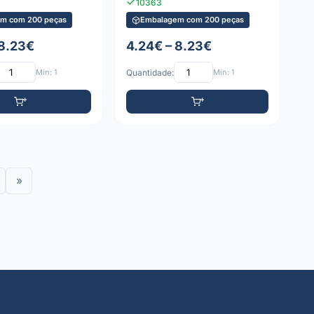
10363
m com 200 peças
Embalagem com 200 peças
 8.23€
4.24€ – 8.23€
Mín: 1
Quantidade:
Mín: 1
»