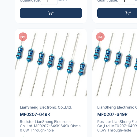
Quantidade:
Mín: 1
Quantidade:
M
PDF
PDF
LianSheng Electronic Co.,Ltd.
LianSheng Electronic C
MF0207-649K
MF0207-649R
Resistor LianSheng Electronic
Resistor LianSheng Ele
Co.,Ltd. MF0207-649K 649k Ohms
Co.,Ltd. MF0207-649
0.6W Through-hole
0.6W Through-hole