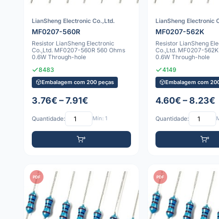
LianSheng Electronic Co.,Ltd.
LianSheng Electronic C
MF0207-560R
MF0207-562K
Resistor LianSheng Electronic
Resistor LianSheng Ele
Co.,Ltd. MF0207-560R 560 Ohms
Co.,Ltd. MF0207-562
0.6W Through-hole
0.6W Through-hole
8483
4149
Embalagem com 200 peças
Embalagem com 200
3.76€ – 7.91€
4.60€ – 8.23€
Quantidade:
Mín: 1
Quantidade:
M
PDF
PDF