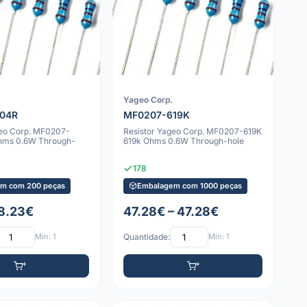
Yageo Corp.
04R
MF0207-619K
geo Corp. MF0207-
Resistor Yageo Corp. MF0207-619K
hms 0.6W Through-
619k Ohms 0.6W Through-hole
178
m com 200 peças
Embalagem com 1000 peças
 8.23€
47.28€ – 47.28€
Mín: 1
Quantidade:
Mín: 1