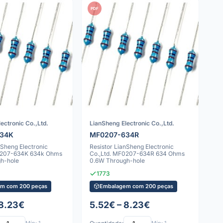
PDF
ectronic Co.,Ltd.
LianSheng Electronic Co.,Ltd.
634K
MF0207-634R
nSheng Electronic
Resistor LianSheng Electronic
0207-634K 634k Ohms
Co.,Ltd. MF0207-634R 634 Ohms
h-hole
0.6W Through-hole
1773
m com 200 peças
Embalagem com 200 peças
 8.23€
5.52€ – 8.23€