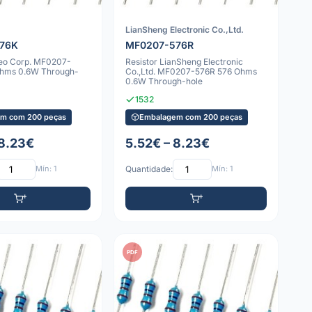
LianSheng Electronic Co.,Ltd.
76K
MF0207-576R
geo Corp. MF0207-
Resistor LianSheng Electronic
Ohms 0.6W Through-
Co.,Ltd. MF0207-576R 576 Ohms
0.6W Through-hole
1532
m com 200 peças
Embalagem com 200 peças
 8.23€
5.52€ – 8.23€
Mín: 1
Quantidade:
Mín: 1
PDF