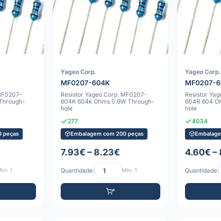
Yageo Corp.
Yageo Corp.
MF0207-604K
MF0207-6
 MF0207-
Resistor Yageo Corp. MF0207-
Resistor Ya
Through-
604K 604k Ohms 0.6W Through-
604R 604 O
hole
hole
277
4034
 peças
Embalagem com 200 peças
Embalage
7.93€ – 8.23€
4.60€ –
ín: 1
Quantidade:
Mín: 1
Quantidade: