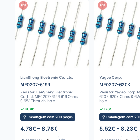
PDF
PDF
LianSheng Electronic Co.,Ltd.
Yageo Corp.
MF0207-619R
MF0207-620K
Resistor LianSheng Electronic
Resistor Yageo Corp.
Co.,Ltd. MF0207-619R 619 Ohms
620K 620k Ohms 0.6W
0.6W Through-hole
hole
6046
1739
Embalagem com 200 peças
Embalagem com 200
4.78€ – 8.78€
5.52€ – 8.23€