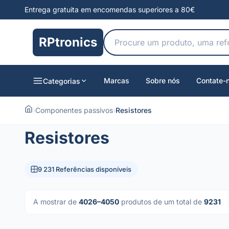
Entrega gratuita em encomendas superiores a 80€
RPtronics
Marcas
Sobre nós
Contate-
Categorias
›
Componentes passivos
›
Resistores
Resistores
9 231 Referências disponíveis
A mostrar de
4026–4050
produtos de um total de
9231