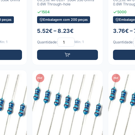
0.6W Through-hole
0.6W Throug
1504
5000
 peças
Embalagem com 200 peças
Embalage
5.52€ – 8.23€
3.76€ – 
ín: 1
Quantidade:
Mín: 1
Quantidade:
PDF
PDF