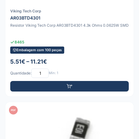
Viking Tech Corp
AR03BTD4301
Resistor Viking Tech Corp AR03BTD4301 4.3k Ohms 0.0625W SMD
8465
Embalagem com 100 peças
5.51€ – 11.21€
Quantidade:
Mín: 1
PDF