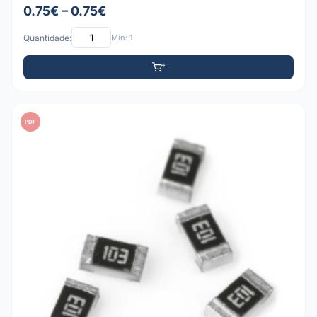
0.75€ – 0.75€
Quantidade:
Mín: 1
PDF