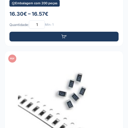
Embalagem com 200 peças
16.30€ – 16.57€
Quantidade:
Mín: 1
PDF