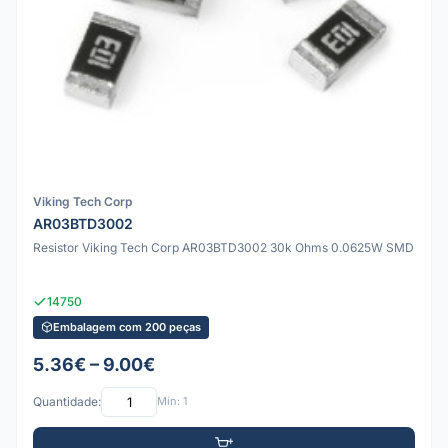
Viking Tech Corp
AR03BTD3002
Resistor Viking Tech Corp AR03BTD3002 30k Ohms 0.0625W SMD
14750
Embalagem com 200 peças
5.36€ – 9.00€
Quantidade:
Mín: 1