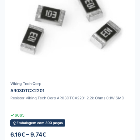
Viking Tech Corp
AR03DTCX2201
Resistor Viking Tech Corp AR03DTCX2201 2.2k Ohms 0.1W SMD
6065
Embalagem com 300 peças
6.16€ – 9.74€