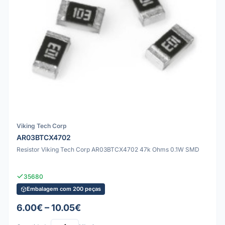
Viking Tech Corp
AR03BTCX4702
Resistor Viking Tech Corp AR03BTCX4702 47k Ohms 0.1W SMD
35680
Embalagem com 200 peças
6.00€ – 10.05€