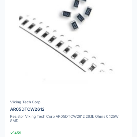
Viking Tech Corp
AR05DTCW2612
Resistor Viking Tech Corp AR05DTCW2612 26.1k Ohms 0.125W
SMD
459