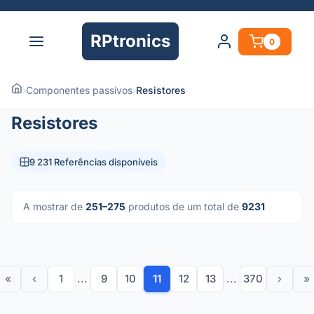
RPtronics
0
›
Componentes passivos
›
Resistores
Resistores
9 231 Referências disponíveis
A mostrar de
251–275
produtos de um total de
9231
«
‹
1
...
9
10
11
12
13
...
370
›
»