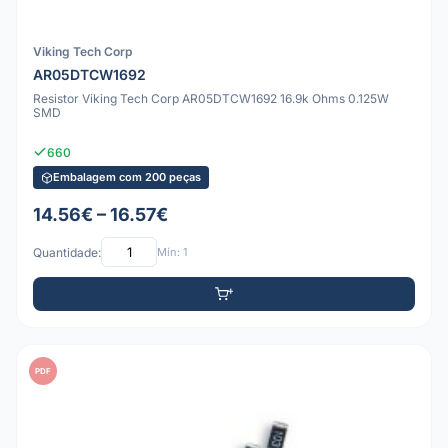
Viking Tech Corp
AR05DTCW1692
Resistor Viking Tech Corp AR05DTCW1692 16.9k Ohms 0.125W
SMD
660
Embalagem com 200 peças
14.56€ – 16.57€
Quantidade:
Mín: 1
PDF