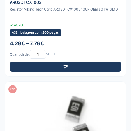
AR03DTCX1003
Resistor Viking Tech Corp AR03DTCX1003 100k Ohms 0.1W SMD
4370
Embalagem com 200 peças
4.29€ – 7.76€
Quantidade:
Mín: 1
PDF