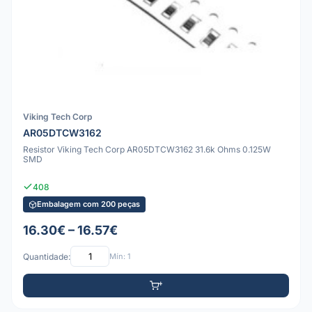
Viking Tech Corp
AR05DTCW3162
Resistor Viking Tech Corp AR05DTCW3162 31.6k Ohms 0.125W
SMD
408
Embalagem com 200 peças
16.30€ – 16.57€
Quantidade:
Mín: 1