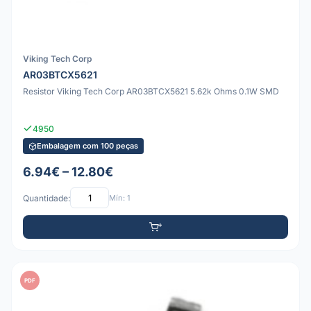
Viking Tech Corp
AR03BTCX5621
Resistor Viking Tech Corp AR03BTCX5621 5.62k Ohms 0.1W SMD
4950
Embalagem com 100 peças
6.94€ – 12.80€
Quantidade:
Mín: 1
PDF