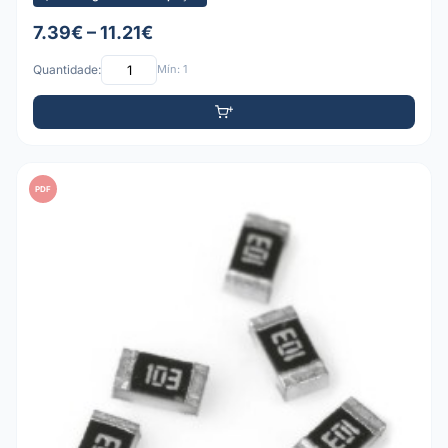
7.39€ – 11.21€
Quantidade:
Mín: 1
PDF