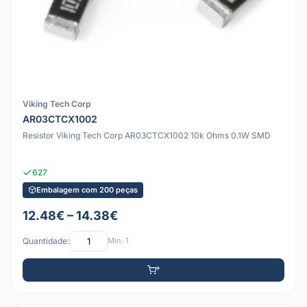
Viking Tech Corp
AR03CTCX1002
Resistor Viking Tech Corp AR03CTCX1002 10k Ohms 0.1W SMD
627
Embalagem com 200 peças
12.48€ – 14.38€
Quantidade:
Mín: 1