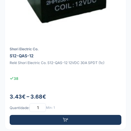
Shori Electric Co.
S12-QAS-12
Relé Shori Electric Co. S12-QAS-12 12VDC 30A SPDT (1c)
38
3.43€ – 3.68€
Quantidade:
Mín: 1