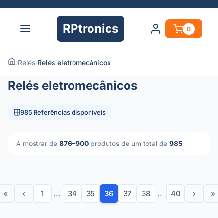
RPtronics
0
›
Relés
›
Relés eletromecânicos
Relés eletromecânicos
985 Referências disponíveis
A mostrar de
876–900
produtos de um total de
985
«
‹
1
...
34
35
36
37
38
...
40
›
»