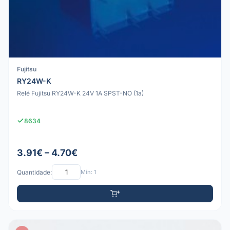
Fujitsu
RY24W-K
Relé Fujitsu RY24W-K 24V 1A SPST-NO (1a)
8634
3.91€ – 4.70€
Quantidade:
Mín: 1