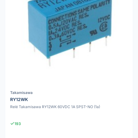
Takamisawa
RY12WK
Relé Takamisawa RY12WK 60VDC 1A SPST-NO (1a)
193