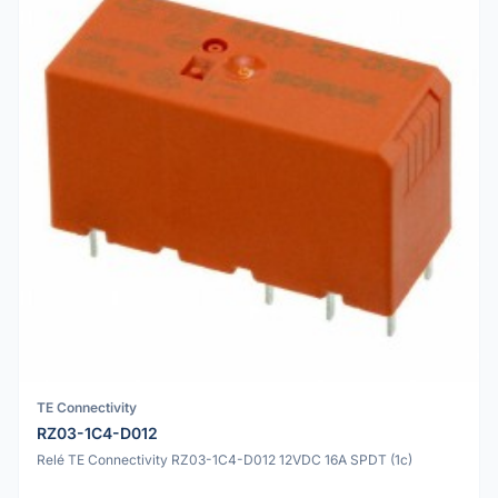
TE Connectivity
RZ03-1C4-D012
Relé TE Connectivity RZ03-1C4-D012 12VDC 16A SPDT (1c)