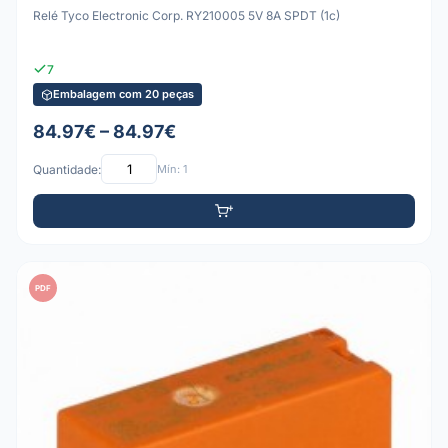
Relé Tyco Electronic Corp. RY210005 5V 8A SPDT (1c)
7
Embalagem com 20 peças
84.97€ – 84.97€
Quantidade:
Mín: 1
PDF