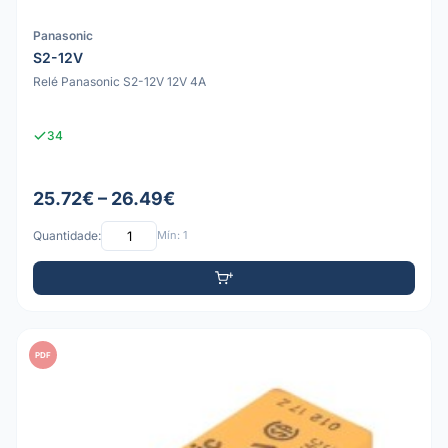
Panasonic
S2-12V
Relé Panasonic S2-12V 12V 4A
34
25.72€ – 26.49€
Quantidade:
Mín: 1
PDF