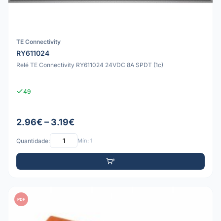
TE Connectivity
RY611024
Relé TE Connectivity RY611024 24VDC 8A SPDT (1c)
49
2.96€ – 3.19€
Quantidade:
Mín: 1
PDF