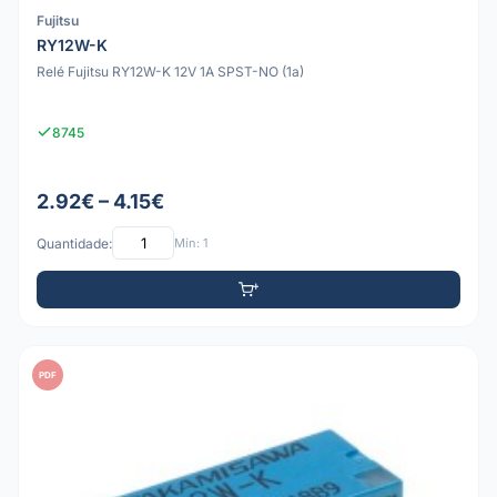
Fujitsu
RY12W-K
Relé Fujitsu RY12W-K 12V 1A SPST-NO (1a)
8745
2.92€ – 4.15€
Quantidade:
Mín: 1
PDF