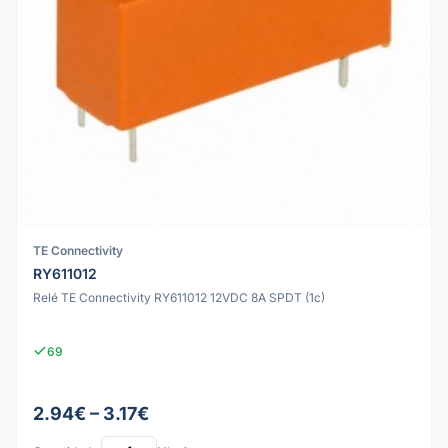
TE Connectivity
RY611012
Relé TE Connectivity RY611012 12VDC 8A SPDT (1c)
69
2.94€ – 3.17€