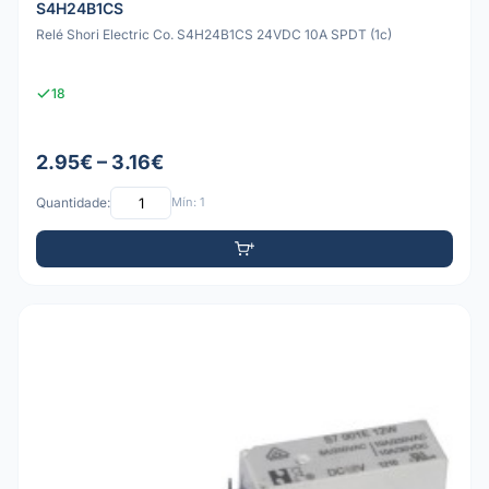
S4H24B1CS
Relé Shori Electric Co. S4H24B1CS 24VDC 10A SPDT (1c)
18
2.95€ – 3.16€
Quantidade:
Mín: 1