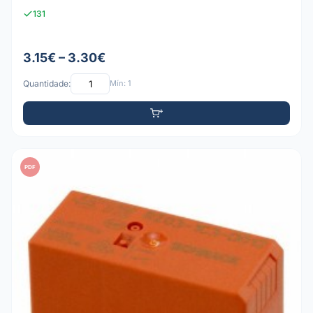
131
3.15€ – 3.30€
Quantidade:
Mín: 1
PDF