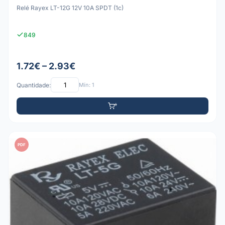
Relé Rayex LT-12G 12V 10A SPDT (1c)
849
1.72€ – 2.93€
Quantidade:
Mín: 1
PDF