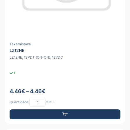
Takamisawa
LZ12HE
LZ12HE, 1SPDT (ON-ON), 12VDC
1
4.46€ – 4.46€
Quantidade:
Mín: 1