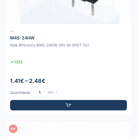
--
M4S-24HW
Relé RPtronics M4S-24HW 24V 3A SPDT (1c)
1223
1.41€ – 2.48€
Quantidade:
Mín: 1
PDF