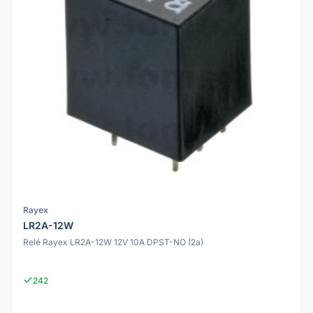
Rayex
LR2A-12W
Relé Rayex LR2A-12W 12V 10A DPST-NO (2a)
242