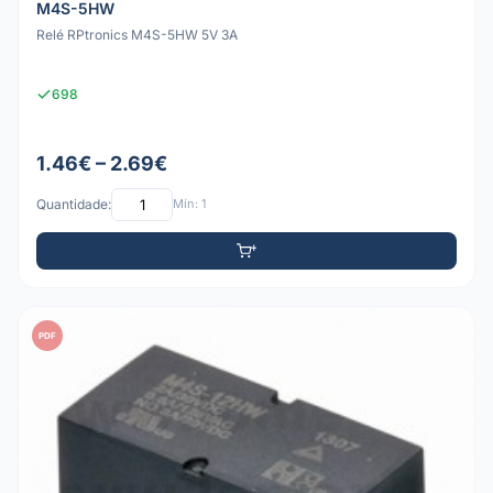
M4S-5HW
Relé RPtronics M4S-5HW 5V 3A
698
1.46€ – 2.69€
Quantidade:
Mín: 1
PDF