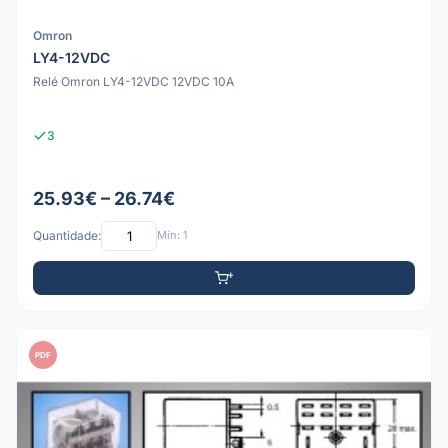
Omron
LY4-12VDC
Relé Omron LY4-12VDC 12VDC 10A
3
25.93€ – 26.74€
Quantidade:
Mín: 1
PDF