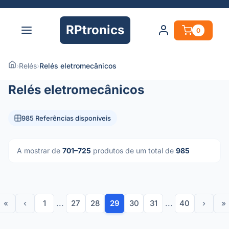
RPtronics
0
›
Relés
›
Relés eletromecânicos
Relés eletromecânicos
985 Referências disponíveis
A mostrar de
701–725
produtos de um total de
985
«
‹
1
...
27
28
29
30
31
...
40
›
»