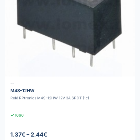
--
M4S-12HW
Relé RPtronics M4S-12HW 12V 3A SPDT (1c)
1666
1.37€ – 2.44€