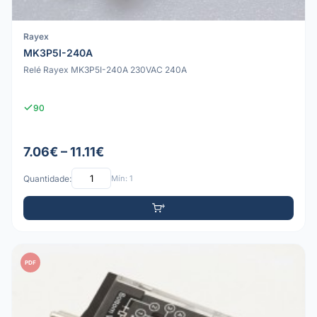
Rayex
MK3P5I-240A
Relé Rayex MK3P5I-240A 230VAC 240A
90
7.06€ – 11.11€
Quantidade:
Mín: 1
PDF