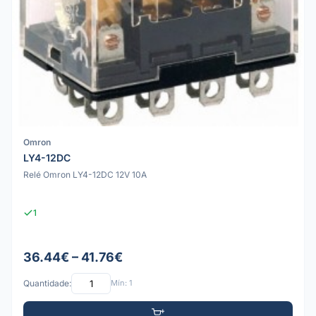
Omron
LY4-12DC
Relé Omron LY4-12DC 12V 10A
1
36.44€ – 41.76€
Quantidade:
Mín: 1