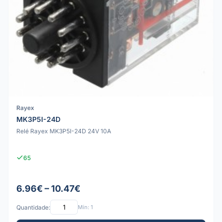
Rayex
MK3P5I-24D
Relé Rayex MK3P5I-24D 24V 10A
65
6.96€ – 10.47€
Quantidade:
Mín: 1