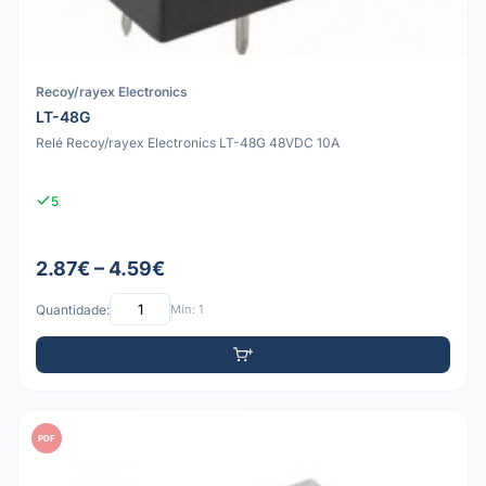
Recoy/rayex Electronics
LT-48G
Relé Recoy/rayex Electronics LT-48G 48VDC 10A
5
2.87€ – 4.59€
Quantidade:
Mín: 1
PDF