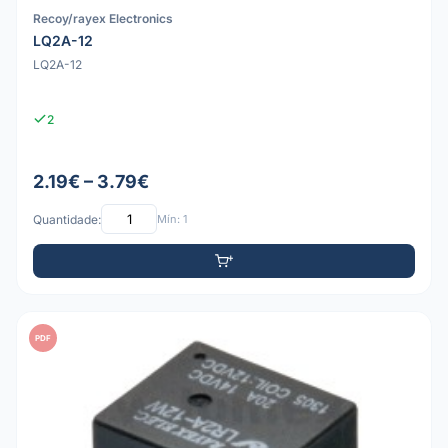
Recoy/rayex Electronics
LQ2A-12
LQ2A-12
2
2.19€ – 3.79€
Quantidade:
Mín: 1
PDF