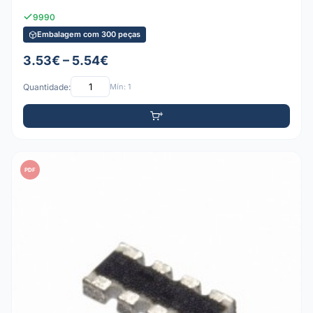
9990
Embalagem com 300 peças
3.53€ – 5.54€
Quantidade:
Mín: 1
PDF