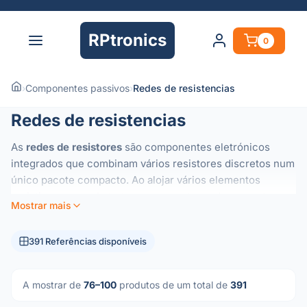
RPtronics
0
›
Componentes passivos
›
Redes de resistencias
Redes de resistencias
As
redes de resistores
são componentes eletrónicos
integrados que combinam vários resistores discretos num
único pacote compacto. Ao alojar vários elementos
resistivos num substrato comum, estas redes garantem
Mostrar mais
um excelente
rastreio térmico
e
rácios de resistência
de
alta precisão que são difíceis de alcançar com
391 Referências disponíveis
componentes individuais.
São essenciais para aplicações que exigem um
desempenho consistente em vários canais, tais como:
A mostrar de
76–100
produtos de um total de
391
Divisores de Tensão:
Manutenção de relações de