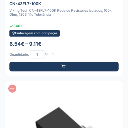
CN-43FL7-100K
Viking Tech CN-43FL7-100K Rede de Resistores Isolados, 100k
Ohm, 1206, 1% Tolerância
8401
Embalagem com 500 peças
6.54€ – 9.11€
Quantidade:
Mín: 1
PDF