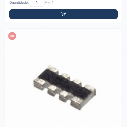
Quantidade:
Mín: 1
PDF