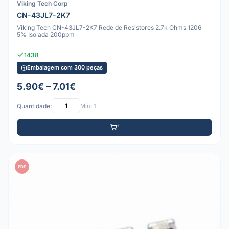
Viking Tech Corp
CN-43JL7-2K7
Viking Tech CN-43JL7-2K7 Rede de Resistores 2.7k Ohms 1206
5% Isolada 200ppm
1438
Embalagem com 300 peças
5.90€ – 7.01€
Quantidade:
Mín: 1
PDF