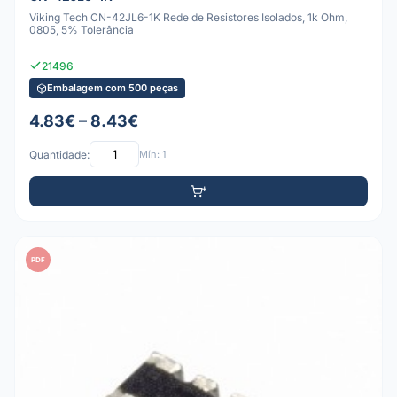
Viking Tech CN-42JL6-1K Rede de Resistores Isolados, 1k Ohm,
0805, 5% Tolerância
21496
Embalagem com 500 peças
4.83€ – 8.43€
Quantidade:
Mín: 1
PDF