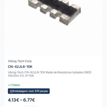
Viking Tech Corp
CN-42JL6-10K
Viking Tech CN-42JL6-10K Rede de Resistores Isolados 0805
10kOhm 5% 4x10K
17994
Embalagem com 370 peças
4.13€ – 6.77€