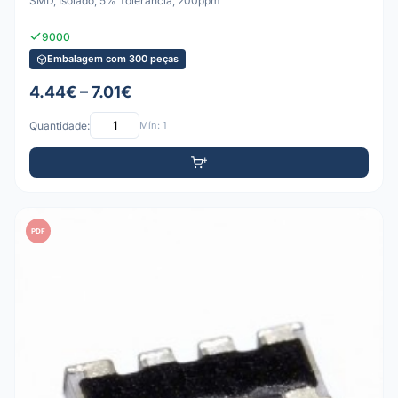
SMD, Isolado, 5% Tolerância, 200ppm
9000
Embalagem com 300 peças
4.44€ – 7.01€
Quantidade:
Mín: 1
PDF