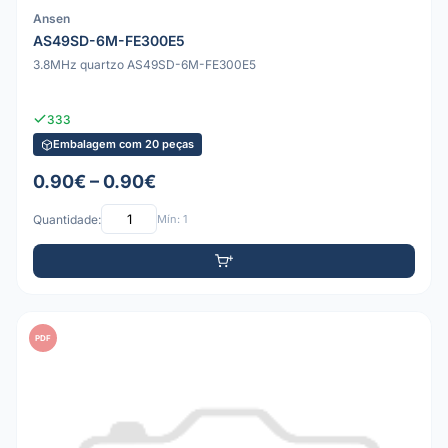
Ansen
AS49SD-6M-FE300E5
3.8MHz quartzo AS49SD-6M-FE300E5
333
Embalagem com 20 peças
0.90€ – 0.90€
Quantidade:
Mín: 1
PDF