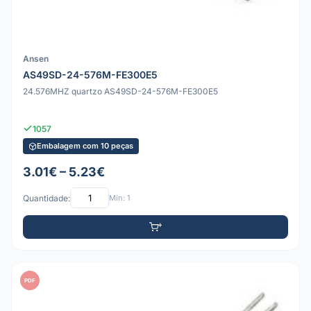
Ansen
AS49SD-24-576M-FE300E5
24.576MHZ quartzo AS49SD-24-576M-FE300E5
1057
Embalagem com 10 peças
3.01€ – 5.23€
Quantidade:
Mín: 1
PDF