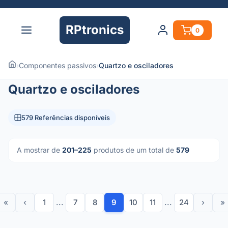
RPtronics
0
›
Componentes passivos
›
Quartzo e osciladores
Quartzo e osciladores
579 Referências disponíveis
A mostrar de
201–225
produtos de um total de
579
«
‹
1
...
7
8
9
10
11
...
24
›
»