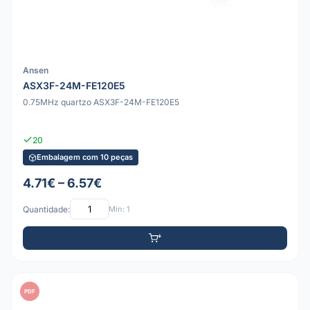
Ansen
ASX3F-24M-FE120E5
0.75MHz quartzo ASX3F-24M-FE120E5
20
Embalagem com 10 peças
4.71€ – 6.57€
Quantidade:
Mín: 1
PDF