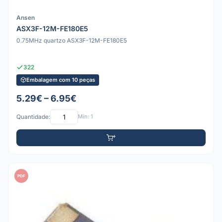
Ansen
ASX3F-12M-FE180E5
0.75MHz quartzo ASX3F-12M-FE180E5
322
Embalagem com 10 peças
5.29€ – 6.95€
Quantidade:
Mín: 1
PDF