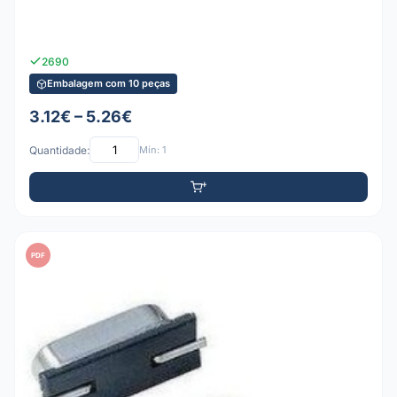
2690
Embalagem com 10 peças
3.12€ – 5.26€
Quantidade:
Mín: 1
PDF