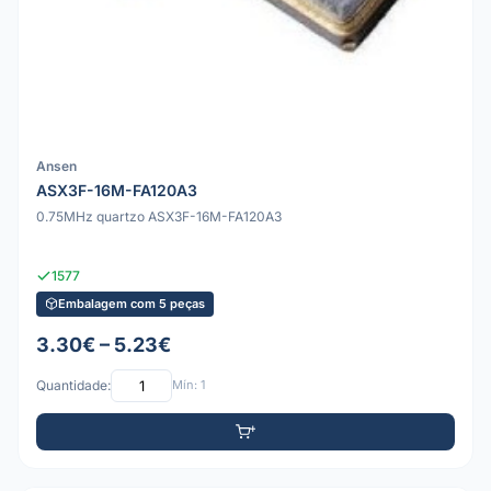
Ansen
ASX3F-16M-FA120A3
0.75MHz quartzo ASX3F-16M-FA120A3
1577
Embalagem com 5 peças
3.30€ – 5.23€
Quantidade:
Mín: 1