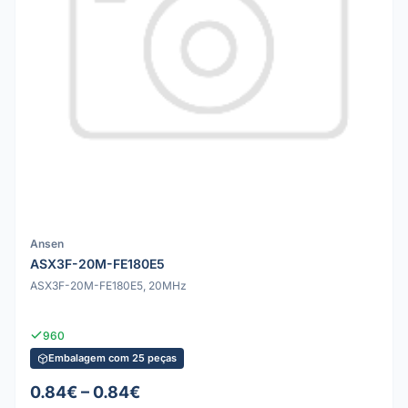
Ansen
ASX3F-20M-FE180E5
ASX3F-20M-FE180E5, 20MHz
960
Embalagem com 25 peças
0.84€ – 0.84€