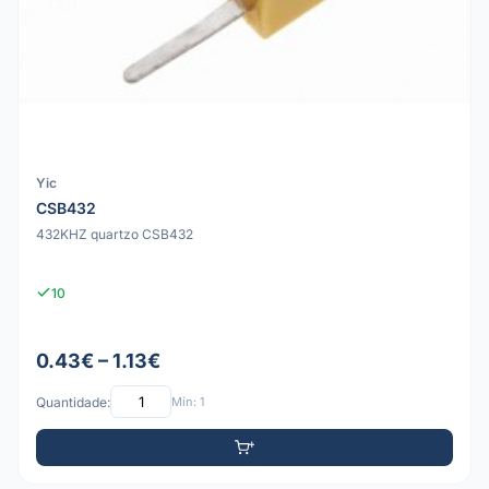
Yic
CSB432
432KHZ quartzo CSB432
10
0.43€ – 1.13€
Quantidade:
Mín: 1