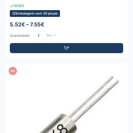
10193
Embalagem com 20 peças
5.52€ – 7.55€
Quantidade:
Mín: 1
PDF