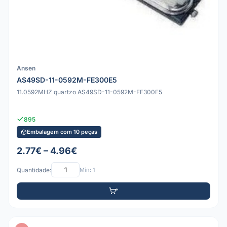
Ansen
AS49SD-11-0592M-FE300E5
11.0592MHZ quartzo AS49SD-11-0592M-FE300E5
895
Embalagem com 10 peças
2.77€ – 4.96€
Quantidade:
Mín: 1