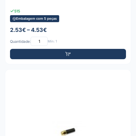
515
Embalagem com 5 peças
2.53€ – 4.53€
Quantidade:
Mín: 1