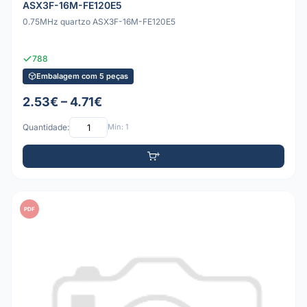
ASX3F-16M-FE120E5
0.75MHz quartzo ASX3F-16M-FE120E5
788
Embalagem com 5 peças
2.53€ – 4.71€
Quantidade:
Mín: 1
PDF