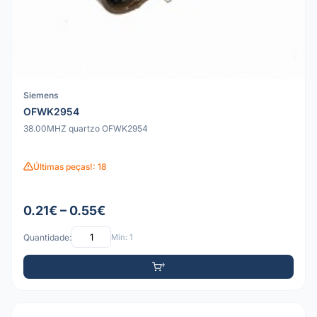
Siemens
OFWK2954
38.00MHZ quartzo OFWK2954
Últimas peças!: 18
0.21€ – 0.55€
Quantidade:
Mín: 1