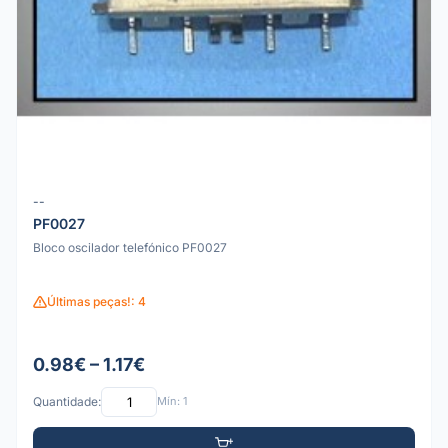
--
PF0027
Bloco oscilador telefónico PF0027
Últimas peças!: 4
0.98€ – 1.17€
Quantidade:
Mín: 1