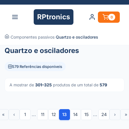
RPtronics
0
›
Componentes passivos
›
Quartzo e osciladores
Quartzo e osciladores
579 Referências disponíveis
A mostrar de
301–325
produtos de um total de
579
«
‹
1
...
11
12
13
14
15
...
24
›
»