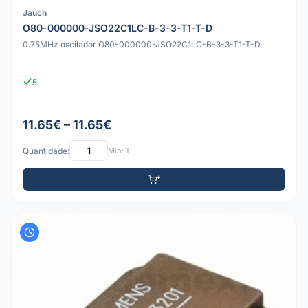
Jauch
O80-000000-JSO22C1LC-B-3-3-T1-T-D
0.75MHz oscilador O80-000000-JSO22C1LC-B-3-3-T1-T-D
5
11.65€ – 11.65€
Quantidade:
Mín: 1