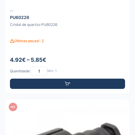
--
PU60226
Cristal de quartzo PU60226
Últimas peças!: 2
4.92€ – 5.85€
Quantidade:
Mín: 1
PDF