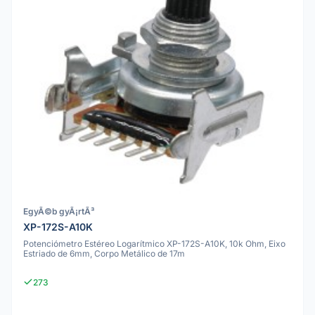
EgyÃ©b gyÃ¡rtÃ³
XP-172S-A10K
Potenciómetro Estéreo Logarítmico XP-172S-A10K, 10k Ohm, Eixo
Estriado de 6mm, Corpo Metálico de 17m
273