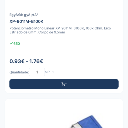
EgyÃ©b gyÃ¡rtÃ³
XP-9011M-B100K
Potenciómetro Mono Linear XP-9011M-B100K, 100k Ohm, Eixo
Estriado de 6mm, Corpo de 9.5mm
650
0.93€ – 1.76€
Quantidade:
Mín: 1