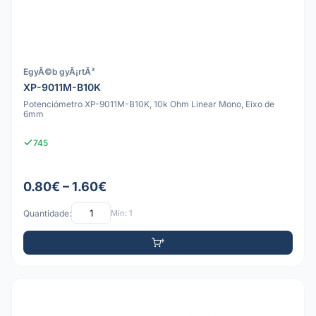
EgyÃ©b gyÃ¡rtÃ³
XP-9011M-B10K
Potenciómetro XP-9011M-B10K, 10k Ohm Linear Mono, Eixo de
6mm
745
0.80€ – 1.60€
Quantidade:
Mín: 1