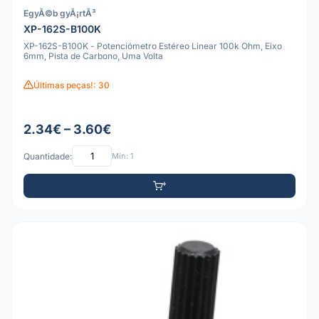
EgyÃ©b gyÃ¡rtÃ³
XP-162S-B100K
XP-162S-B100K - Potenciómetro Estéreo Linear 100k Ohm, Eixo
6mm, Pista de Carbono, Uma Volta
Últimas peças!: 30
2.34€ – 3.60€
Quantidade:
Mín: 1