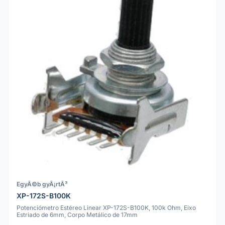
EgyÃ©b gyÃ¡rtÃ³
XP-172S-B100K
Potenciómetro Estéreo Linear XP-172S-B100K, 100k Ohm, Eixo
Estriado de 6mm, Corpo Metálico de 17mm