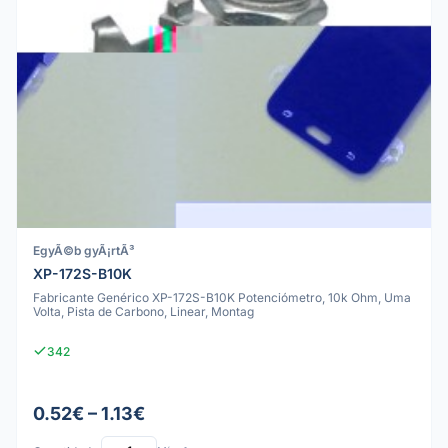
EgyÃ©b gyÃ¡rtÃ³
XP-172S-B10K
Fabricante Genérico XP-172S-B10K Potenciómetro, 10k Ohm, Uma
Volta, Pista de Carbono, Linear, Montag
342
0.52€ – 1.13€