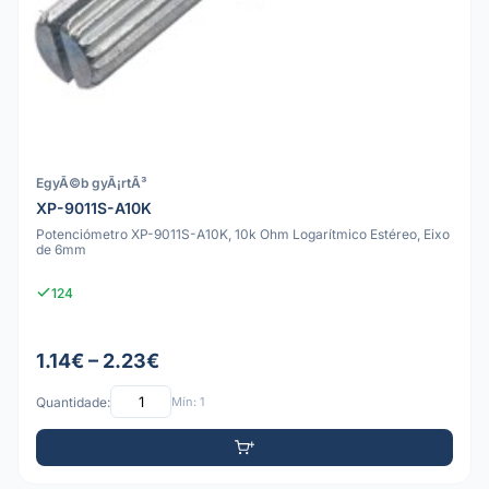
EgyÃ©b gyÃ¡rtÃ³
XP-9011S-A10K
Potenciómetro XP-9011S-A10K, 10k Ohm Logarítmico Estéreo, Eixo
de 6mm
124
1.14€ – 2.23€
Quantidade:
Mín: 1