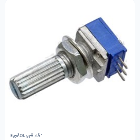
EgyÃ©b gyÃ¡rtÃ³