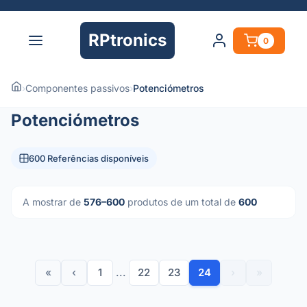
RPtronics
0
›
Componentes passivos
›
Potenciómetros
Potenciómetros
600 Referências disponíveis
A mostrar de
576–600
produtos de um total de
600
«
‹
1
...
22
23
24
›
»