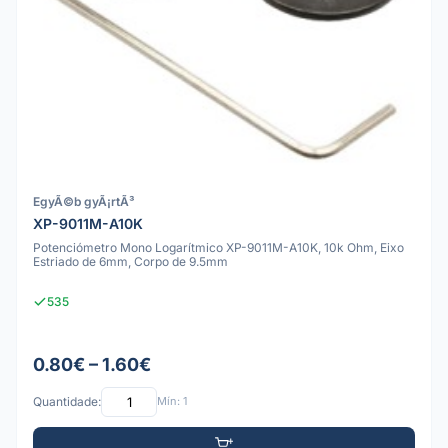
EgyÃ©b gyÃ¡rtÃ³
XP-9011M-A10K
Potenciómetro Mono Logarítmico XP-9011M-A10K, 10k Ohm, Eixo
Estriado de 6mm, Corpo de 9.5mm
535
0.80€ – 1.60€
Quantidade:
Mín: 1