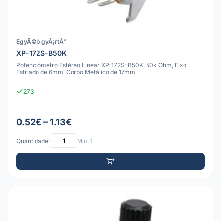
EgyÃ©b gyÃ¡rtÃ³
XP-172S-B50K
Potenciómetro Estéreo Linear XP-172S-B50K, 50k Ohm, Eixo
Estriado de 6mm, Corpo Metálico de 17mm
273
0.52€ – 1.13€
Quantidade:
Mín: 1