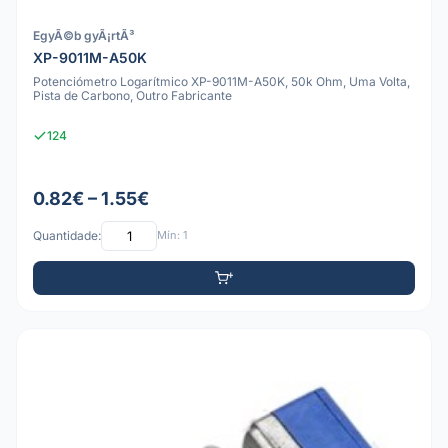
EgyÃ©b gyÃ¡rtÃ³
XP-9011M-A50K
Potenciómetro Logarítmico XP-9011M-A50K, 50k Ohm, Uma Volta,
Pista de Carbono, Outro Fabricante
124
0.82€ – 1.55€
Quantidade:
Mín: 1