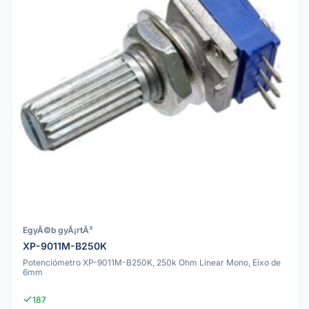
EgyÃ©b gyÃ¡rtÃ³
XP-9011M-B250K
Potenciómetro XP-9011M-B250K, 250k Ohm Linear Mono, Eixo de
6mm
187