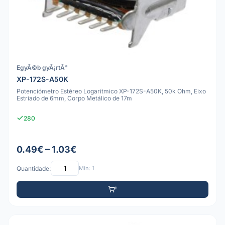
EgyÃ©b gyÃ¡rtÃ³
XP-172S-A50K
Potenciómetro Estéreo Logarítmico XP-172S-A50K, 50k Ohm, Eixo
Estriado de 6mm, Corpo Metálico de 17m
280
0.49€ – 1.03€
Quantidade:
Mín: 1