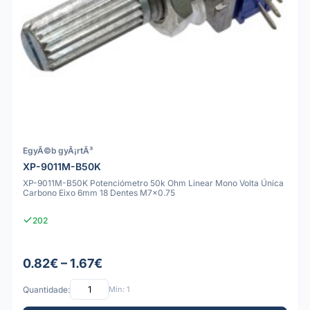
EgyÃ©b gyÃ¡rtÃ³
XP-9011M-B50K
XP-9011M-B50K Potenciómetro 50k Ohm Linear Mono Volta Única
Carbono Eixo 6mm 18 Dentes M7x0.75
202
0.82€ – 1.67€
Quantidade:
Mín: 1