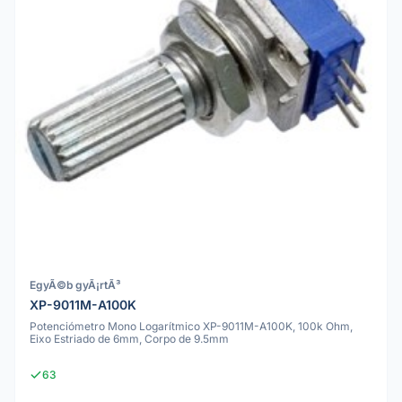
EgyÃ©b gyÃ¡rtÃ³
XP-9011M-A100K
Potenciómetro Mono Logarítmico XP-9011M-A100K, 100k Ohm,
Eixo Estriado de 6mm, Corpo de 9.5mm
63