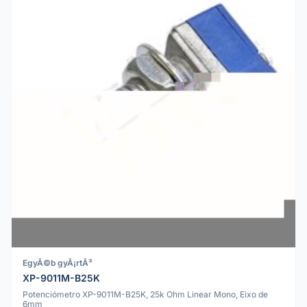
EgyÃ©b gyÃ¡rtÃ³
XP-9011M-B25K
Potenciómetro XP-9011M-B25K, 25k Ohm Linear Mono, Eixo de
6mm