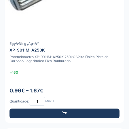
EgyÃ©b gyÃ¡rtÃ³
XP-9011M-A250K
Potenciómetro XP-9011M-A250K 250kΩ Volta Única Pista de
Carbono Logarítmico Eixo Ranhurado
60
0.96€ – 1.67€
Quantidade:
Mín: 1