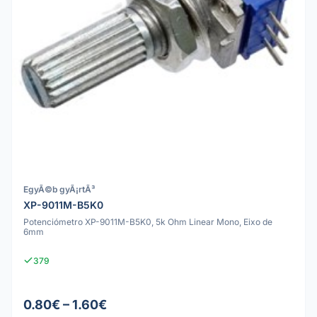
EgyÃ©b gyÃ¡rtÃ³
XP-9011M-B5K0
Potenciómetro XP-9011M-B5K0, 5k Ohm Linear Mono, Eixo de
6mm
379
0.80€ – 1.60€