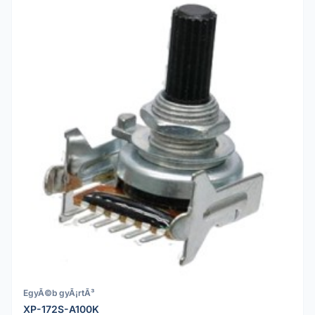
EgyÃ©b gyÃ¡rtÃ³
XP-172S-A100K