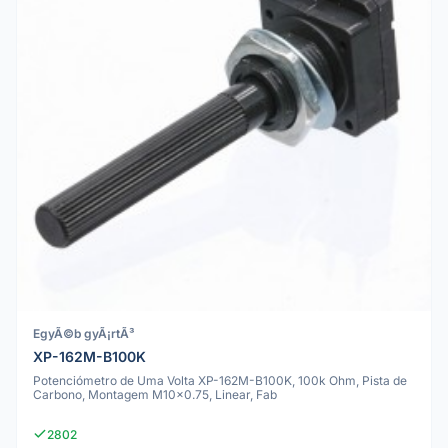
EgyÃ©b gyÃ¡rtÃ³
XP-162M-B100K
Potenciómetro de Uma Volta XP-162M-B100K, 100k Ohm, Pista de
Carbono, Montagem M10x0.75, Linear, Fab
2802