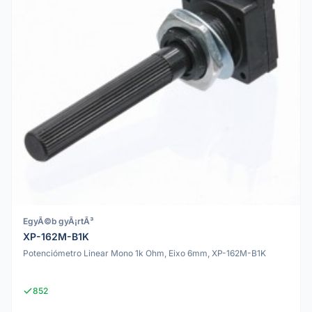
EgyÃ©b gyÃ¡rtÃ³
XP-162M-B1K
Potenciómetro Linear Mono 1k Ohm, Eixo 6mm, XP-162M-B1K
852