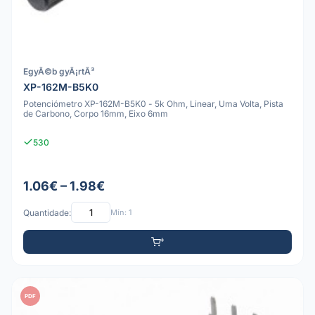
EgyÃ©b gyÃ¡rtÃ³
XP-162M-B5K0
Potenciómetro XP-162M-B5K0 - 5k Ohm, Linear, Uma Volta, Pista
de Carbono, Corpo 16mm, Eixo 6mm
530
1.06€ – 1.98€
Quantidade:
Mín: 1
PDF