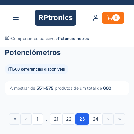
RPtronics
0
›
Componentes passivos
›
Potenciómetros
Potenciómetros
600 Referências disponíveis
A mostrar de
551–575
produtos de um total de
600
«
‹
1
...
21
22
23
24
›
»