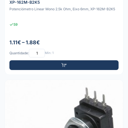
XP-162M-B2K5
Potenciómetro Linear Mono 2.5k Ohm, Eixo 6mm, XP-162M-B2K5
59
1.11€ – 1.88€
Quantidade:
Mín: 1