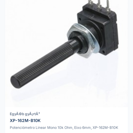
EgyÃ©b gyÃ¡rtÃ³
XP-162M-B10K
Potenciómetro Linear Mono 10k Ohm, Eixo 6mm, XP-162M-B10K