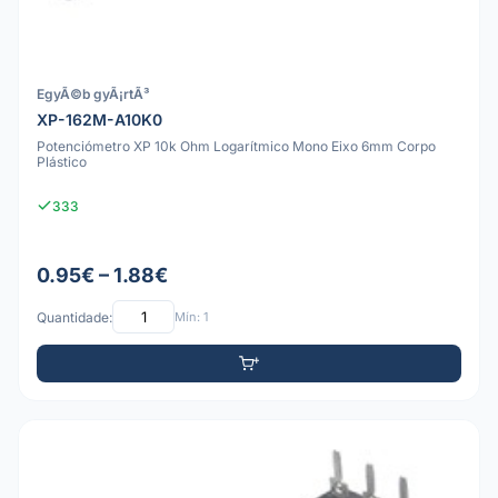
EgyÃ©b gyÃ¡rtÃ³
XP-162M-A10K0
Potenciómetro XP 10k Ohm Logarítmico Mono Eixo 6mm Corpo
Plástico
333
0.95€ – 1.88€
Quantidade:
Mín: 1