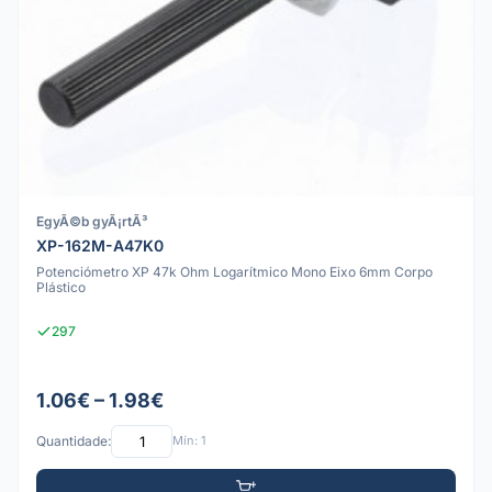
EgyÃ©b gyÃ¡rtÃ³
XP-162M-A47K0
Potenciómetro XP 47k Ohm Logarítmico Mono Eixo 6mm Corpo
Plástico
297
1.06€ – 1.98€
Quantidade:
Mín: 1