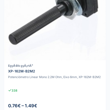
EgyÃ©b gyÃ¡rtÃ³
XP-162M-B2M2
Potenciómetro Linear Mono 2.2M Ohm, Eixo 6mm, XP-162M-B2M2
338
0.76€ – 1.49€