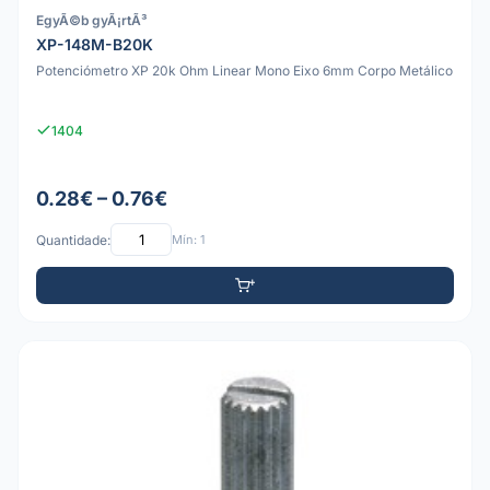
EgyÃ©b gyÃ¡rtÃ³
XP-148M-B20K
Potenciómetro XP 20k Ohm Linear Mono Eixo 6mm Corpo Metálico
1404
0.28€ – 0.76€
Quantidade:
Mín: 1