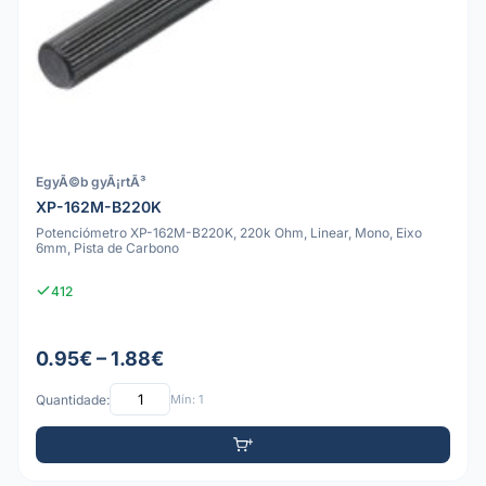
EgyÃ©b gyÃ¡rtÃ³
XP-162M-B220K
Potenciómetro XP-162M-B220K, 220k Ohm, Linear, Mono, Eixo
6mm, Pista de Carbono
412
0.95€ – 1.88€
Quantidade:
Mín: 1