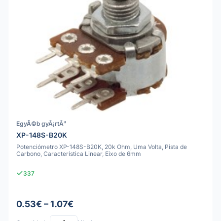
EgyÃ©b gyÃ¡rtÃ³
XP-148S-B20K
Potenciómetro XP-148S-B20K, 20k Ohm, Uma Volta, Pista de
Carbono, Característica Linear, Eixo de 6mm
337
0.53€ – 1.07€