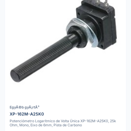
EgyÃ©b gyÃ¡rtÃ³
XP-162M-A25K0
Potenciómetro Logarítmico de Volta Única XP-162M-A25K0, 25k
Ohm, Mono, Eixo de 6mm, Pista de Carbono