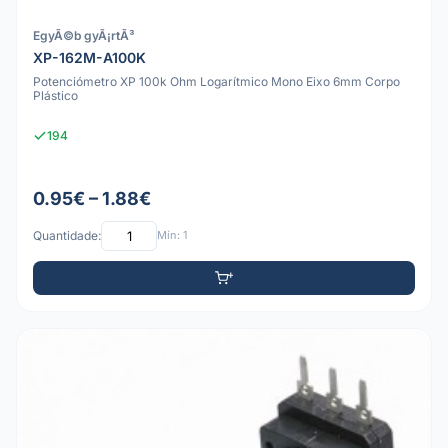
EgyÃ©b gyÃ¡rtÃ³
XP-162M-A100K
Potenciómetro XP 100k Ohm Logarítmico Mono Eixo 6mm Corpo
Plástico
194
0.95€ – 1.88€
Quantidade:
Mín: 1