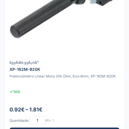
EgyÃ©b gyÃ¡rtÃ³
XP-162M-B20K
Potenciómetro Linear Mono 20k Ohm, Eixo 6mm, XP-162M-B20K
500
0.92€ – 1.81€
Quantidade:
Mín: 1