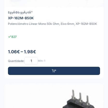
EgyÃ©b gyÃ¡rtÃ³
XP-162M-B50K
Potenciómetro Linear Mono 50k Ohm, Eixo 6mm, XP-162M-B50K
827
1.06€ – 1.98€
Quantidade:
Mín: 1