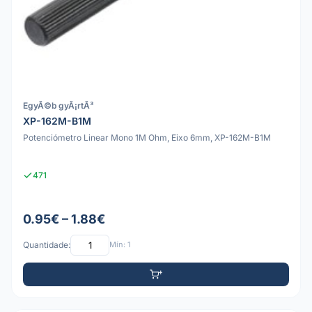
EgyÃ©b gyÃ¡rtÃ³
XP-162M-B1M
Potenciómetro Linear Mono 1M Ohm, Eixo 6mm, XP-162M-B1M
471
0.95€ – 1.88€
Quantidade:
Mín: 1