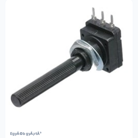
EgyÃ©b gyÃ¡rtÃ³