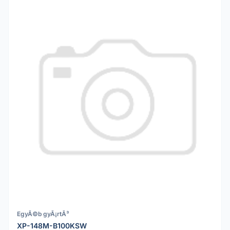
EgyÃ©b gyÃ¡rtÃ³
XP-148M-B100KSW