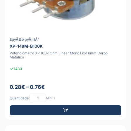
EgyÃ©b gyÃ¡rtÃ³
XP-148M-B100K
Potenciómetro XP 100k Ohm Linear Mono Eixo 6mm Corpo
Metálico
1433
0.28€ – 0.76€
Quantidade:
Mín: 1