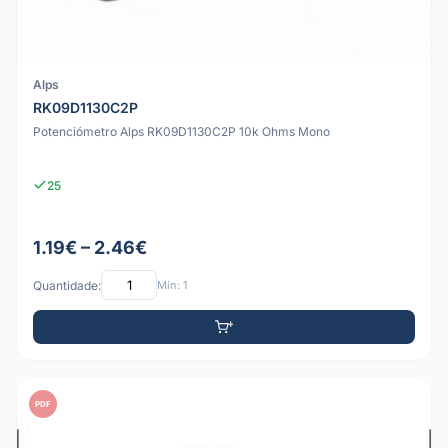
Alps
RK09D1130C2P
Potenciómetro Alps RK09D1130C2P 10k Ohms Mono
25
1.19€ – 2.46€
Quantidade:
Mín: 1
PDF