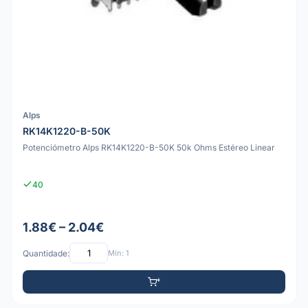
Alps
RK14K1220-B-50K
Potenciómetro Alps RK14K1220-B-50K 50k Ohms Estéreo Linear
40
1.88€ – 2.04€
Quantidade:
Mín: 1