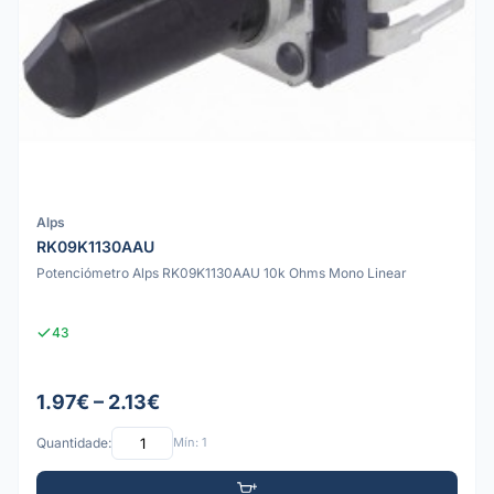
Alps
RK09K1130AAU
Potenciómetro Alps RK09K1130AAU 10k Ohms Mono Linear
43
1.97€ – 2.13€
Quantidade:
Mín: 1