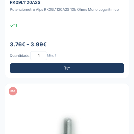
RK09L1120A2S
Potenciómetro Alps RK09L1120A2S 10k Ohms Mono Logarítmico
11
3.76€ – 3.99€
Quantidade:
Mín: 1
PDF