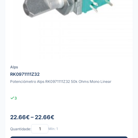
Alps
RK0971111Z32
Potenciómetro Alps RK0971111Z32 50k Ohms Mono Linear
3
22.66€ – 22.66€
Quantidade:
Mín: 1