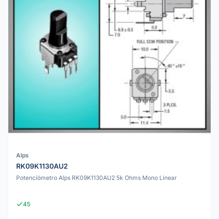
Alps
RK09K1130AU2
Potenciómetro Alps RK09K1130AU2 5k Ohms Mono Linear
45