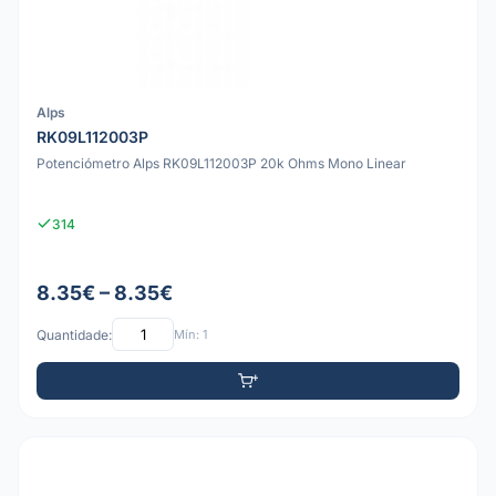
Alps
RK09L112003P
Potenciómetro Alps RK09L112003P 20k Ohms Mono Linear
314
8.35€ – 8.35€
Quantidade:
Mín: 1