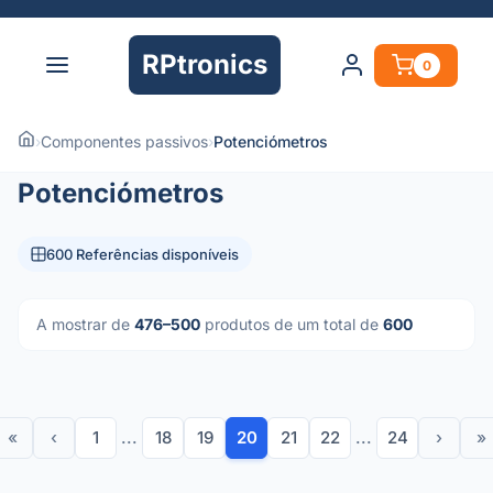
RPtronics
0
›
Componentes passivos
›
Potenciómetros
Potenciómetros
600 Referências disponíveis
A mostrar de
476–500
produtos de um total de
600
«
‹
1
...
18
19
20
21
22
...
24
›
»