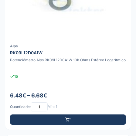
Alps
RK09L12D0A1W
Potenciómetro Alps RK09L12D0A1W 10k Ohms Estéreo Logarítmico
15
6.48€ – 6.68€
Quantidade:
Mín: 1