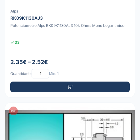
Alps
RK09K1130AJ3
Potenciómetro Alps RK09K1130AJ3 10k Ohms Mono Logarítmico
33
2.35€ – 2.52€
Quantidade:
Mín: 1
PDF