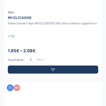
Alps
RK12L123000E
Potenciómetro Alps RK12L123000E 50k Ohms Estéreo Logarítmico
22
1.85€ – 2.08€
Quantidade:
Mín: 1
PDF