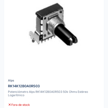
Alps
RK14K12B0A0R503
Potenciómetro Alps RK14K12B0A0R503 50k Ohms Estéreo
Logarítmico
Fora de stock