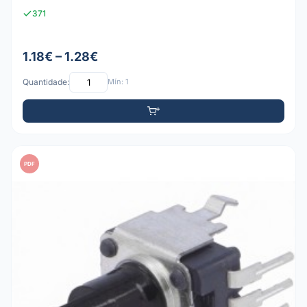
371
1.18€ – 1.28€
Quantidade:
Mín: 1
PDF