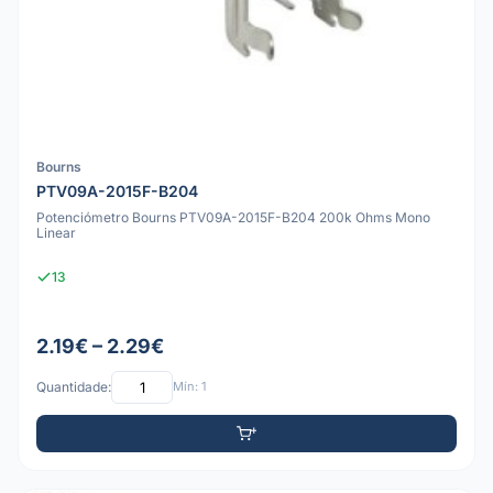
Bourns
PTV09A-2015F-B204
Potenciómetro Bourns PTV09A-2015F-B204 200k Ohms Mono
Linear
13
2.19€ – 2.29€
Quantidade:
Mín: 1