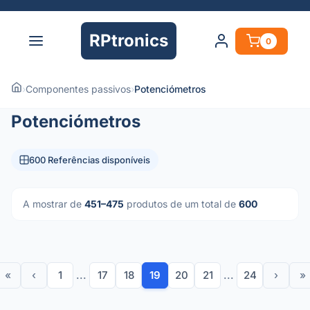
RPtronics
0
›
Componentes passivos
›
Potenciómetros
Potenciómetros
600 Referências disponíveis
A mostrar de
451–475
produtos de um total de
600
«
‹
1
...
17
18
19
20
21
...
24
›
»