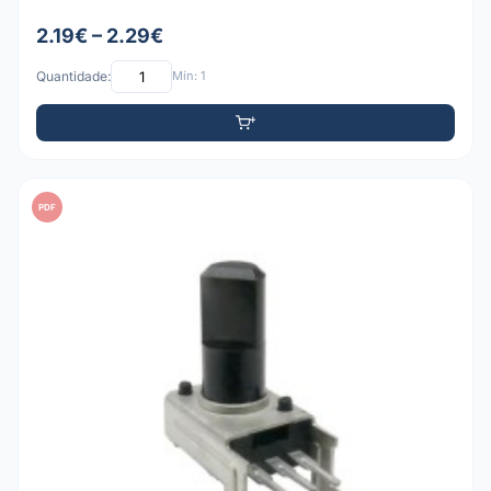
2.19€ – 2.29€
Quantidade:
Mín: 1
PDF