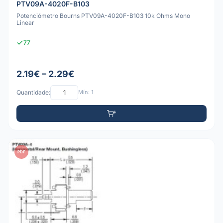
PTV09A-4020F-B103
Potenciómetro Bourns PTV09A-4020F-B103 10k Ohms Mono
Linear
77
2.19€ – 2.29€
Quantidade:
Mín: 1
PDF