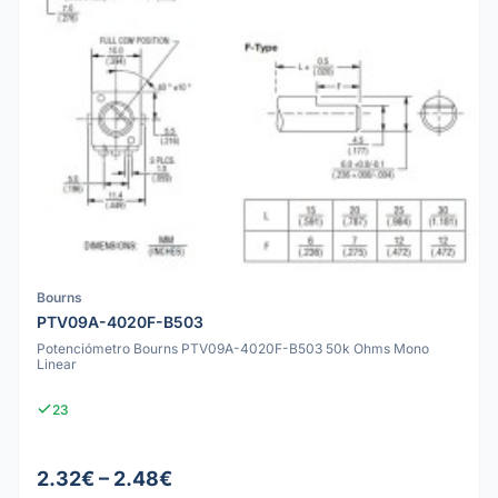
Bourns
PTV09A-4020F-B503
Potenciómetro Bourns PTV09A-4020F-B503 50k Ohms Mono
Linear
23
2.32€ – 2.48€