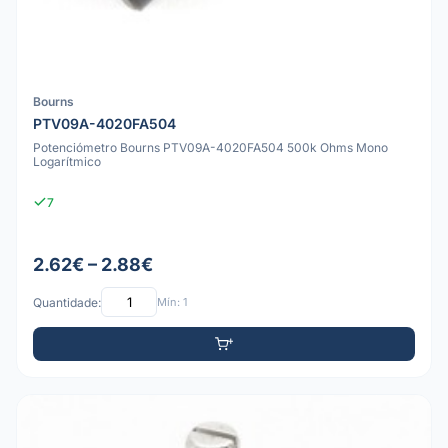
Bourns
PTV09A-4020FA504
Potenciómetro Bourns PTV09A-4020FA504 500k Ohms Mono
Logarítmico
7
2.62€ – 2.88€
Quantidade:
Mín: 1