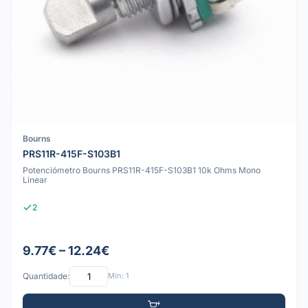
Bourns
PRS11R-415F-S103B1
Potenciómetro Bourns PRS11R-415F-S103B1 10k Ohms Mono
Linear
2
9.77€ – 12.24€
Quantidade:
Mín: 1