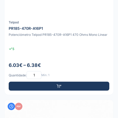
Telpod
PR185-470R-A16P1
Potenciómetro Telpod PR185-470R-A16P1 470 Ohms Mono Linear
5
6.03€ – 6.38€
Quantidade:
Mín: 1
PDF