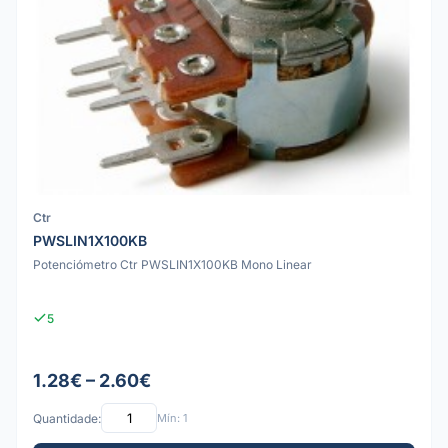
Ctr
PWSLIN1X100KB
Potenciómetro Ctr PWSLIN1X100KB Mono Linear
5
1.28€ – 2.60€
Quantidade:
Mín: 1