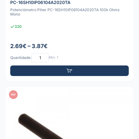
PC-16SH10IP06104A2020TA
Potenciómetro Piher PC-16SH10IP06104A2020TA 100k Ohms
Mono
320
2.69€ – 3.87€
Quantidade:
Mín: 1
PDF