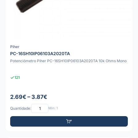
Piher
PC-16SH10IP06103A2020TA
Potenciómetro Piher PC-16SH10IP06103A2020TA 10k Ohms Mono
121
2.69€ – 3.87€
Quantidade:
Mín: 1