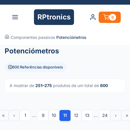
RPtronics
0
›
Componentes passivos
›
Potenciómetros
Potenciómetros
600 Referências disponíveis
A mostrar de
251–275
produtos de um total de
600
«
‹
1
...
9
10
11
12
13
...
24
›
»