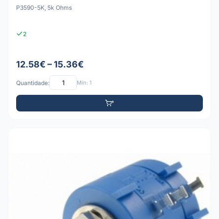
P3590-5K, 5k Ohms
2
12.58€ – 15.36€
Quantidade:
Mín: 1