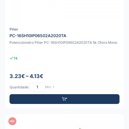
Piher
PC-16SH10IP06502A2020TA
Potenciómetro Piher PC-16SH10IP06502A2020TA 5k Ohms Mono
74
3.23€ – 4.13€
Quantidade:
Mín: 1
PDF