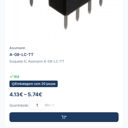
Assmann
A-08-LC-TT
Soquete IC Assmann A-08-LC-TT
168
Embalagem com 20 peças
4.13€ – 5.74€
Quantidade:
Mín: 1