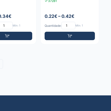
37281
 0.34€
0.22€ – 0.42€
Mín: 1
Quantidade:
Mín: 1