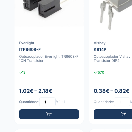
Everlight
Vishay
ITR9608-F
K814P
Optoacoplador Everlight ITR9608-F
Optoacoplador Vishay
1CH Transistor
Transistor DIP4
3
570
1.02€ – 2.18€
0.38€ – 0.82€
Quantidade:
Mín: 1
Quantidade:
M