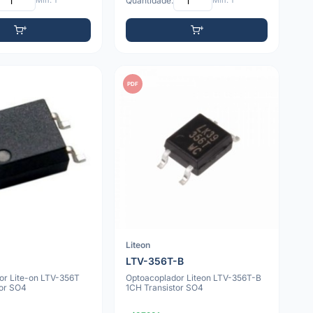
Mín: 1
Quantidade:
Mín: 1
PDF
Liteon
LTV-356T-B
or Lite-on LTV-356T
Optoacoplador Liteon LTV-356T-B
tor SO4
1CH Transistor SO4