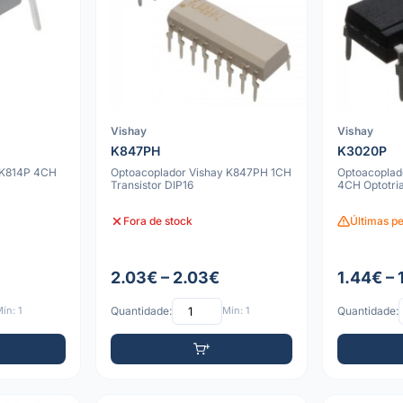
Vishay
Vishay
K847PH
K3020P
 K814P 4CH
Optoacoplador Vishay K847PH 1CH
Optoacoplad
Transistor DIP16
4CH Optotri
Fora de stock
Últimas p
2.03€ – 2.03€
1.44€ – 
ín: 1
Quantidade:
Mín: 1
Quantidade: