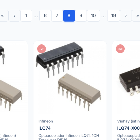
«
‹
1
...
6
7
8
9
10
...
19
›
»
PDF
PDF
Infineon
Vishay (infi
ILQ74
ILQ74-X0
infineon)
Optoacoplador Infineon ILQ74 1CH
Optoacoplado
DIP16
Transistor DIP16
ILQ74-X009-