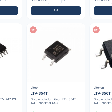
ín: 1
Quantidade:
Mín: 1
Quantidade:
PDF
PDF
Liteon
Lite-on
LTV-354T
LTV-356T
 LTV-247 1CH
Optoacoplador Liteon LTV-354T
Optoacoplad
1CH Transistor SO4
1CH Transis