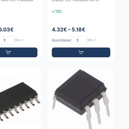
122
 6.03€
4.32€ – 5.18€
Mín: 1
Quantidade:
Mín: 1