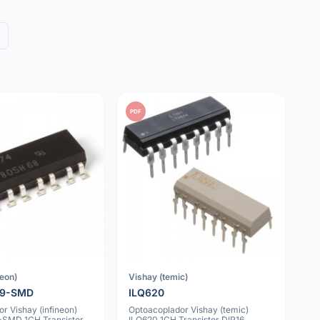
PDF
neon)
Vishay (temic)
09-SMD
ILQ620
r Vishay (infineon)
Optoacoplador Vishay (temic)
SMD 1CH Transistor
ILQ620 1CH Transistor DIP16