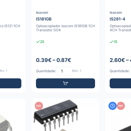
Isocom
Isocom
IS181GB
IS281-4
cs IS121 1CH
Optoacoplador Isocom IS181GB 1CH
Optoacoplad
Transistor SO4
4CH Transis
25
15
0.39€ – 0.87€
2.60€ –
ín: 1
Quantidade:
Mín: 1
Quantidade:
PDF
PDF