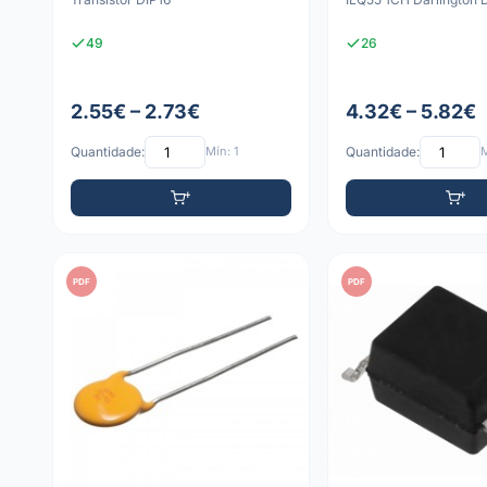
49
26
2.55€ – 2.73€
4.32€ – 5.82€
Quantidade:
Mín: 1
Quantidade:
M
PDF
PDF