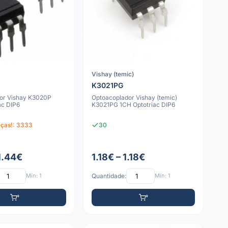
Vishay (temic)
K3021PG
or Vishay K3020P
Optoacoplador Vishay (temic)
ac DIP6
K3021PG 1CH Optotriac DIP6
eças!: 3333
30
1.44€
1.18€ – 1.18€
Mín: 1
Quantidade:
Mín: 1