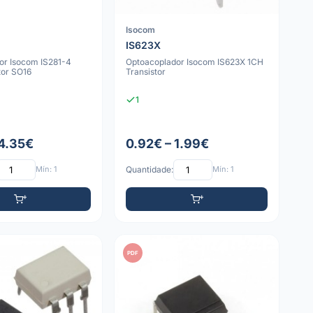
Isocom
IS623X
or Isocom IS281-4
Optoacoplador Isocom IS623X 1CH
tor SO16
Transistor
1
 4.35€
0.92€ – 1.99€
Mín: 1
Quantidade:
Mín: 1
PDF