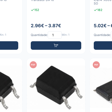
SO
152
182
2.96€ – 3.87€
5.02€ –
ín: 1
Quantidade:
Mín: 1
Quantidade:
PDF
PDF