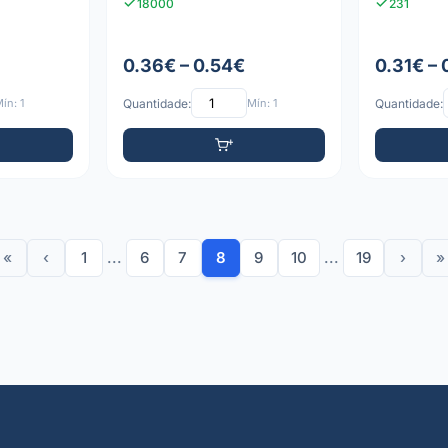
18000
231
0.36€ – 0.54€
0.31€ –
ín: 1
Quantidade:
Mín: 1
Quantidade:
«
‹
1
...
6
7
8
9
10
...
19
›
»