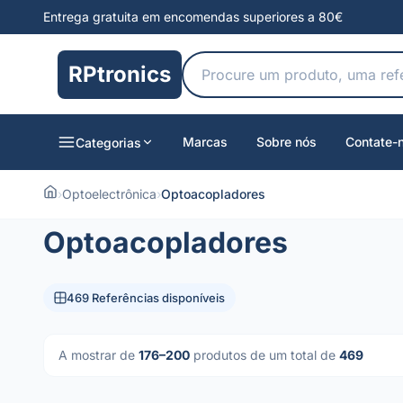
Entrega gratuita em encomendas superiores a 80€
RPtronics
Marcas
Sobre nós
Contate-
Categorias
›
Optoelectrônica
›
Optoacopladores
Optoacopladores
469 Referências disponíveis
A mostrar de
176–200
produtos de um total de
469