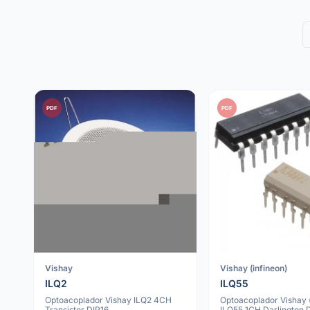
PDF
PDF
Vishay
Vishay (infineon)
ILQ2
ILQ55
Optoacoplador Vishay ILQ2 4CH
Optoacoplador Vishay (
Transistor DIP16
ILQ55 1CH Darlington 