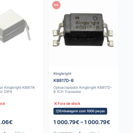
PDF
Kingbright
KB817D-B
or Kingbright KB817A
Optoacoplador Kingbright KB817D-
or DIP4
B 1CH Transistor
tock
Fora de stock
Embalagem com 1000 peças
1.06€
1 000.79€ – 1 000.79€