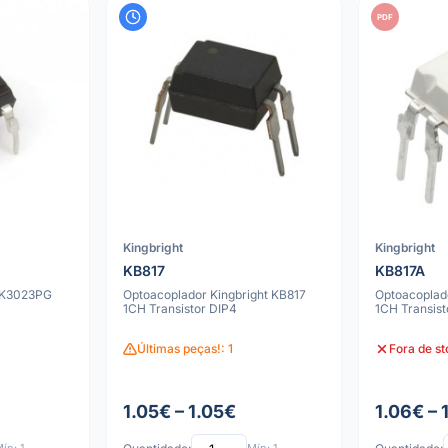
PDF
Kingbright
Kingbright
KB817
KB817A
 K3023PG
Optoacoplador Kingbright KB817
Optoacoplad
1CH Transistor DIP4
1CH Transist
Últimas peças!: 1
Fora de s
1.05€ – 1.05€
1.06€ – 