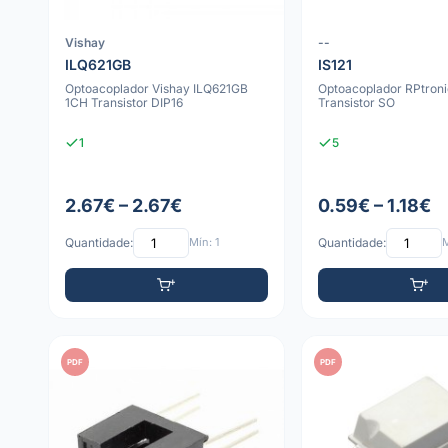
Vishay
--
ILQ621GB
IS121
Optoacoplador Vishay ILQ621GB
Optoacoplador RPtroni
1CH Transistor DIP16
Transistor SO
1
5
2.67€ – 2.67€
0.59€ – 1.18€
Quantidade:
Mín: 1
Quantidade:
M
PDF
PDF