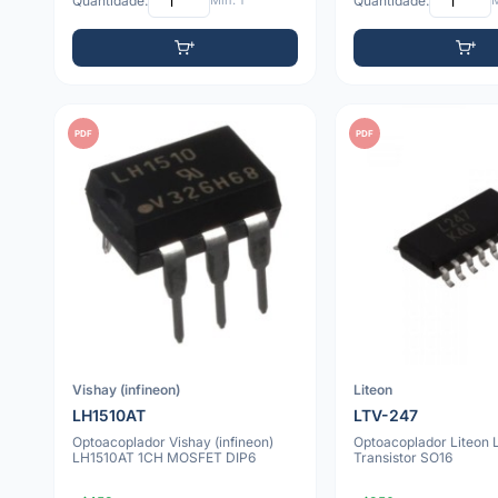
Quantidade:
Mín: 1
Quantidade:
M
PDF
PDF
Vishay (infineon)
Liteon
LH1510AT
LTV-247
Optoacoplador Vishay (infineon)
Optoacoplador Liteon
LH1510AT 1CH MOSFET DIP6
Transistor SO16