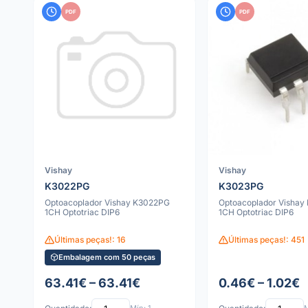
PDF
PDF
Vishay
Vishay
K3022PG
K3023PG
Optoacoplador Vishay K3022PG
Optoacoplador Vishay
1CH Optotriac DIP6
1CH Optotriac DIP6
Últimas peças!: 16
Últimas peças!: 451
Embalagem com 50 peças
63.41€ – 63.41€
0.46€ – 1.02€