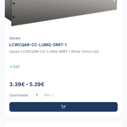
Osram
LCWCQAR-CC-LUMQ-5R8T-1
Osram LCWCQAR-CC-LUMQ-5R8T-1 White 3.1mm LED
337
3.39€ – 5.29€
Quantidade:
Mín: 1