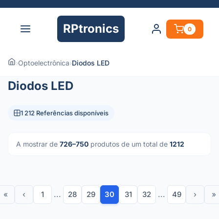
RPtronics
0
›
Optoelectrônica
›
Diodos LED
Diodos LED
1 212 Referências disponíveis
A mostrar de
726–750
produtos de um total de
1212
«
‹
1
...
28
29
30
31
32
...
49
›
»