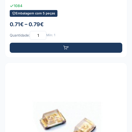
1084
Embalagem com 5 peças
0.71€ – 0.79€
Quantidade:
Mín: 1