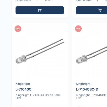
Quantidade:
Mín: 1
Quantidade:
M
PDF
PDF
Kingbright
Kingbright
L-7104GC
L-7104QBC-D
Kingbright L-7104GC Green 3mm
Kingbright L-7104QB
LED
LED