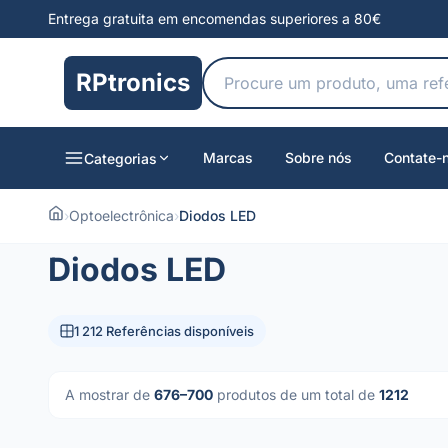
Entrega gratuita em encomendas superiores a 80€
RPtronics
Marcas
Sobre nós
Contate-
Categorias
›
Optoelectrônica
›
Diodos LED
Diodos LED
1 212 Referências disponíveis
A mostrar de
676–700
produtos de um total de
1212