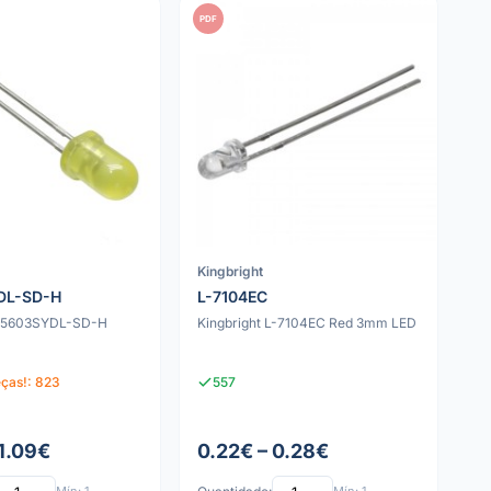
PDF
Kingbright
DL-SD-H
L-7104EC
L-5603SYDL-SD-H
Kingbright L-7104EC Red 3mm LED
eças!: 823
557
 1.09€
0.22€ – 0.28€