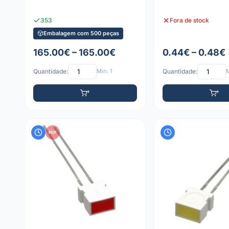
353
Fora de stock
Embalagem com 500 peças
165.00€ – 165.00€
0.44€ – 0.48€
Quantidade:
Mín: 1
Quantidade:
M
PDF