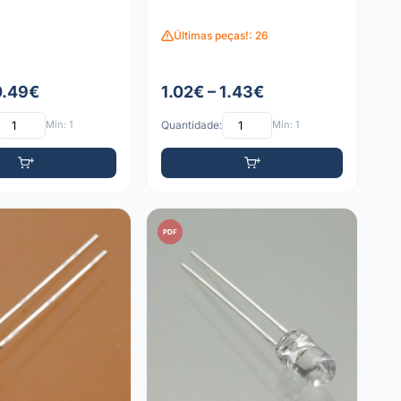
Últimas peças!: 26
0.49€
1.02€ – 1.43€
Mín: 1
Quantidade:
Mín: 1
PDF