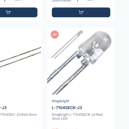
Mín: 1
Quantidade:
Mín: 1
PDF
Kingbright
C-J3
L-7104SECK-J3
L-7104SEC-J3 Red 3mm
Kingbright L-7104SECK-J3 Red
3mm LED