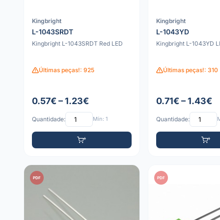
Kingbright
Kingbright
L-1043SRDT
L-1043YD
Kingbright L-1043SRDT Red LED
Kingbright L-1043YD 
Últimas peças!: 925
Últimas peças!: 310
0.57€ – 1.23€
0.71€ – 1.43€
Quantidade:
Mín: 1
Quantidade:
M
PDF
PDF