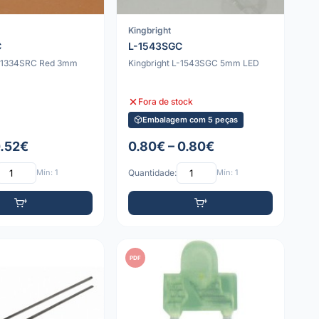
Kingbright
C
L-1543SGC
L-1334SRC Red 3mm
Kingbright L-1543SGC 5mm LED
Fora de stock
Embalagem com 5 peças
0.52€
0.80€ – 0.80€
Mín: 1
Quantidade:
Mín: 1
PDF