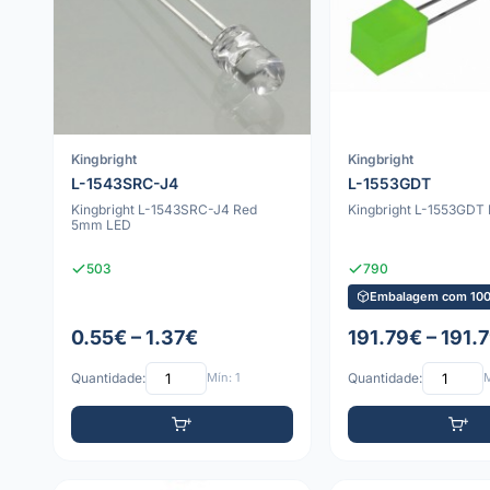
Kingbright
Kingbright
L-1543SRC-J4
L-1553GDT
Kingbright L-1543SRC-J4 Red
Kingbright L-1553GDT
5mm LED
503
790
Embalagem com 100
0.55€ – 1.37€
191.79€ – 191.
Quantidade:
Mín: 1
Quantidade:
M