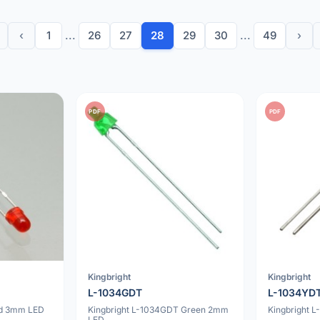
‹
1
...
26
27
28
29
30
...
49
›
PDF
PDF
Kingbright
Kingbright
L-1034GDT
L-1034YD
ed 3mm LED
Kingbright L-1034GDT Green 2mm
Kingbright 
LED