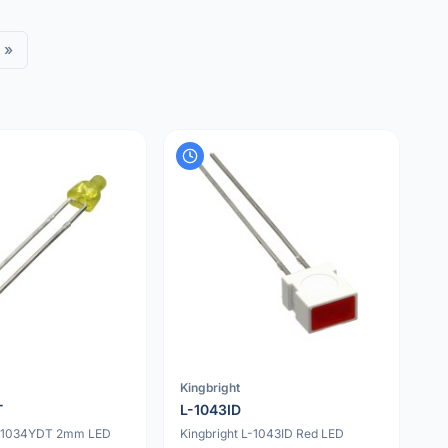
»
Kingbright
T
L-1043ID
L-1034YDT 2mm LED
Kingbright L-1043ID Red LED