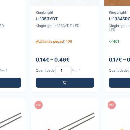
Kingbright
Kingbright
L-1053YDT
L-1334SR
LED
Kingbright L-1053YDT LED
Kingbright 
LED
Últimas peças!: 106
401
0.14€ – 0.46€
0.17€ – 
ín: 1
Quantidade:
Mín: 1
Quantidade:
PDF
PDF