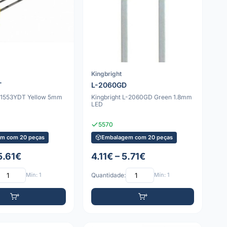
Kingbright
T
L-2060GD
L-1553YDT Yellow 5mm
Kingbright L-2060GD Green 1.8mm
LED
5570
m com 20 peças
Embalagem com 20 peças
5.61€
4.11€ – 5.71€
Mín: 1
Quantidade:
Mín: 1