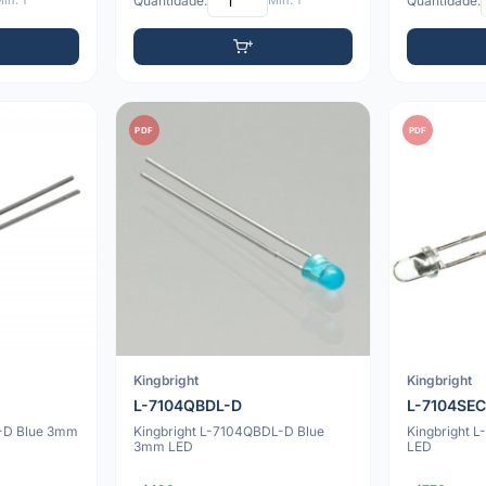
ín: 1
Quantidade:
Mín: 1
Quantidade:
PDF
PDF
Kingbright
Kingbright
L-7104QBDL-D
L-7104SE
C-D Blue 3mm
Kingbright L-7104QBDL-D Blue
Kingbright 
3mm LED
LED