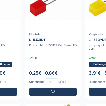
Kingbright
Kingbright
L-1553IDT
L-1553YD
 LED
Kingbright L-1553IDT Red 5mm LED
Kingbright 
LED
150
920
0 peças
Embalage
79€
0.25€ – 0.86€
3.91€ – 
ín: 1
Quantidade:
Mín: 1
Quantidade: