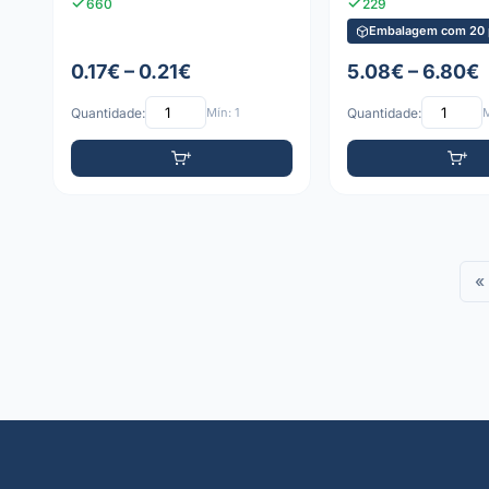
660
229
Embalagem com 20 
0.17€ – 0.21€
5.08€ – 6.80€
Quantidade:
Mín: 1
Quantidade:
M
«