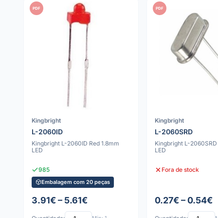
PDF
PDF
Kingbright
Kingbright
L-2060ID
L-2060SRD
Kingbright L-2060ID Red 1.8mm
Kingbright L-2060SRD
LED
LED
985
Fora de stock
Embalagem com 20 peças
3.91€ – 5.61€
0.27€ – 0.54€