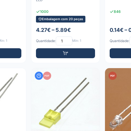
1000
846
Embalagem com 20 peças
4.27€ – 5.89€
0.14€ – 
ín: 1
Quantidade:
Mín: 1
Quantidade:
PDF
PDF