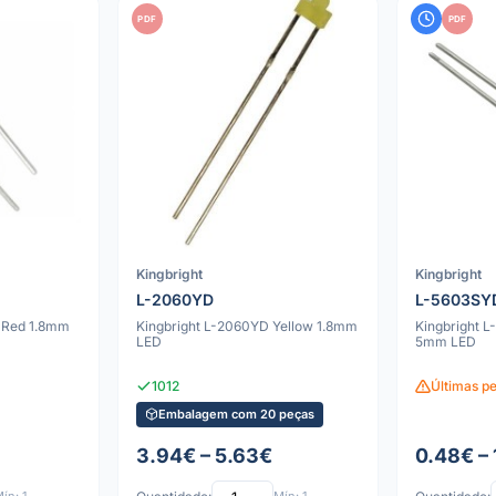
PDF
PDF
Kingbright
Kingbright
L-2060YD
L-5603SY
 Red 1.8mm
Kingbright L-2060YD Yellow 1.8mm
Kingbright 
LED
5mm LED
1012
Últimas p
Embalagem com 20 peças
3.94€ – 5.63€
0.48€ –