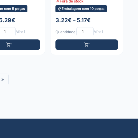
Fora de stock
m com 5 peças
Embalagem com 10 peças
 5.29€
3.22€ – 5.17€
Mín: 1
Quantidade:
Mín: 1
»