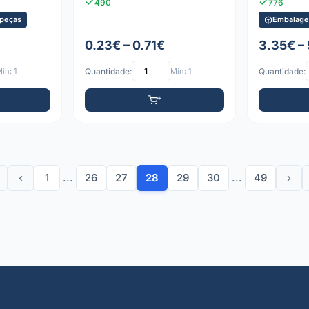
490
776
peças
Embalage
0.23€ – 0.71€
3.35€ –
ín: 1
Quantidade:
Mín: 1
Quantidade:
‹
1
...
26
27
28
29
30
...
49
›