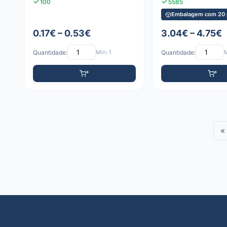
100
5585
Embalagem com 20 
0.17€ – 0.53€
3.04€ – 4.75€
Quantidade:
Mín: 1
Quantidade:
M
«