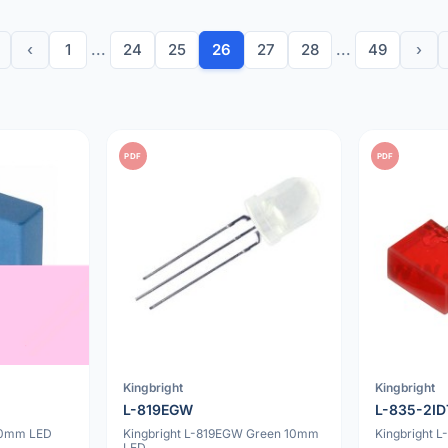
‹
1
...
24
25
26
27
28
...
49
›
PDF
PDF
Kingbright
Kingbright
L-819EGW
L-835-2ID
10mm LED
Kingbright L-819EGW Green 10mm
Kingbright 
LED