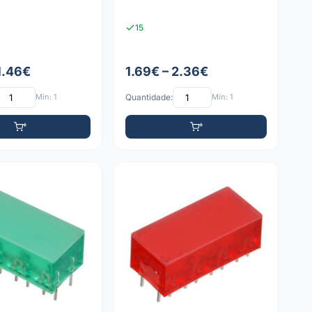
15
1.46€
1.69€ – 2.36€
Mín: 1
Quantidade:
Mín: 1