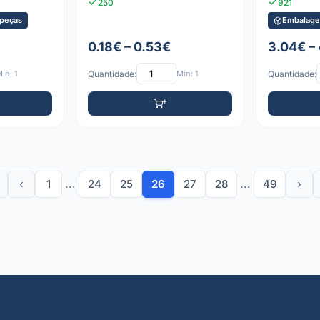
250
921
peças
Embalage
0.18€ – 0.53€
3.04€ –
ín: 1
Quantidade:
Mín: 1
Quantidade:
‹
1
...
24
25
26
27
28
...
49
›