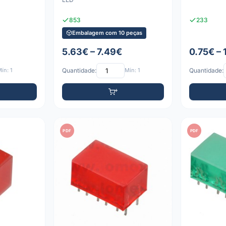
853
233
Embalagem com 10 peças
5.63€ – 7.49€
0.75€ – 
ín: 1
Quantidade:
Mín: 1
Quantidade:
PDF
PDF