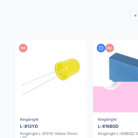
«
PDF
PDF
Kingbright
Kingbright
L-813YD
L-816BGD
Kingbright L-813YD Yellow 10mm
Kingbright L-816BGD 
LED