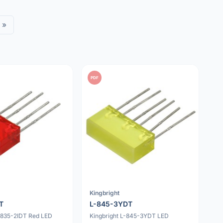
»
PDF
Kingbright
T
L-845-3YDT
L-835-2IDT Red LED
Kingbright L-845-3YDT LED