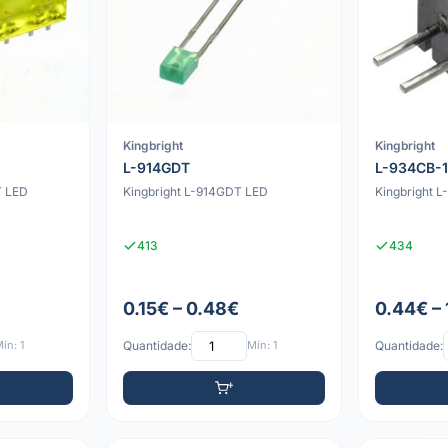
Kingbright
Kingbright
L-914GDT
L-934CB-
T LED
Kingbright L-914GDT LED
Kingbright 
413
434
0.15€ – 0.48€
0.44€ –
ín: 1
Quantidade:
Mín: 1
Quantidade: