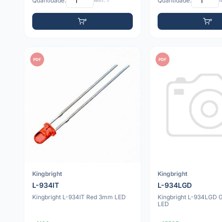
Quantidade:
Mín: 1
Quantidade:
M
PDF
PDF
Kingbright
Kingbright
L-934IT
L-934LGD
Kingbright L-934IT Red 3mm LED
Kingbright L-934LGD
LED