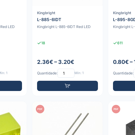
Kingbright
Kingbright
L-885-6IDT
L-895-8G
 Red LED
Kingbright L-885-6IDT Red LED
Kingbright 
18
611
2.36€ – 3.20€
0.80€ – 
ín: 1
Quantidade:
Mín: 1
Quantidade:
PDF
PDF