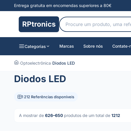
Entrega gratuita em encomendas superiores a 80€
RPtronics
Marcas
Sobre nós
Contate-
Categorias
›
Optoelectrônica
›
Diodos LED
Diodos LED
1 212 Referências disponíveis
A mostrar de
626–650
produtos de um total de
1212