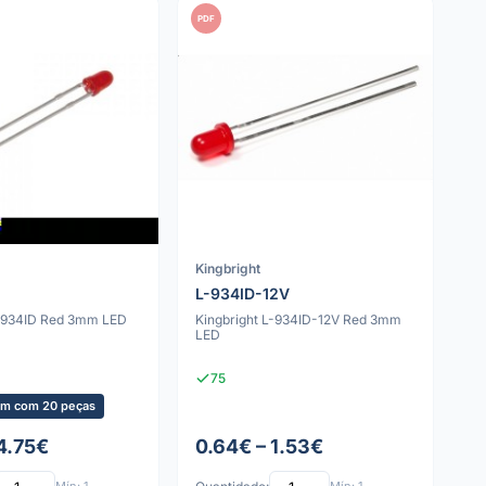
PDF
Kingbright
L-934ID-12V
L-934ID Red 3mm LED
Kingbright L-934ID-12V Red 3mm
LED
75
m com 20 peças
 4.75€
0.64€ – 1.53€