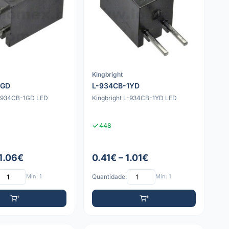
Kingbright
1GD
L-934CB-1YD
L-934CB-1GD LED
Kingbright L-934CB-1YD LED
448
 1.06€
0.41€ – 1.01€
Mín: 1
Quantidade:
Mín: 1