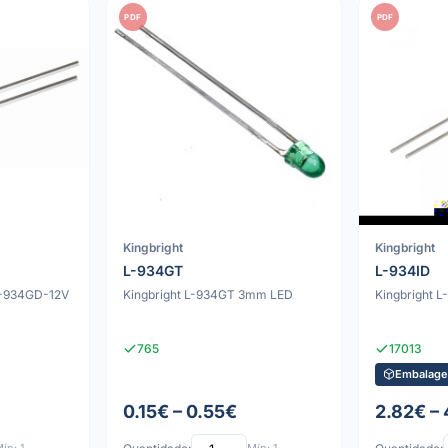
PDF
PDF
Kingbright
Kingbright
L-934GT
L-934ID
 L-934GD-12V
Kingbright L-934GT 3mm LED
Kingbright 
765
17013
Embalage
0.15€ – 0.55€
2.82€ –