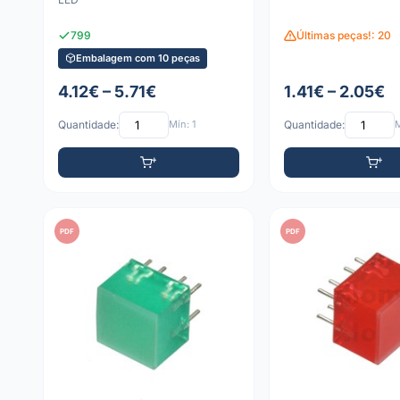
799
Últimas peças!: 20
Embalagem com 10 peças
4.12€ – 5.71€
1.41€ – 2.05€
Quantidade:
Mín: 1
Quantidade:
M
PDF
PDF