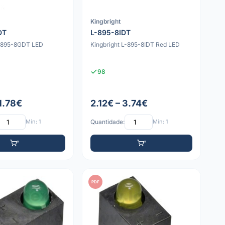
Kingbright
DT
L-895-8IDT
L-895-8GDT LED
Kingbright L-895-8IDT Red LED
98
1.78€
2.12€ – 3.74€
Mín: 1
Quantidade:
Mín: 1
PDF