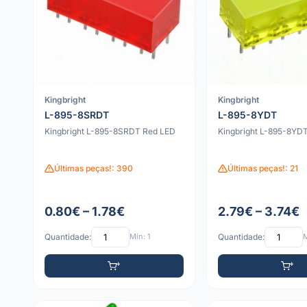
Kingbright
Kingbright
L-895-8SRDT
L-895-8YDT
Kingbright L-895-8SRDT Red LED
Kingbright L-895-8YD
Últimas peças!: 390
Últimas peças!: 21
0.80€ – 1.78€
2.79€ – 3.74€
Quantidade:
Mín: 1
Quantidade:
M