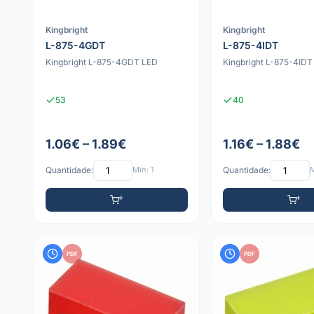
Kingbright
Kingbright
L-875-4GDT
L-875-4IDT
Kingbright L-875-4GDT LED
Kingbright L-875-4IDT
53
40
1.06€ – 1.89€
1.16€ – 1.88€
Quantidade:
Mín: 1
Quantidade:
M
PDF
PDF