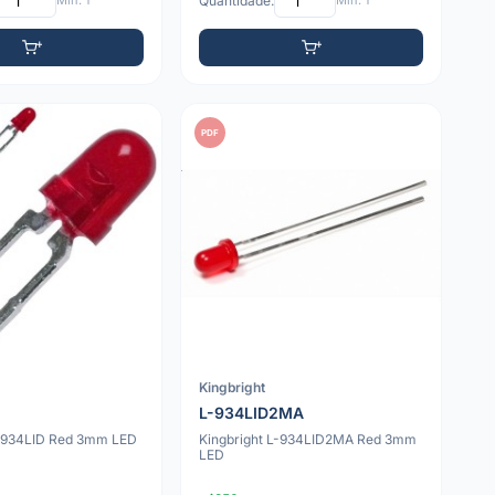
Mín: 1
Quantidade:
Mín: 1
PDF
Kingbright
L-934LID2MA
L-934LID Red 3mm LED
Kingbright L-934LID2MA Red 3mm
LED