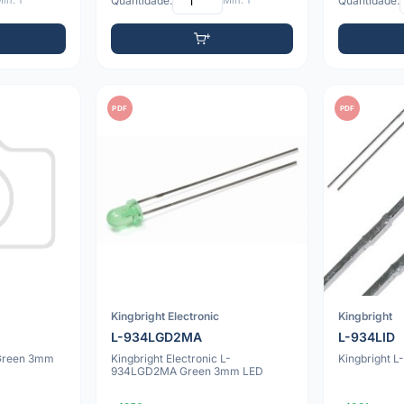
ín: 1
Quantidade:
Mín: 1
Quantidade:
PDF
PDF
Kingbright Electronic
Kingbright
L-934LGD2MA
L-934LID
 Green 3mm
Kingbright Electronic L-
Kingbright 
934LGD2MA Green 3mm LED