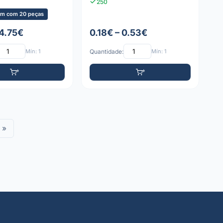
250
m com 20 peças
 4.75€
0.18€ – 0.53€
Mín: 1
Quantidade:
Mín: 1
»