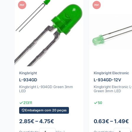
PDF
PDF
Kingbright
Kingbright Electronic
L-934GD
L-934GD-12V
Kingbright L-934GD Green 3mm
Kingbright Electronic
LED
Green 3mm LED
21311
50
Embalagem com 20 peças
2.85€ – 4.75€
0.63€ – 1.49€