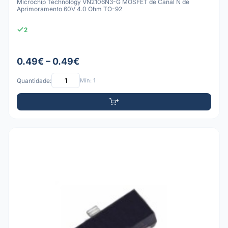
Microchip Technology VN2106N3-G MOSFET de Canal N de
Aprimoramento 60V 4.0 Ohm TO-92
2
0.49€ – 0.49€
Quantidade:
Mín: 1