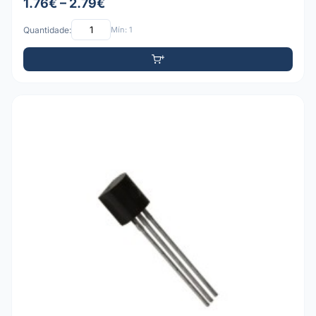
1.76€ – 2.79€
Quantidade:
Mín: 1