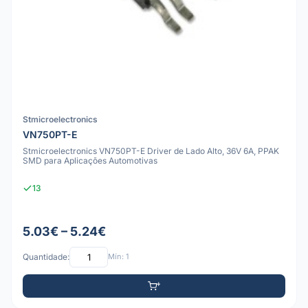
Stmicroelectronics
VN750PT-E
Stmicroelectronics VN750PT-E Driver de Lado Alto, 36V 6A, PPAK
SMD para Aplicações Automotivas
13
5.03€ – 5.24€
Quantidade:
Mín: 1