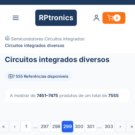
RPtronics
0
›
Semicondutores
›
Circuitos integrados
›
Circuitos integrados diversos
Circuitos integrados diversos
7 555 Referências disponíveis
A mostrar de
7451–7475
produtos de um total de
7555
«
‹
1
...
297
298
299
300
301
...
303
›
»