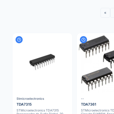
«
Stmicroelectronics
--
TDA7315
TDA7361
STMicroelectronics TDA7315
STMicroelectronics T
Processador de Áudio Digital, 20
Circuito FI NBFM, Enc