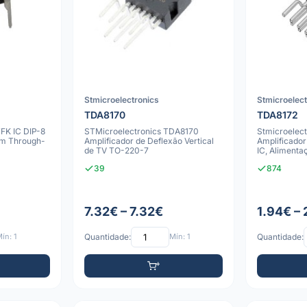
Stmicroelectronics
Stmicroelec
TDA8170
TDA8172
FK IC DIP-8
STMicroelectronics TDA8170
Stmicroelec
em Through-
Amplificador de Deflexão Vertical
Amplificador
de TV TO-220-7
IC, Alimenta
60V, Enca
39
874
7.32€ – 7.32€
1.94€ – 
ín: 1
Quantidade:
Mín: 1
Quantidade: