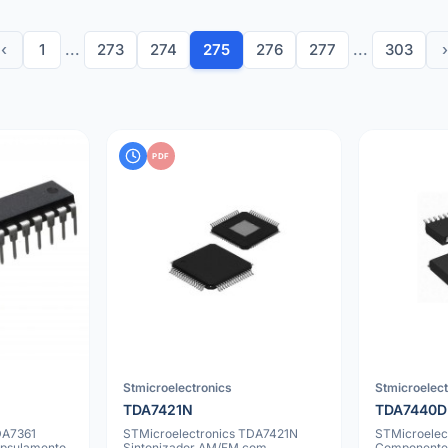
‹
1
...
273
274
275
276
277
...
303
›
PDF
Stmicroelectronics
Stmicroelec
TDA7421N
TDA7440D
DA7361
STMicroelectronics TDA7421N
STMicroele
apsulamento
Sintonizador AM/FM com
Componente