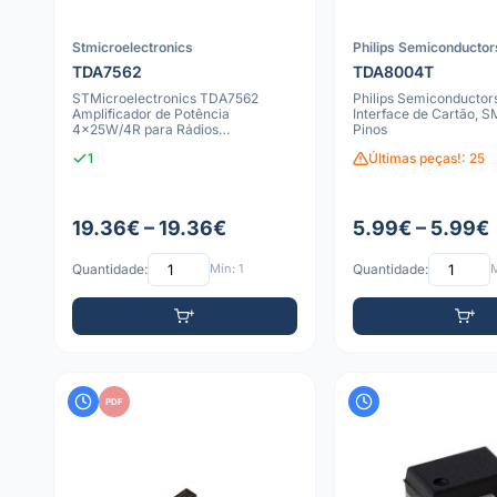
Stmicroelectronics
Philips Semiconductor
TDA7562
TDA8004T
STMicroelectronics TDA7562
Philips Semiconducto
Amplificador de Potência
Interface de Cartão, 
4x25W/4R para Rádios
Pinos
Automotivos, 27 Pinos
1
Últimas peças!: 25
19.36€ – 19.36€
5.99€ – 5.99€
Quantidade:
Mín: 1
Quantidade:
M
PDF