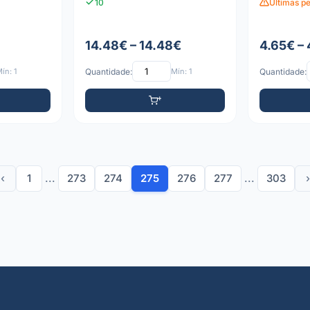
10
Últimas pe
14.48€ – 14.48€
4.65€ –
ín: 1
Quantidade:
Mín: 1
Quantidade:
‹
1
...
273
274
275
276
277
...
303
›