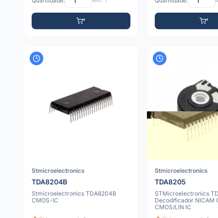
Quantidade:
Mín: 1
Quantidade:
M
Stmicroelectronics
Stmicroelectronics
TDA8204B
TDA8205
Stmicroelectronics TDA8204B
STMicroelectronics T
CMOS-IC
Decodificador NICAM
CMOS/LIN IC