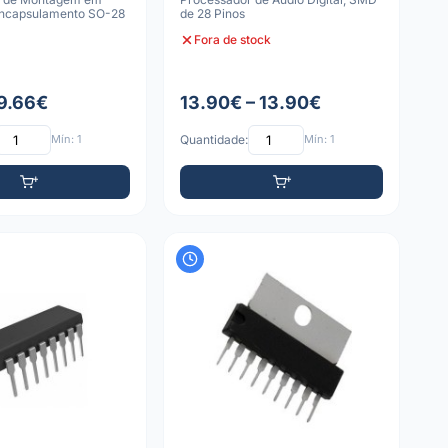
 Encapsulamento SO-28
de 28 Pinos
Fora de stock
 9.66€
13.90€ – 13.90€
Mín: 1
Quantidade:
Mín: 1