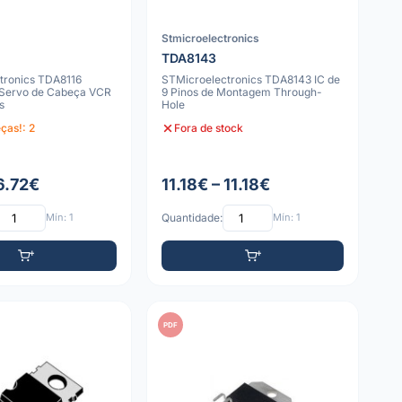
Stmicroelectronics
TDA8143
tronics TDA8116
STMicroelectronics TDA8143 IC de
 Servo de Cabeça VCR
9 Pinos de Montagem Through-
s
Hole
ças!: 2
Fora de stock
6.72€
11.18€ – 11.18€
Mín: 1
Quantidade:
Mín: 1
PDF