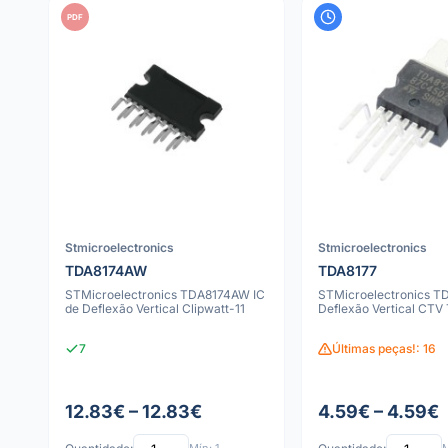
PDF
Stmicroelectronics
Stmicroelectronics
TDA8174AW
TDA8177
STMicroelectronics TDA8174AW IC
STMicroelectronics TD
de Deflexão Vertical Clipwatt-11
Deflexão Vertical CTV
7
Últimas peças!: 16
12.83€ – 12.83€
4.59€ – 4.59€