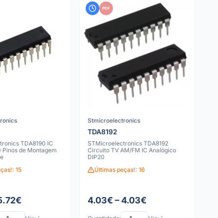
PDF
tronics
Stmicroelectronics
TDA8192
tronics TDA8190 IC
STMicroelectronics TDA8192
0 Pinos de Montagem
Circuito TV AM/FM IC Analógico
le
DIP20
ças!: 15
Últimas peças!: 16
5.72€
4.03€ – 4.03€