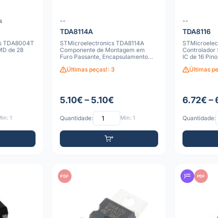
s
--
--
TDA8114A
TDA8116
rs TDA8004T
STMicroelectronics TDA8114A
STMicroelec
SMD de 28
Componente de Montagem em
Controlador
Furo Passante, Encapsulamento
IC de 16 Pino
DIP-20
Últimas peças!: 3
Últimas pe
5.10€ – 5.10€
6.72€ – 
ín: 1
Quantidade:
Mín: 1
Quantidade:
PDF
PDF