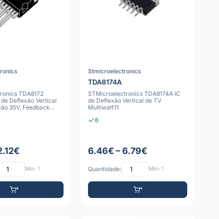
tronics
Stmicroelectronics
TDA8174A
tronics TDA8172
STMicroelectronics TDA8174A IC
 de Deflexão Vertical
de Deflexão Vertical de TV
ção 35V, Feedback
Multiwatt11
8
2.12€
6.46€ – 6.79€
Mín: 1
Quantidade:
Mín: 1