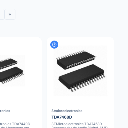
»
tronics
Stmicroelectronics
TDA7468D
ctronics TDA7440D
STMicroelectronics TDA7468D
 de Montagem em
Processador de Áudio Digital, SMD