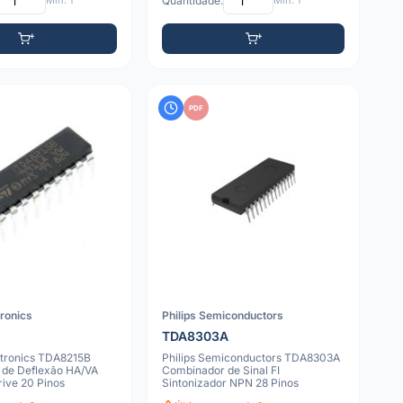
Mín: 1
Quantidade:
Mín: 1
PDF
tronics
Philips Semiconductors
TDA8303A
tronics TDA8215B
Philips Semiconductors TDA8303A
 de Deflexão HA/VA
Combinador de Sinal FI
rive 20 Pinos
Sintonizador NPN 28 Pinos