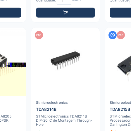
ín: 1
Quantidade:
Mín: 1
Quantidade:
PDF
PDF
Stmicroelectronics
Stmicroelec
TDA8214B
TDA8215B
DA8205
STMicroelectronics TDA8214B
STMicroelec
 QPSK
DIP-20 IC de Montagem Through-
Processador
Hole
Darlington D