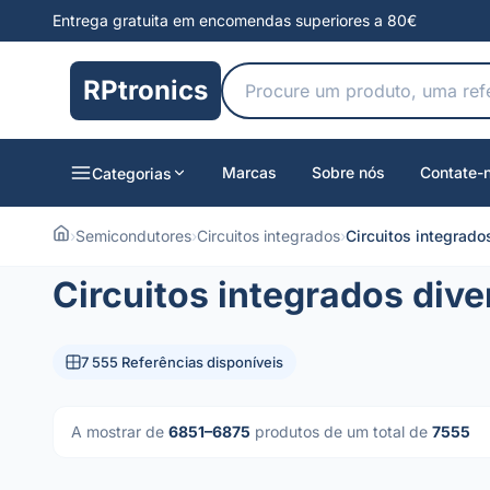
Entrega gratuita em encomendas superiores a 80€
RPtronics
Marcas
Sobre nós
Contate-
Categorias
›
Semicondutores
›
Circuitos integrados
›
Circuitos integrado
Circuitos integrados dive
7 555 Referências disponíveis
A mostrar de
6851–6875
produtos de um total de
7555