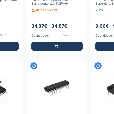
Barramento I2C, TQFP-64
Superfície,
Últimas peças!: 1
23
34.87€ – 34.87€
9.66€ –
ín: 1
Quantidade:
Mín: 1
Quantidade: