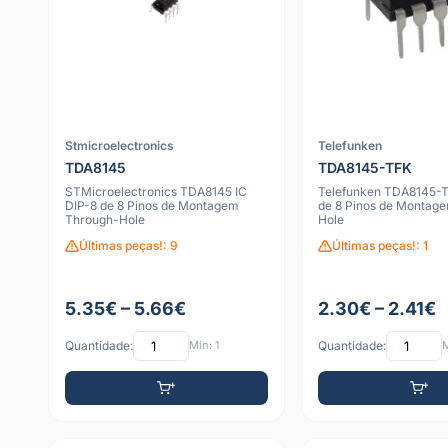
Stmicroelectronics
Telefunken
TDA8145
TDA8145-TFK
STMicroelectronics TDA8145 IC
Telefunken TDA8145-T
DIP-8 de 8 Pinos de Montagem
de 8 Pinos de Montag
Through-Hole
Hole
Últimas peças!: 9
Últimas peças!: 1
5.35€ – 5.66€
2.30€ – 2.41€
Quantidade:
Mín: 1
Quantidade:
M