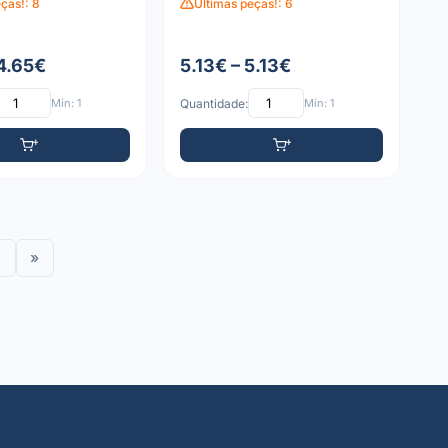
ças!: 8
Últimas peças!: 6
 4.65€
5.13€ – 5.13€
Mín: 1
Quantidade:
Mín: 1
»