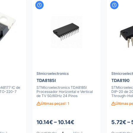
Stmicroelectronics
Stmicroelec
TDA8185I
TDA8190
A8177 IC de
STMicroelectronics TDA8185I
STMicroelec
 TO-220-7
Processador Horizontal e Vertical
DIP-20 de 2
de TV 50/60Hz 24 Pinos
Through-Ho
Últimas peças!: 1
Últimas pe
10.14€ – 10.14€
5.72€ – 