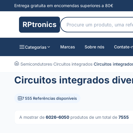
Entrega gratuita em encomendas superiores a 80€
RPtronics
Marcas
Sobre nós
Contate-
Categorias
›
Semicondutores
›
Circuitos integrados
›
Circuitos integrado
Circuitos integrados dive
7 555 Referências disponíveis
A mostrar de
6026–6050
produtos de um total de
7555