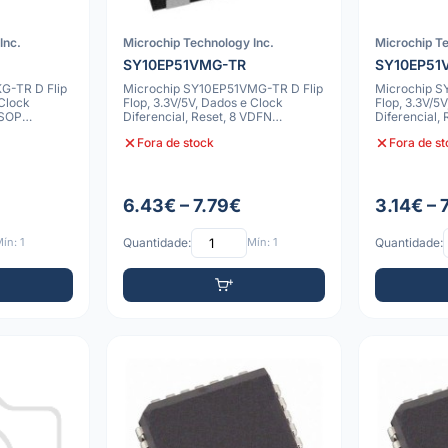
Inc.
Microchip Technology Inc.
Microchip Te
SY10EP51VMG-TR
SY10EP51
G-TR D Flip
Microchip SY10EP51VMG-TR D Flip
Microchip S
 Clock
Flop, 3.3V/5V, Dados e Clock
Flop, 3.3V/5
MSOP
Diferencial, Reset, 8 VDFN
Diferencial,
2x2x0.9mm
Fora de stock
Fora de s
6.43€ – 7.79€
3.14€ – 
ín: 1
Quantidade:
Mín: 1
Quantidade: