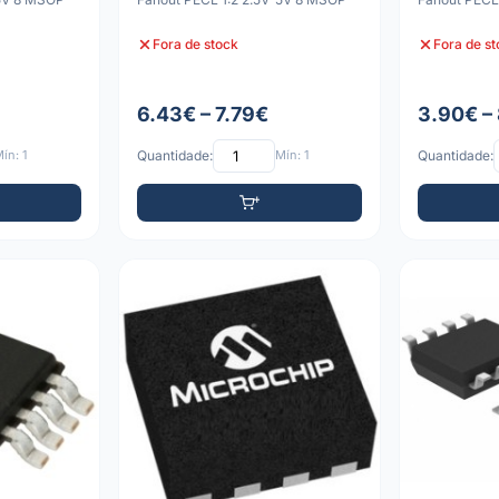
Fora de stock
Fora de s
6.43€ – 7.79€
3.90€ –
ín: 1
Quantidade:
Mín: 1
Quantidade: