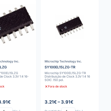
chnology Inc.
Microchip Technology Inc.
5LZG
SY100EL15LZG-TR
SY100EL15LZG
Microchip SY100EL15LZG-TR
de Clock 3.3V 1:4 16-
Distribuição de Clock 3.3V 1:4 16
SOIC .150 pol.
tock
Fora de stock
3.91€
3.21€ – 3.91€