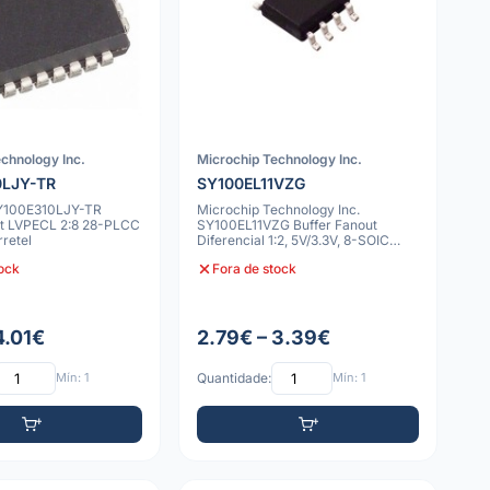
chnology Inc.
Microchip Technology Inc.
0LJY-TR
SY100EL11VZG
SY100E310LJY-TR
Microchip Technology Inc.
ut LVPECL 2:8 28-PLCC
SY100EL11VZG Buffer Fanout
rretel
Diferencial 1:2, 5V/3.3V, 8-SOIC
3.90mm
tock
Fora de stock
4.01€
2.79€ – 3.39€
Mín: 1
Quantidade:
Mín: 1