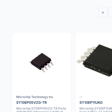
«
Microchip Technology Inc.
--
SY10EP05VZG-TR
SY10EP11UKG
Microchip SY10EP05VZG-TR Porta
Microchip SY10EP11UK
AND/NAND Diferencial 3.3V/5V 8
Fanout PECL 1:2 2.5V