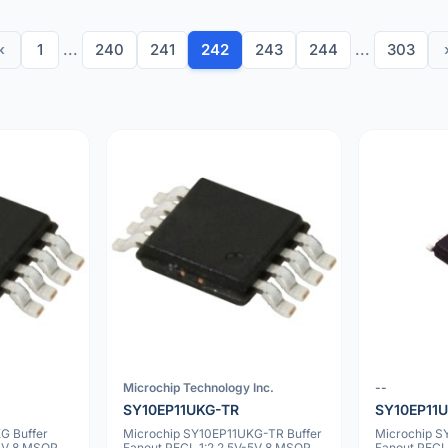
‹
1
...
240
241
242
243
244
...
303
Microchip Technology Inc.
--
SY10EP11UKG-TR
SY10EP11
G Buffer
Microchip SY10EP11UKG-TR Buffer
Microchip S
-5V 8 MSOP
Fanout PECL 1:2 2.5V-5V 8 MSOP
Fanout PECL 