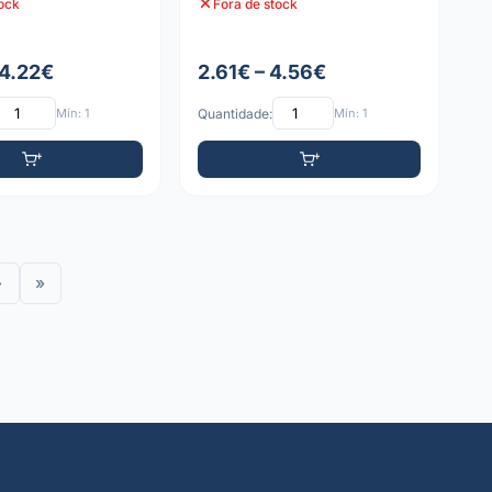
tock
Fora de stock
 4.22€
2.61€ – 4.56€
Mín: 1
Quantidade:
Mín: 1
›
»