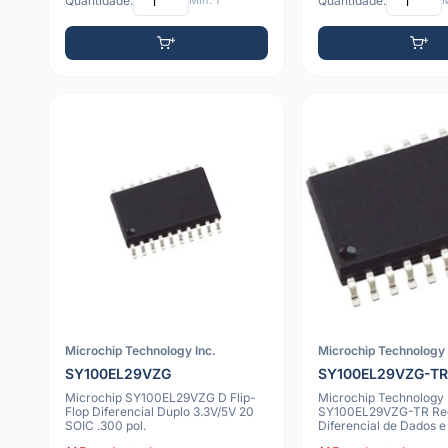
Quantidade:
Mín: 1
Quantidade:
M
Microchip Technology Inc.
Microchip Technology 
SY100EL29VZG
SY100EL29VZG-T
Microchip SY100EL29VZG D Flip-
Microchip Technology
Flop Diferencial Duplo 3.3V/5V 20
SY100EL29VZG-TR Re
SOIC .300 pol.
Diferencial de Dados e
ECL/PECL 3.3V/5V