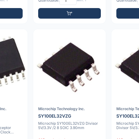
ín: 1
Quantidade:
Mín: 1
Quantidade:
Inc.
Microchip Technology Inc.
Microchip Te
R
SY100EL32VZG
SY100EL3
Microchip SY100EL32VZG Divisor
Microchip 
ceptor
5V/3.3V /2 8 SOIC 3.90mm
Divisor 5V/3
 Clock