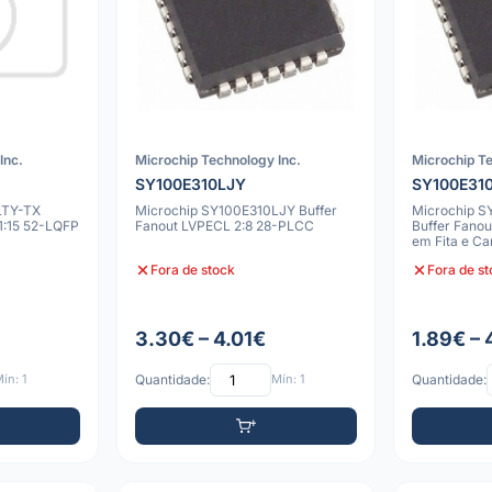
Inc.
Microchip Technology Inc.
Microchip Te
SY100E310LJY
SY100E31
LTY-TX
Microchip SY100E310LJY Buffer
Microchip 
1:15 52-LQFP
Fanout LVPECL 2:8 28-PLCC
Buffer Fano
em Fita e Ca
Fora de stock
Fora de s
3.30€ – 4.01€
1.89€ – 
ín: 1
Quantidade:
Mín: 1
Quantidade: