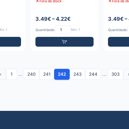
Fora de stock
Fora de s
3.49€ – 4.22€
3.49€ –
ín: 1
Quantidade:
Mín: 1
Quantidade:
‹
1
...
240
241
242
243
244
...
303