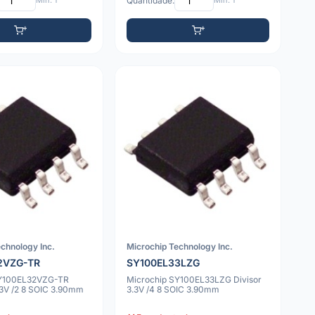
Mín: 1
Quantidade:
Mín: 1
chnology Inc.
Microchip Technology Inc.
2VZG-TR
SY100EL33LZG
SY100EL32VZG-TR
Microchip SY100EL33LZG Divisor
.3V /2 8 SOIC 3.90mm
3.3V /4 8 SOIC 3.90mm