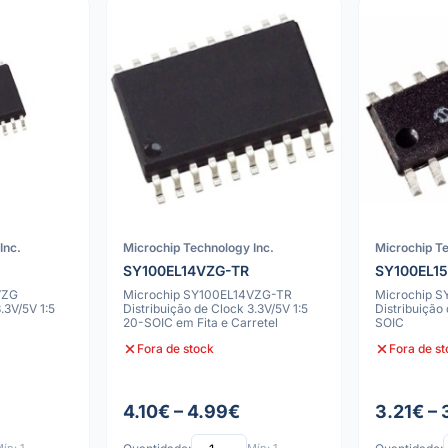
Inc.
Microchip Technology Inc.
Microchip Te
SY100EL14VZG-TR
SY100EL1
VZG
Microchip SY100EL14VZG-TR
Microchip 
.3V/5V 1:5
Distribuição de Clock 3.3V/5V 1:5
Distribuição 
20-SOIC em Fita e Carretel
SOIC
Fora de stock
Fora de s
4.10€ – 4.99€
3.21€ – 