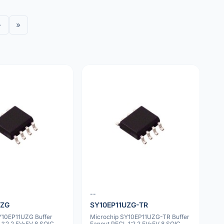
›
»
--
UZG
SY10EP11UZG-TR
Y10EP11UZG Buffer
Microchip SY10EP11UZG-TR Buffer
1:2 2.5V-5V 8 SOIC
Fanout PECL 1:2 2.5V-5V 8 SOIC