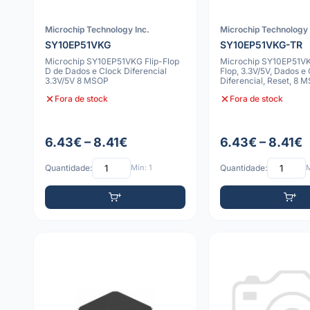
Microchip Technology Inc.
Microchip Technology 
SY10EP51VKG
SY10EP51VKG-TR
Microchip SY10EP51VKG Flip-Flop
Microchip SY10EP51VK
D de Dados e Clock Diferencial
Flop, 3.3V/5V, Dados e
3.3V/5V 8 MSOP
Diferencial, Reset, 8 
3x3x1.0mm
Fora de stock
Fora de stock
6.43€ – 8.41€
6.43€ – 8.41€
Quantidade:
Mín: 1
Quantidade:
M