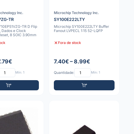
chnology Inc.
Microchip Technology Inc.
VZG-TR
SY100E222LTY
Y10EP51VZG-TR D Flip
Microchip SY100E222LTY Buffer
V, Dados e Clock
Fanout LVPECL 1:15 52-LQFP
 Reset, 8 SOIC 3.90mm
tock
Fora de stock
7.79€
7.40€ – 8.99€
Mín: 1
Quantidade:
Mín: 1