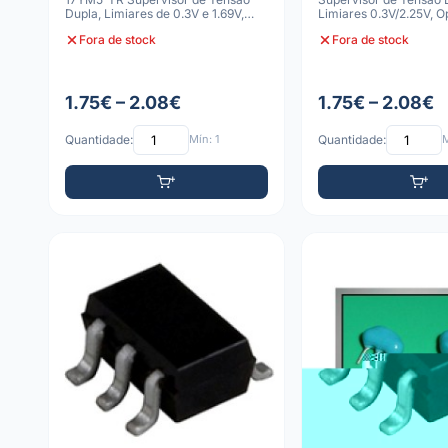
Dupla, Limiares de 0.3V e 1.69V,
Limiares 0.3V/2.25V, 
Saída O
Ativo-Baixo,
Fora de stock
Fora de stock
1.75€ – 2.08€
1.75€ – 2.08€
Quantidade:
Mín: 1
Quantidade:
M