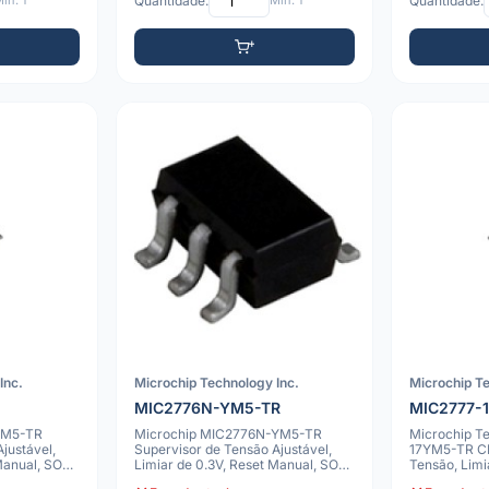
ín: 1
Quantidade:
Mín: 1
Quantidade:
Inc.
Microchip Technology Inc.
Microchip Te
R
MIC2776N-YM5-TR
MIC2777-
YM5-TR
Microchip MIC2776N-YM5-TR
Microchip T
justável,
Supervisor de Tensão Ajustável,
17YM5-TR CI
Manual, SOT-
Limiar de 0.3V, Reset Manual, SOT-
Tensão, Limi
23