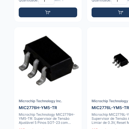
Quantidade:
Mín: 1
Quantidade:
M
Microchip Technology Inc.
Microchip Technology 
MIC2776H-YM5-TR
MIC2776L-YM5-T
Microchip Technology MIC2776H-
Microchip MIC2776L-
YM5-TR: Supervisor de Tensão
Supervisor de Tensão A
Ajustável 5 Pinos SOT-23 com
Limiar de 0.3V, Reset 
Limiar de 0,
23