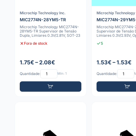
Microchip Technology Inc.
Microchip Technology 
MIC2774N-28YM5-TR
MIC2774N-29YM5
Microchip Technology MIC2774N-
Microchip MIC2774N
28YM5-TR Supervisor de Tensão
Supervisor de Tensão 
Dupla, Limiares 0.3V/2.81V, SOT-23
Limiares 0.3V/2.93V, 
Ativo-Baixo,
Fora de stock
5
1.75€ – 2.08€
1.53€ – 1.53€
Quantidade:
Mín: 1
Quantidade:
M