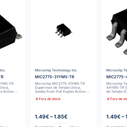
Inc.
Microchip Technology Inc.
Microchip Te
TR
MIC2775-31YM5-TR
MIC2775-
29YM5-TR
Microchip MIC2775-31YM5-TR
Microchip T
Única,
Supervisor de Tensão Única,
44YM5-TR S
s Active-
Saídas Push-Pull Duplas Active-
de Tensão I
High/Low, SOT-
Fora de stock
Fora de s
1.49€ – 1.85€
1.49€ – 