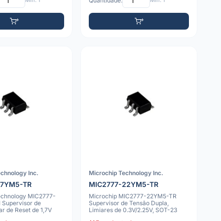
Mín: 1
Quantidade:
Mín: 1
chnology Inc.
Microchip Technology Inc.
17YM5-TR
MIC2777-22YM5-TR
echnology MIC2777-
Microchip MIC2777-22YM5-TR
 Supervisor de
Supervisor de Tensão Dupla,
ar de Reset de 1,7V
Limiares de 0.3V/2.25V, SOT-23