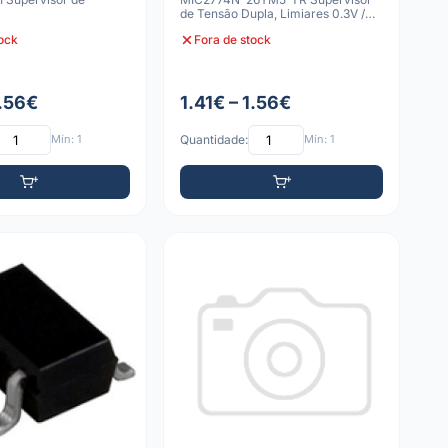
de Tensão Dupla, Limiares 0.3V /
2.67V, Dreno
tock
Fora de stock
1.56€
1.41€ – 1.56€
Mín: 1
Quantidade:
Mín: 1