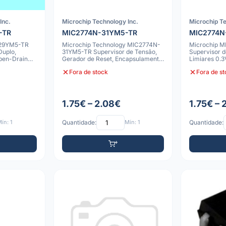
Inc.
Microchip Technology Inc.
Microchip Te
-TR
MIC2774N-31YM5-TR
MIC2774N
-29YM5-TR
Microchip Technology MIC2774N-
Microchip 
Duplo,
31YM5-TR Supervisor de Tensão,
Supervisor d
Open-Drain
Gerador de Reset, Encapsulamento
Limiares 0.3
SOT-23
Ativo-Baixo,
Fora de stock
Fora de s
1.75€ – 2.08€
1.75€ – 
ín: 1
Quantidade:
Mín: 1
Quantidade: