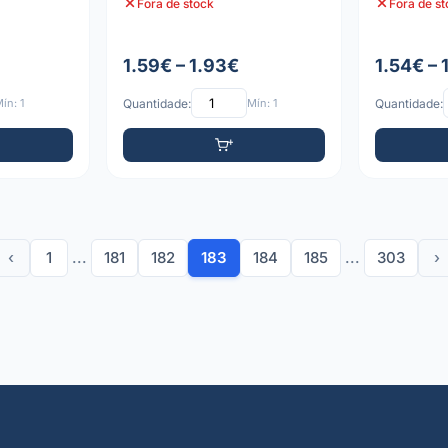
Fora de stock
Fora de s
1.59€ – 1.93€
1.54€ – 
ín: 1
Quantidade:
Mín: 1
Quantidade:
‹
1
...
181
182
183
184
185
...
303
›