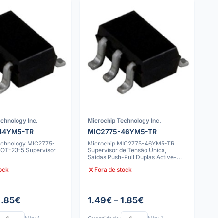
chnology Inc.
Microchip Technology Inc.
44YM5-TR
MIC2775-46YM5-TR
echnology MIC2775-
Microchip MIC2775-46YM5-TR
OT-23-5 Supervisor
Supervisor de Tensão Única,
C
Saídas Push-Pull Duplas Active-
High/Low, SOT-
tock
Fora de stock
1.85€
1.49€ – 1.85€