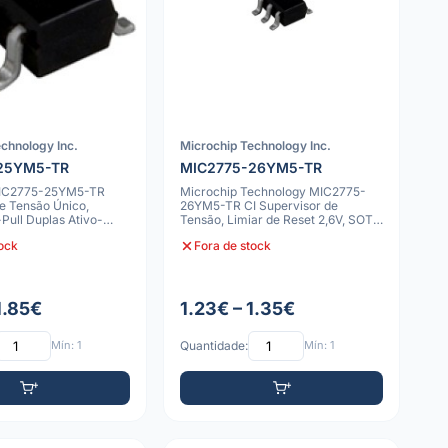
chnology Inc.
Microchip Technology Inc.
25YM5-TR
MIC2775-26YM5-TR
MIC2775-25YM5-TR
Microchip Technology MIC2775-
e Tensão Único,
26YM5-TR CI Supervisor de
Pull Duplas Ativo-
Tensão, Limiar de Reset 2,6V, SOT-
Res
23-5
tock
Fora de stock
1.85€
1.23€ – 1.35€
Mín: 1
Quantidade:
Mín: 1