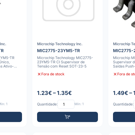
Inc.
Microchip Technology Inc.
Microchip Te
TR
MIC2775-23YM5-TR
MIC2775-
22YM5-TR
Microchip Technology MIC2775-
Microchip 
Único,
23YM5-TR CI Supervisor de
Supervisor d
s Ativo-
Tensão com Reset SOT-23-5
Saídas Push-
Alto/Baixo, 
Fora de stock
Fora de s
1.23€ – 1.35€
1.49€ – 
ín: 1
Quantidade:
Mín: 1
Quantidade: