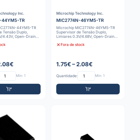
chnology Inc.
Microchip Technology Inc.
-44YM5-TR
MIC2774N-46YM5-TR
MIC2774N-44YM5-TR
Microchip MIC2774N-46YM5-TR
e Tensão Duplo,
Supervisor de Tensão Duplo,
V/4.43V, Open-Drain
Limiares 0.3V/4.68V, Open-Drain
Ativo-Baixo,
tock
Fora de stock
2.08€
1.75€ – 2.08€
Mín: 1
Quantidade:
Mín: 1