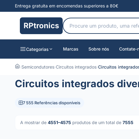
Entrega gratuita em encomendas superiores a 80€
RPtronics
Marcas
Sobre nós
Contate-
Categorias
›
Semicondutores
›
Circuitos integrados
›
Circuitos integrado
Circuitos integrados dive
7 555 Referências disponíveis
A mostrar de
4551–4575
produtos de um total de
7555