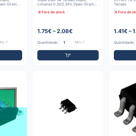
Open-Drain
Limiares 0.3V/2.34V, Open-Drain
Tensão
Ativo-Baixo,
Fora de stock
Fora de s
1.75€ – 2.08€
1.41€ – 
ín: 1
Quantidade:
Mín: 1
Quantidade: