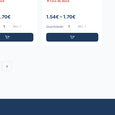
tock
Fora de stock
1.70€
1.54€ – 1.70€
Mín: 1
Quantidade:
Mín: 1
»