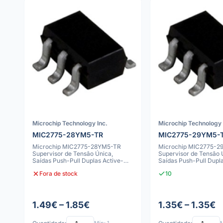
Microchip Technology Inc.
Microchip Technology 
MIC2775-28YM5-TR
MIC2775-29YM5-
Microchip MIC2775-28YM5-TR
Microchip MIC2775-
Supervisor de Tensão Única,
Supervisor de Tensão 
Saídas Push-Pull Duplas Active-
Saídas Push-Pull Dupla
High/Low, SOT-
High/Low, SOT-
Fora de stock
10
1.49€ – 1.85€
1.35€ – 1.35€