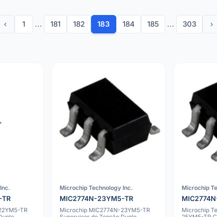
‹
1
...
181
182
183
184
185
...
303
›
Inc.
Microchip Technology Inc.
Microchip Te
-TR
MIC2774N-23YM5-TR
MIC2774N
-22YM5-TR
Microchip MIC2774N-23YM5-TR
Microchip T
Duplo,
Supervisor de Tensão Duplo,
25YM5-TR CI