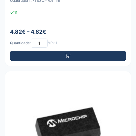
Quádruplo 14-TSSOP 4.4mm
11
4.82€ – 4.82€
Quantidade:
Mín: 1