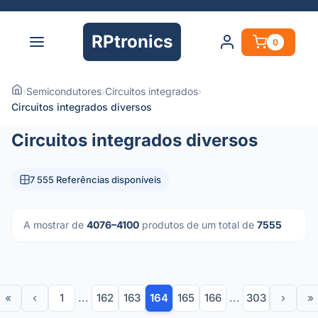
RPtronics
0
›
Semicondutores
›
Circuitos integrados
›
Circuitos integrados diversos
Circuitos integrados diversos
7 555 Referências disponíveis
A mostrar de
4076–4100
produtos de um total de
7555
«
‹
1
...
162
163
164
165
166
...
303
›
»