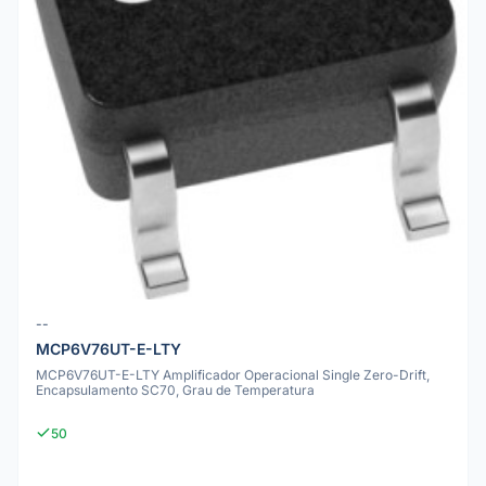
--
MCP6V76UT-E-LTY
MCP6V76UT-E-LTY Amplificador Operacional Single Zero-Drift,
Encapsulamento SC70, Grau de Temperatura
50