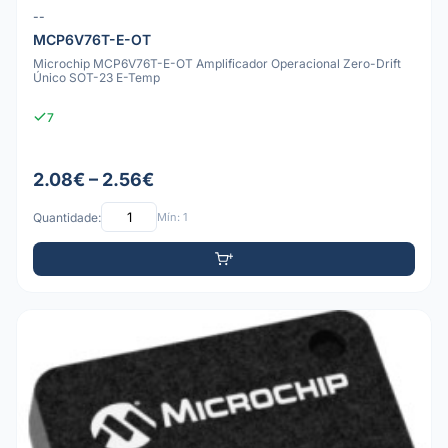
--
MCP6V76T-E-OT
Microchip MCP6V76T-E-OT Amplificador Operacional Zero-Drift
Único SOT-23 E-Temp
7
2.08€ – 2.56€
Quantidade:
Mín: 1