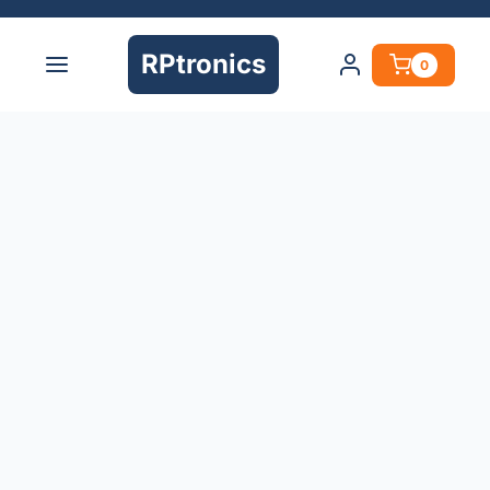
RPtronics
0